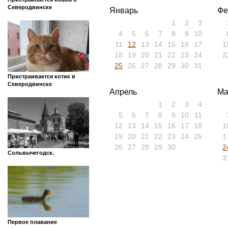
Северодвинске
Январь
Фе
1
2
3
4
5
6
7
8
9
10
11
12
13
14
15
16
17
1
18
19
20
21
22
23
24
2
25
26
27
28
29
30
31
Пристраивается котик в
Северодвинске
Апрель
Ма
1
2
3
4
5
6
7
8
9
10
11
12
13
14
15
16
17
18
1
19
20
21
22
23
24
25
1
26
27
28
29
30
2
Сольвычегодск.
3
Первое плавание