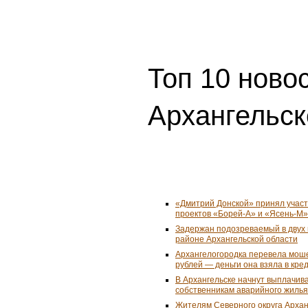
Топ 10 ново
Архангельск
«Дмитрий Донской» принял учас
проектов «Борей-А» и «Ясень-М»
Задержан подозреваемый в двух 
районе Архангельской области
Архангелогородка перевела мош
рублей — деньги она взяла в кре
В Архангельске начнут выплачив
собственникам аварийного жилья
Жителям Северного округа Арха