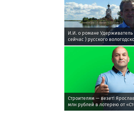
И.И. о романе Удерживател
сейчас ) русского вологодск
поэта Андрея Малышева ( р
в 2016 г. )
Строителям — везет! Яросла
млн рублей в лотерею от «Ст
переехал к морю