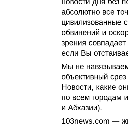
новости дня без п
абсолютно все точ
цивилизованные с
обвинений и оскор
зрения совпадает
если Вы отстаивае
Мы не навязываем
объективный срез 
Новости, какие о
по всем городам 
и Абхазии).
103news.com — жи