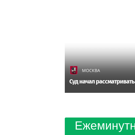
МОСКВА
Суд начал рассматриват
Ежеминутн