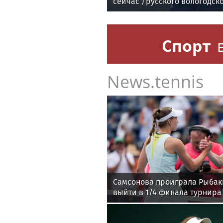
сейчас ) русского вологодск
поэта Андрея Малышева ( р
в 2016 г. )
Спорт
News.tennis
Самсонова проиграла Рыбак
выйти в 1/4 финала турнира