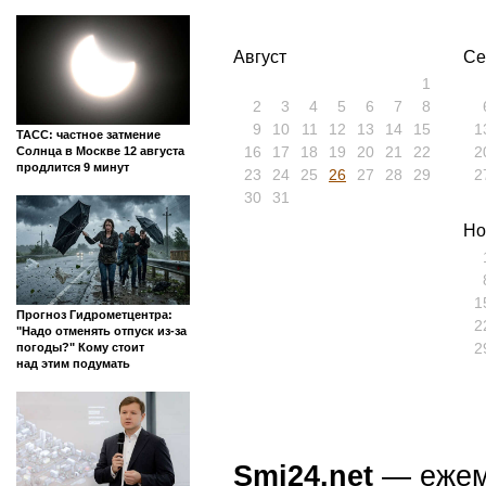
Август
Се
1
2
3
4
5
6
7
8
9
10
11
12
13
14
15
1
ТАСС: частное затмение
16
17
18
19
20
21
22
2
Солнца в Москве 12 августа
продлится 9 минут
23
24
25
26
27
28
29
2
30
31
Но
1
Прогноз Гидрометцентра:
2
"Надо отменять отпуск из-за
2
погоды?" Кому стоит
над этим подумать
Smi24.net
— ежеми