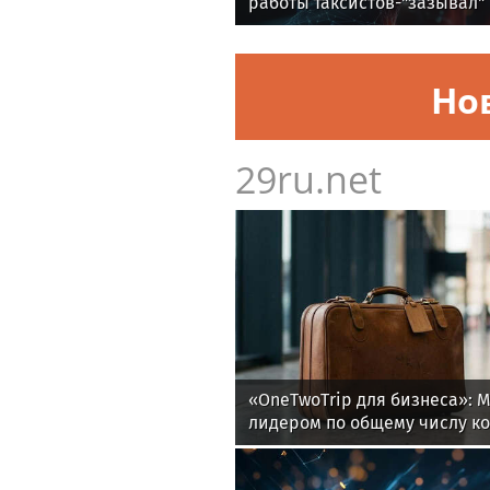
работы таксистов-"зазывал"
Но
29ru.net
«OneTwoTrip для бизнеса»: М
лидером по общему числу к
среди россиян