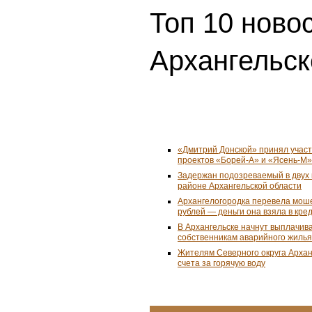
Топ 10 ново
Архангельск
«Дмитрий Донской» принял учас
проектов «Борей-А» и «Ясень-М»
Задержан подозреваемый в двух 
районе Архангельской области
Архангелогородка перевела мош
рублей — деньги она взяла в кре
В Архангельске начнут выплачив
собственникам аварийного жилья
Жителям Северного округа Арха
счета за горячую воду