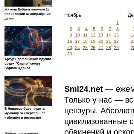
Житель Кубани получил 15
лет колонии за совращение
Ноябрь
Де
детей
1
2
3
4
5
6
7
8
9
10
11
12
13
14
15
1
16
17
18
19
20
21
22
2
23
24
25
26
27
28
29
2
30
Артур Парфенчиков вручил
орден "Сампо" семье
Бориса Одлиса
Smi24.net
— ежеми
Только у нас — вс
цензуры. Абсолютн
В Няндоме будут судить
мужчину за смертельное
избиение в ресторане
цивилизованные с
обвинений и оскор
Добавь свою новость