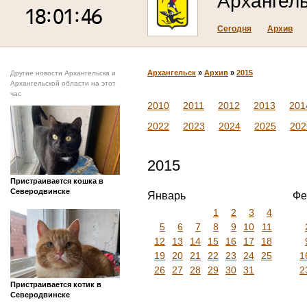
Архангел
Сегодня
Архив
Архангельск
»
Архив
»
2015
Другие новости Архангельска и
Архангельской области на этот
час
2010
2011
2012
2013
201
2022
2023
2024
2025
202
2015
Пристраивается кошка в
Северодвинске
Январь
Фе
1
2
3
4
5
6
7
8
9
10
11
12
13
14
15
16
17
18
19
20
21
22
23
24
25
1
26
27
28
29
30
31
2
Пристраивается котик в
Северодвинске