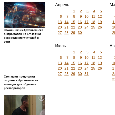
Апрель
Ма
1
2
3
4
5
6
7
8
9
10
11
12
13
14
15
16
17
18
19
1
20
21
22
23
24
25
26
1
Школьник из Архангельска
27
28
29
30
2
оштрафован на 5 тысяч за
оскорбление учителей в
сети
Июль
Ав
1
2
3
4
5
6
7
8
9
10
11
12
13
14
15
16
17
18
19
1
20
21
22
23
24
25
26
1
27
28
29
30
31
2
Степашин предложил
3
создать в Архангельске
колледж для обучения
реставраторов