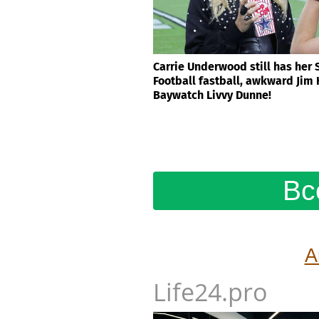
Carrie Underwood still has her
Football fastball, awkward Jim
Baywatch Livvy Dunne!
Вс
А
Life24.pro