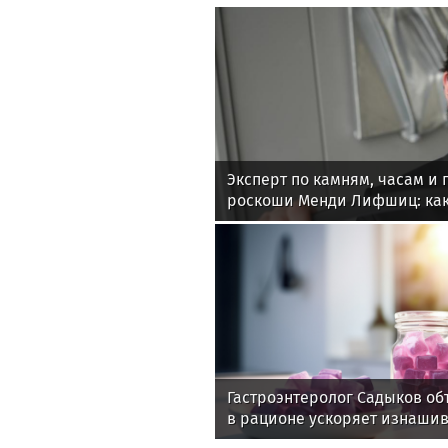
Эксперт по камням, часам и
роскоши Менди Лифшиц: как
любят солнца моря и бассей
Гастроэнтеролог Садыков об
в рационе ускоряет изнаши