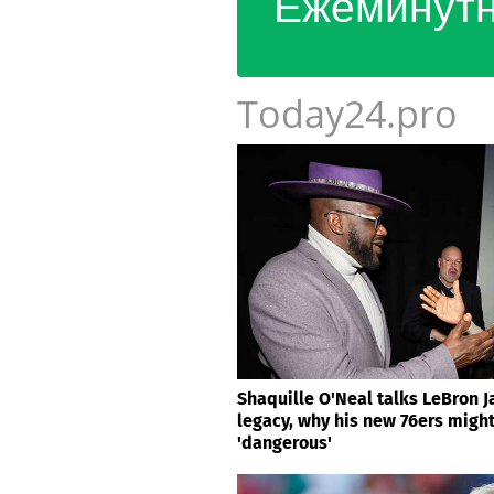
Ежеминутн
Today24.pro
Shaquille O'Neal talks LeBron 
legacy, why his new 76ers migh
'dangerous'