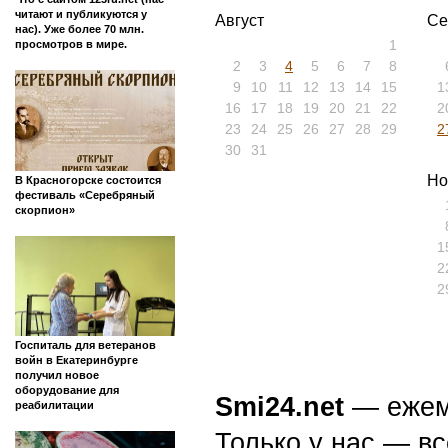
читают и публикуются у
Август
Се
нас). Уже более 70 млн.
1
просмотров в мире.
2
3
4
5
6
7
8
9
10
11
12
13
14
15
1
16
17
18
19
20
21
22
2
23
24
25
26
27
28
29
2
30
31
Но
В Красногорске состоится
фестиваль «Серебряный
скорпион»
1
2
2
Госпиталь для ветеранов
войн в Екатеринбурге
получил новое
оборудование для
Smi24.net
— ежеми
реабилитации
Только у нас — вс