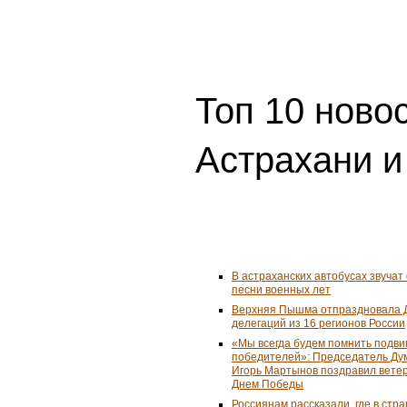
Топ 10 ново
Астрахани и
В астраханских автобусах звуча
песни военных лет
Верхняя Пышма отпраздновала Д
делегаций из 16 регионов России
«Мы всегда будем помнить подви
победителей»: Председатель Ду
Игорь Мартынов поздравил ветер
Днем Победы
Россиянам рассказали, где в стра