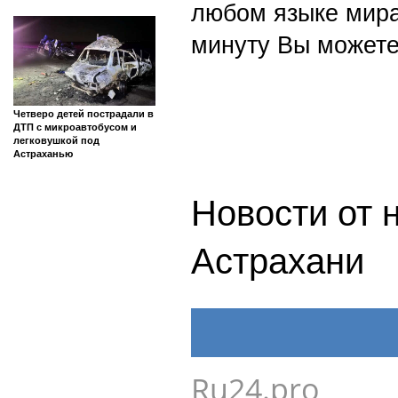
любом языке мира
минуту Вы можете
Четверо детей пострадали в
ДТП с микроавтобусом и
легковушкой под
Астраханью
Новости от 
Астрахани
Ru24.pro