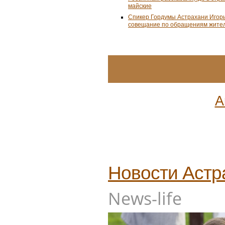
майские
Спикер Гордумы Астрахани Игор
совещание по обращениям жител
А
Новости
Астр
News-life