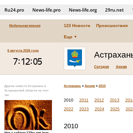
Ru24.pro
News‑life.pro
News‑life.org
29ru.net
123 Новости
Происшествия
Мобильная версия
Еще
6 августа 2026 года
Астрахан
Сегодня
Архив
Астрахань
»
Архив
»
2010
Другие новости Астрахани и
Астраханской области на этот
час
2010
2011
2012
2013
201
2022
2023
2024
2025
202
2010
Что с сайтом 123ru.net (нас