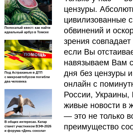
цензуры. Абсолютн
цивилизованные с
Полосатый квест: как найти
обвинений и оскор
идеальный арбуз в Томске
зрения совпадает
если Вы отстаивае
навязываем Вам с
дня без цензуры и
Под Астраханью в ДТП
с микроавтобусом погибли
два человека
онлайн с поминут
России, Украины,
живые новости в 
— это не только в
В общих интересах. Катар
преимущество со
станет участником ВЭФ-2026
и форума «День сокола»