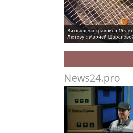
Вихлянцева сравнила 16-ле
Лютову с Марией Шарапово
News24.pro