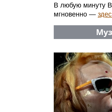
В любую минуту В
мгновенно —
здес
Муз