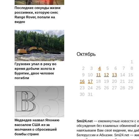
Последние секунды жизни
россиянки, которую снес
Range Rover, попали на
видео
Октябрь
1
Грузовик упал в реку во
2
3
4
5
6
7
8
время добычи золота в
Бурятии, двое человек
9
10
11
12
13
14
15
погибли
16
17
18
19
20
21
22
23
24
25
26
27
28
29
30
31
Медведев назвал Японию
Smi24.net
— ежеминутные новости с еж
вассалом США из-за
обсуждения без взаимных обвинений и 
молчания о сбросившей
навязываем Вам своё видение, мы даё
бомбы стране
Белоруссии и Абхазии. Smi24.net — ж