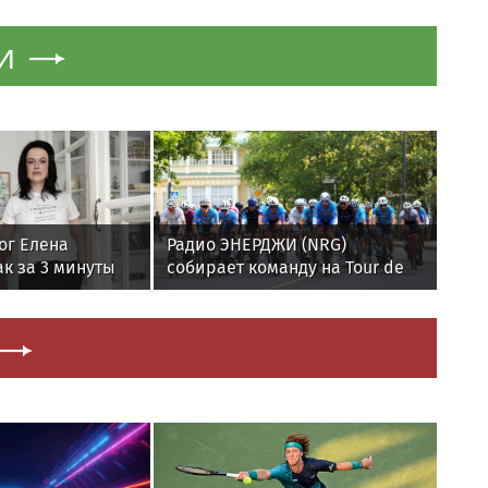
энцефалита
и
ог Елена
Радио ЭНЕРДЖИ (NRG)
к за 3 минуты
собирает команду на Tour de
равновесие
Russie в Петербурге