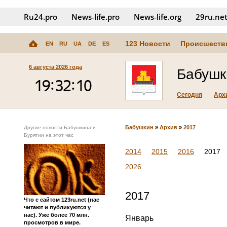
Ru24.pro
News‑life.pro
News‑life.org
29ru.ne
123 Новости
Происшеств
EN
RU
UA
DE
ES
6 августа 2026 года
Бабушк
Сегодня
Арх
Бабушкин
»
Архив
»
2017
Другие новости Бабушкина и
Бурятии на этот час
2014
2015
2016
2017
2026
2017
Что с сайтом 123ru.net (нас
читают и публикуются у
нас). Уже более 70 млн.
Январь
просмотров в мире.