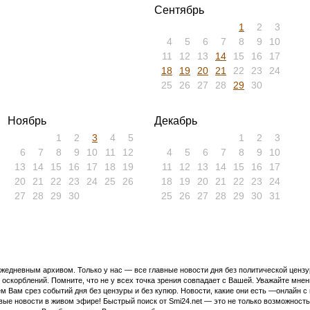
Сентябрь
1
2
3
4
5
6
7
8
9
10
11
12
13
14
15
16
17
18
19
20
21
22
23
24
25
26
27
28
29
30
Ноябрь
Декабрь
1
2
3
4
5
1
2
3
6
7
8
9
10
11
12
4
5
6
7
8
9
10
13
14
15
16
17
18
19
11
12
13
14
15
16
17
20
21
22
23
24
25
26
18
19
20
21
22
23
24
27
28
29
30
25
26
27
28
29
30
31
едневным архивом. Только у нас — все главные новости дня без политической цензур
оскорблений. Помните, что не у всех точка зрения совпадает с Вашей. Уважайте мнен
м Вам срез событий дня без цензуры и без купюр. Новости, какие они есть —онлайн 
ивые новости в живом эфире! Быстрый поиск от Smi24.net — это не только возможнос