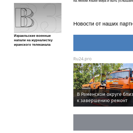
на любом языке мира и быть услышанн
Новости от наших парт
Израильские военные
напали на журналистку
иранского телеканала
Ru24.pro
В Раменском округе бли
к завершению ремонт
автодороги Рязанское ш
— с. Рыболово