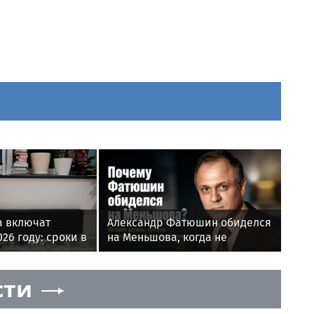
а включат
Александр Фатюшин обиделся
26 году: сроки в
на Меньшова, когда не
онах
получил роль в «Любви и
голубях»
сти