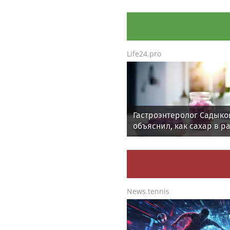
своей матери
Life24.pro
Гастроэнтеролог Садыко
объяснил, как сахар в р
ускоряет изнашивание 
News.tennis