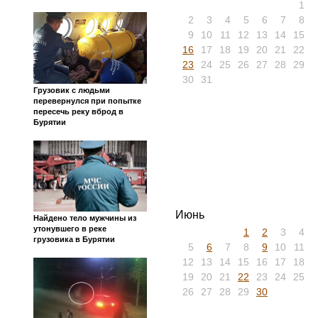
1
2
3
4
5
6
7
8
9
10
11
12
13
14
15
16
17
18
19
20
21
22
23
24
25
26
27
28
29
30
31
Грузовик с людьми
перевернулся при попытке
пересечь реку вброд в
Бурятии
Июнь
Найдено тело мужчины из
утонувшего в реке
1
2
3
4
грузовика в Бурятии
5
6
7
8
9
10
11
12
13
14
15
16
17
18
19
20
21
22
23
24
25
26
27
28
29
30