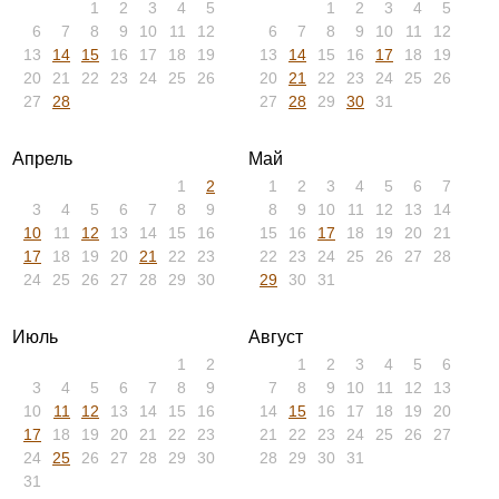
1
2
3
4
5
1
2
3
4
5
6
7
8
9
10
11
12
6
7
8
9
10
11
12
13
14
15
16
17
18
19
13
14
15
16
17
18
19
20
21
22
23
24
25
26
20
21
22
23
24
25
26
27
28
27
28
29
30
31
Апрель
Май
1
2
1
2
3
4
5
6
7
3
4
5
6
7
8
9
8
9
10
11
12
13
14
10
11
12
13
14
15
16
15
16
17
18
19
20
21
17
18
19
20
21
22
23
22
23
24
25
26
27
28
24
25
26
27
28
29
30
29
30
31
Июль
Август
1
2
1
2
3
4
5
6
3
4
5
6
7
8
9
7
8
9
10
11
12
13
10
11
12
13
14
15
16
14
15
16
17
18
19
20
17
18
19
20
21
22
23
21
22
23
24
25
26
27
24
25
26
27
28
29
30
28
29
30
31
31