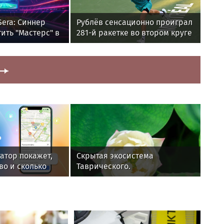
 Sera: Синнер
Рублёв сенсационно проиграл
ить "Мастерс" в
281-й ракетке во втором круге
«Мастерса» в Монреале
гатор покажет,
Скрытая экосистема
во и сколько
Таврического.
ь на АЗС