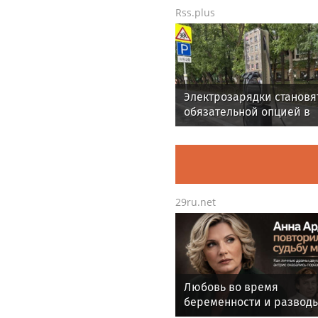
Rss.plus
Электрозарядки становя
обязательной опцией в
высокобюджетных
новостройках
29ru.net
Любовь во время
беременности и разводы
Анна Ардова повторила 