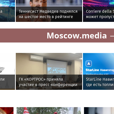
ла
Теннисист Медведев поднялся
Corriere della
на шестое место в рейтинге
может пропуст
ATP
Цинциннати
Moscow.media
ыли
ГК «КОРТРОС» приняла
StarLine Нави
участие в пресс‑конференции
где есть топли
о развитии строительной
придется ждат
отрасли в Челябинске