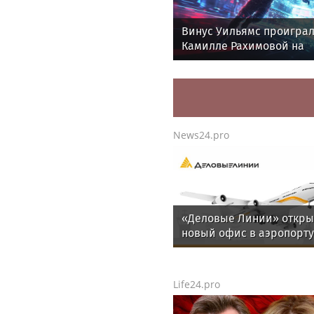
Винус Уильямс проигра
Камилле Рахимовой на
турнире WTA 1000
News24.pro
«Деловые Линии» откр
новый офис в аэропорту
Благовещенска
Life24.pro