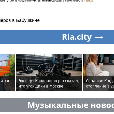
ым тут же. В любую минуту Вы можете добавить свою новость -
здесь
.
нёров в Бабушкине
Ria.city
зится
Эксперт Кондрашов рассказал,
Справки: Когд
что угонщики в Москве
отопление в 20
оссе
сменили тактику на разбор
Москве и реги
запчастей
Музыкальные ново