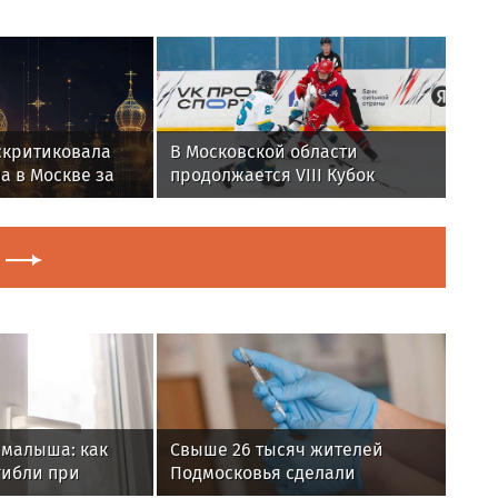
скритиковала
В Московской области
а в Москве за
продолжается VIII Кубок
изацию
Александра Овечкина
 малыша: как
Свыше 26 тысяч жителей
гибли при
Подмосковья сделали
на в Раменском
прививки против клещевого