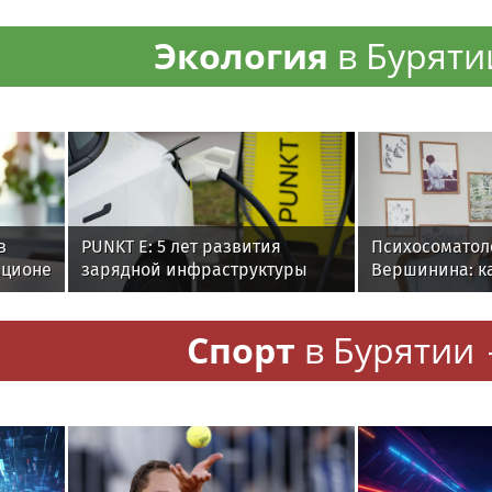
запчастей
Экология
в Буряти
в
PUNKT E: 5 лет развития
Психосоматол
ационе
зарядной инфраструктуры
Вершинина: ка
тканей
вернуть себе 
Спорт
в Бурятии