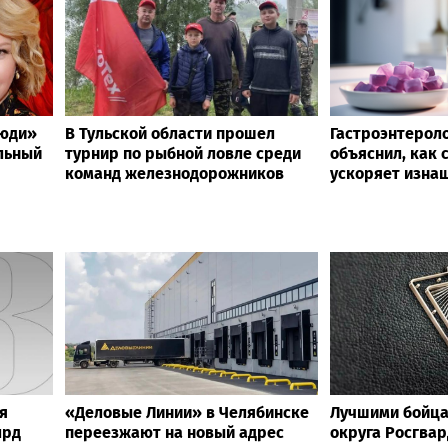
люди»
В Тульской области прошел
Гастроэнтерол
льный
турнир по рыбной ловле среди
объяснил, как 
команд железнодорожников
ускоряет изна
я
«Деловые Линии» в Челябинске
Лучшими бойца
лрд
переезжают на новый адрес
округа Росгвар