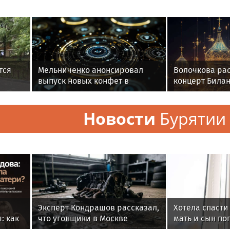
тся
Мельниченко анонсировал
Волочкова ра
выпуск новых конфет в
концерт Билан
Пензенской фабрике
плохую орган
Новости
Бурятии
Эксперт Кондрашов рассказал,
Хотела спасти
: как
что угонщики в Москве
мать и сын по
судьбу
сменили тактику на разбор
падении из ок