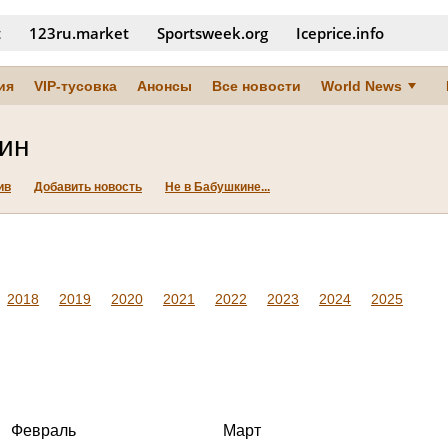
t
123ru.market
Sportsweek.org
Iceprice.info
ия
VIP-тусовка
Анонсы
Все новости
World News
ин
ив
Добавить новость
Не в Бабушкине...
2018
2019
2020
2021
2022
2023
2024
2025
Февраль
Март