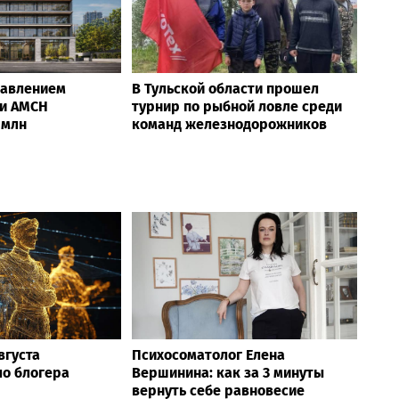
равлением
В Тульской области прошел
и AMCH
турнир по рыбной ловле среди
 млн
команд железнодорожников
вгуста
Психосоматолог Елена
ло блогера
Вершинина: как за 3 минуты
вернуть себе равновесие