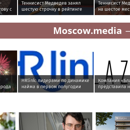
-
Теннисист Медведев занял
Теннисист Ме
ову с
шестую строчку в рейтинге
на шестое мес
ATP
ATP
Moscow.media
HRlink: лидерами по динамике
Компания «Бл
орода
найма в первом полугодии
представила 
стали компании из ритейла,
системы контр
агробизнеса и строительства
доступа Blazar