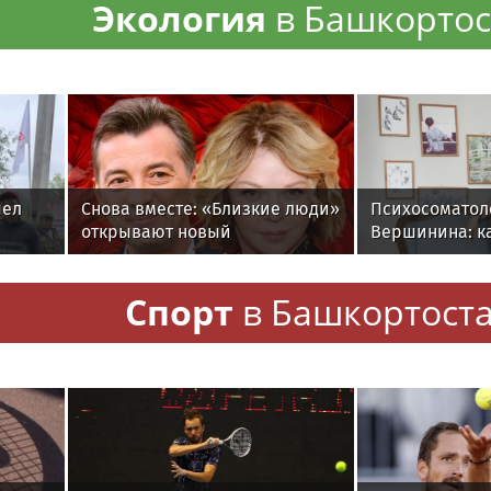
Экология
в Башкортос
шел
Снова вместе: «Близкие люди»
Психосоматол
открывают новый
Вершинина: ка
театральный сезон
вернуть себе 
Спорт
в Башкортост