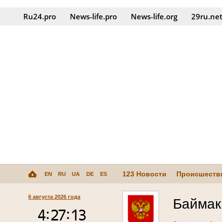
Ru24.pro
News‑life.pro
News‑life.org
29ru.ne
123 Новости
Происшеств
EN
RU
UA
DE
ES
6 августа 2026 года
Баймак