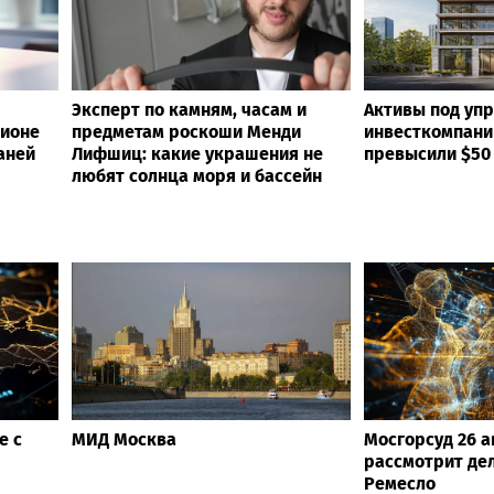
Эксперт по камням, часам и
Активы под уп
ционе
предметам роскоши Менди
инвесткомпани
аней
Лифшиц: какие украшения не
превысили $50
любят солнца моря и бассейн
е с
МИД Москва
Мосгорсуд 26 а
рассмотрит де
Ремесло