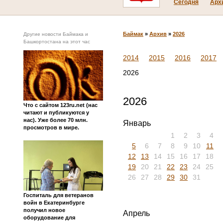
Сегодня
Арх
Баймак
»
Архив
»
2026
Другие новости Баймака и
Башкортостана на этот час
2014
2015
2016
2017
2026
2026
Что с сайтом 123ru.net (нас
читают и публикуются у
нас). Уже более 70 млн.
Январь
просмотров в мире.
1
2
3
4
5
6
7
8
9
10
11
12
13
14
15
16
17
18
19
20
21
22
23
24
25
26
27
28
29
30
31
Госпиталь для ветеранов
войн в Екатеринбурге
получил новое
Апрель
оборудование для