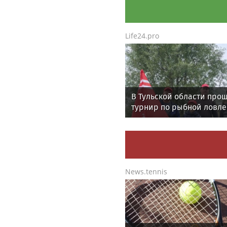
Life24.pro
В Тульской области про
турнир по рыбной ловле
среди команд
железнодорожников
News.tennis