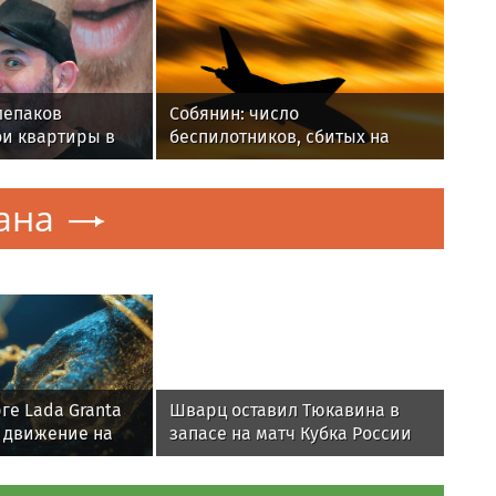
лепаков
Собянин: число
ои квартиры в
беспилотников, сбитых на
ей после
подлете к Москве, достигло 11
ана
ге Lada Granta
Шварц оставил Тюкавина в
 движение на
запасе на матч Кубка России