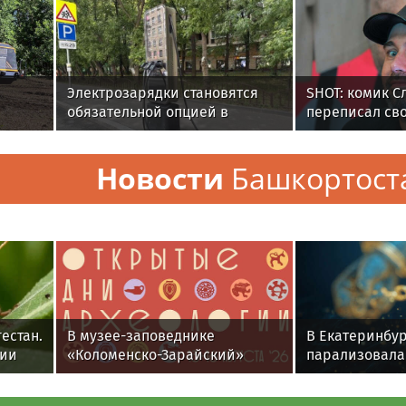
Электрозарядки становятся
SHOT: комик С
обязательной опцией в
переписал св
ет
высокобюджетных
РФ на родител
просек
новостройках
переезда
Новости
Башкортост
естан.
В музее-заповеднике
В Екатеринбур
сии
«Коломенско-Зарайский»
парализовала
дший
пройдут «Открытые дни
Амундсена
археологии»