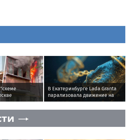
 "схеме
В Екатеринбурге Lada Granta
оскве
парализовала движение на
устроила пожар
Амундсена
та приставов
сти