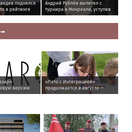
дведев поднялся
Андрей Рублёв вылетел с
то в рейтинге
турнира в Монреале, уступив
281-й ракетке мира
азар»
«Лето с Интеграцией»
новую версию
продолжается в августе —
оля сетевого
заключительный месяц
 NAC 3.0
программы