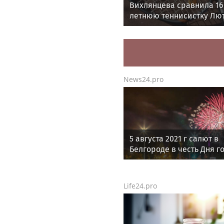
Вихлянцева сравнила 16
летнюю теннисистку Лют
Марией Шараповой
News24.pro
5 августа 2021 г салют в
Белгороде в честь Дня г
Life24.pro