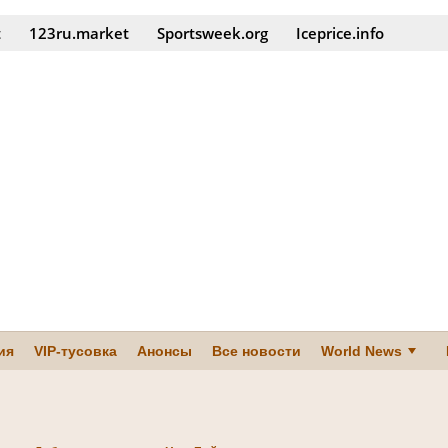
t
123ru.market
Sportsweek.org
Iceprice.info
ия
VIP-тусовка
Анонсы
Все новости
World News