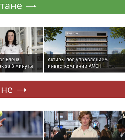
тане
ог Елена
Активы под управлением
к за 3 минуты
инвесткомпании AMCH
равновесие
превысили $50 млн
ане