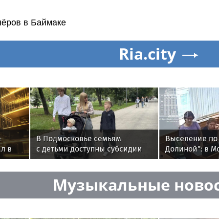
нёров в Баймаке
Ria.city
е
В Подмосковье семьям
Выселение по
л в
с детьми доступны субсидии
Долиной": в М
на жилье и налоговые льготы
пенсионерка 
во время визи
Музыкальные ново