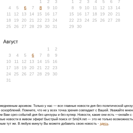
1
2
3
1
2
3
4
5
6
7
4
5
6
7
8
9
10
8
9
10
11
12
13
14
11
12
13
14
15
16
17
15
16
17
18
19
20
21
18
19
20
21
22
23
24
22
23
24
25
26
27
28
25
26
27
28
29
30
31
29
30
Август
1
2
3
4
5
6
7
8
9
10
11
12
13
14
15
16
17
18
19
20
21
22
23
24
25
26
27
28
29
30
31
едневным архивом. Только у нас — все главные новости дня без политической цензур
оскорблений. Помните, что не у всех точка зрения совпадает с Вашей. Уважайте мнен
м Вам срез событий дня без цензуры и без купюр. Новости, какие они есть —онлайн 
ивые новости в живом эфире! Быстрый поиск от Smi24.net — это не только возможнос
ым тут же. В любую минуту Вы можете добавить свою новость -
здесь
.