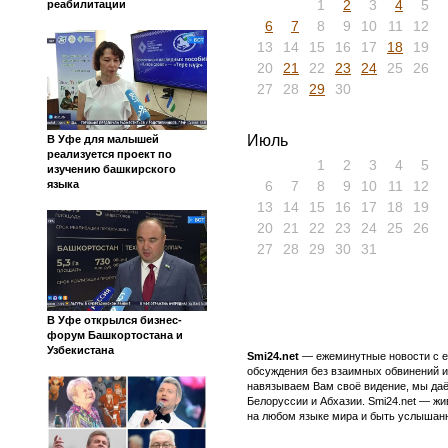
1
2
3
4
5
реабилитации
6
7
8
9
10
11
12
13
14
15
16
17
18
19
20
21
22
23
24
25
26
27
28
29
30
Июль
В Уфе для малышей
реализуется проект по
1
2
3
4
5
изучению башкирского
6
7
8
9
10
11
12
языка
13
14
15
16
17
18
19
20
21
22
23
24
25
26
27
28
29
30
31
В Уфе открылся бизнес-
форум Башкортостана и
Узбекистана
Smi24.net
— ежеминутные новости с еж
обсуждения без взаимных обвинений и 
навязываем Вам своё видение, мы даё
Белоруссии и Абхазии. Smi24.net — ж
на любом языке мира и быть услышанн