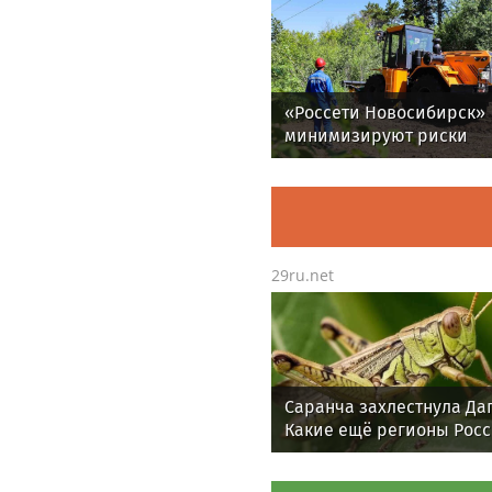
«Россети Новосибирск»
минимизируют риски
повреждений ЛЭП за сч
масштабной расчистки 
29ru.net
Саранча захлестнула Даг
Какие ещё регионы Рос
под угрозой? Назван ху
сценарий