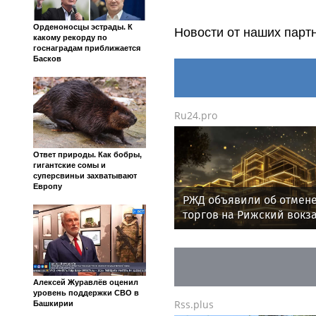
Орденоносцы эстрады. К
Новости от наших парт
какому рекорду по
госнаградам приближается
Басков
Ru24.pro
Ответ природы. Как бобры,
гигантские сомы и
суперсвиньи захватывают
Европу
РЖД объявили об отмен
торгов на Рижский вокза
Москве
Алексей Журавлёв оценил
уровень поддержки СВО в
Rss.plus
Башкирии