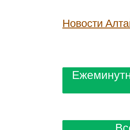
Новости
Алта
Ежеминутн
Вс