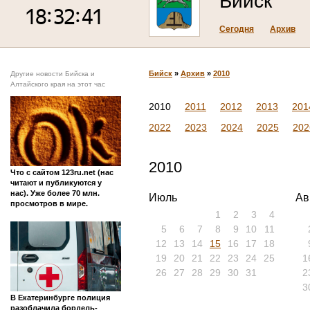
Бийск
Сегодня
Архив
Бийск
»
Архив
»
2010
Другие новости Бийска и
Алтайского края на этот час
2010
2011
2012
2013
201
2022
2023
2024
2025
202
2010
Что с сайтом 123ru.net (нас
читают и публикуются у
нас). Уже более 70 млн.
Июль
Ав
просмотров в мире.
1
2
3
4
5
6
7
8
9
10
11
12
13
14
15
16
17
18
19
20
21
22
23
24
25
1
26
27
28
29
30
31
2
3
В Екатеринбурге полиция
разоблачила бордель-