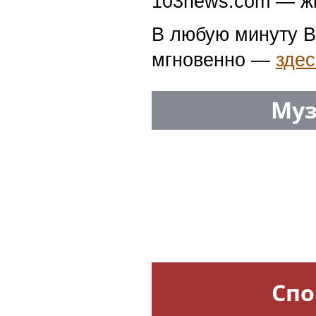
103news.com — жи
В любую минуту В
мгновенно —
здес
Муз
Спо