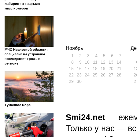
лабиринт в квартале
миллионеров
Ноябрь
Де
МЧС Иваноской области:
специалисты устраняют
1
2
3
4
5
6
7
последствия грозы в
8
9
10
11
12
13
14
регионе
15
16
17
18
19
20
21
1
22
23
24
25
26
27
28
2
29
30
2
Туманное море
Smi24.net
— ежеми
Только у нас — вс