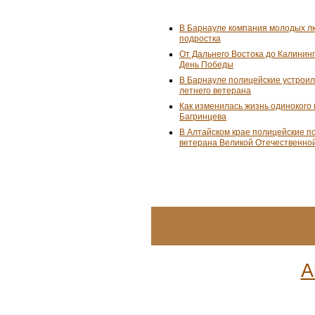
В Барнауле компания молодых л
подростка
От Дальнего Востока до Калинин
День Победы
В Барнауле полицейские устроил
летнего ветерана
Как изменилась жизнь одинокого
Багринцева
В Алтайском крае полицейские п
ветерана Великой Отечественно
А