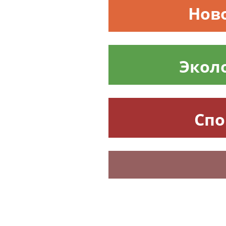
Нов
Экол
Спо