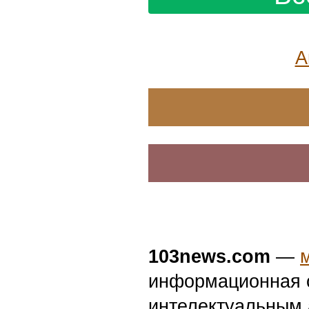
А
103news.com
—
информационная с
интелектуальным 