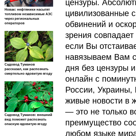
цензуры. Абсолютн
Новак: нефтяники насытят
цивилизованные с
топливом независимые АЗС
через региональных
обвинений и оскор
операторов
зрения совпадает
если Вы отстаивае
навязываем Вам с
Садовод Туманов
дня без цензуры и
рассказал, как распознать
смертельно ядовитую ягоду
онлайн с поминут
России, Украины,
живые новости в 
— это не только в
Садовод Туманов: внешний
вид поможет распознать
преимущество со
опасную ядовитую ягоду
любом языке мира