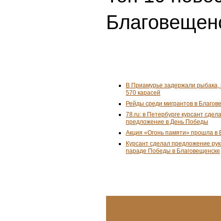
Благовещенс
В Приамурье задержали рыбака,
570 карасей
Рейды среди мигрантов в Благо
78.ru: в Петербурге курсант сде
предложение в День Победы
Акция «Огонь памяти» прошла в
Курсант сделал предложение рук
параде Победы в Благовещенске