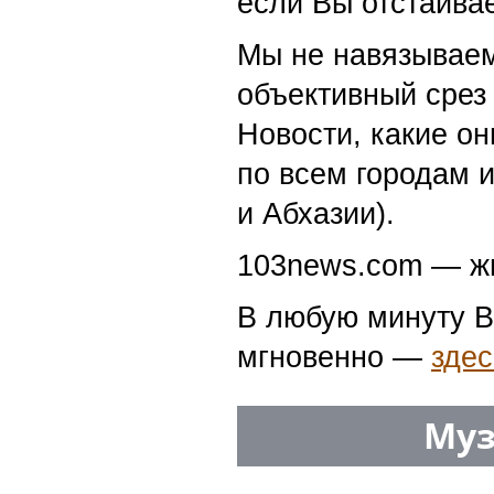
если Вы отстаивае
Мы не навязываем
объективный срез 
Новости, какие о
по всем городам 
и Абхазии).
103news.com — жи
В любую минуту В
мгновенно —
здес
Муз