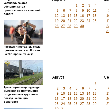
устанавливаются
1
2
3
4
обстоятельства
5
6
7
8
9
10
11
происшествия на железной
дороге
12
13
14
15
16
17
18
1
19
20
21
22
23
24
25
1
26
27
28
29
30
2
3
Росстат: Иностранцы стали
путешествовать по России
на 20,1 процента чаще
Август
Се
1
Транспортная прокуратура
2
3
4
5
6
7
8
выясняет обстоятельства
9
10
11
12
13
14
15
1
схода вагонов грузового
16
17
18
19
20
21
22
2
поезда на станции
Белогорск
23
24
25
26
27
28
29
2
30
31