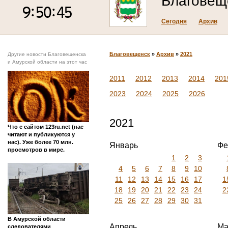
Благовещ
Сегодня
Архив
Благовещенск
»
Архив
»
2021
Другие новости Благовещенска
и Амурской области на этот час
2011
2012
2013
2014
201
2023
2024
2025
2026
2021
Что с сайтом 123ru.net (нас
читают и публикуются у
нас). Уже более 70 млн.
Январь
Фе
просмотров в мире.
1
2
3
4
5
6
7
8
9
10
11
12
13
14
15
16
17
1
18
19
20
21
22
23
24
2
25
26
27
28
29
30
31
В Амурской области
Апрель
Ма
следователями