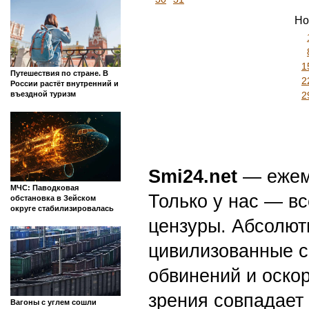
Но
1
Путешествия по стране. В
2
России растёт внутренний и
въездной туризм
2
Smi24.net
— ежеми
МЧС: Паводковая
Только у нас — вс
обстановка в Зейском
округе стабилизировалась
цензуры. Абсолютн
цивилизованные с
обвинений и оскор
зрения совпадает
Вагоны с углем сошли