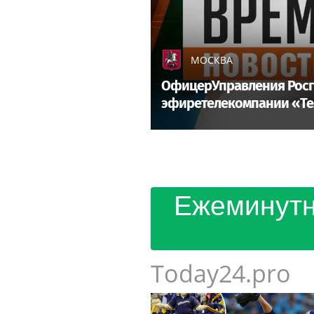
МОСКВА
ОфицерУправления Росгв
эфиретелекомпании «Т
Ежеминутн
Today24.pro