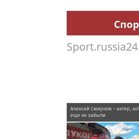
Спор
Sport.russia24
Алексей Смирнов – актер, ко
еще не забыли