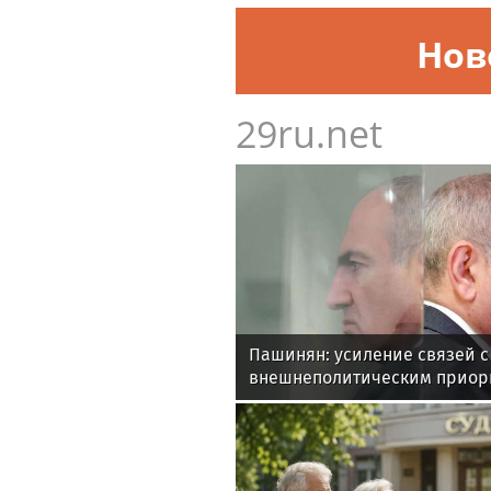
Нов
29ru.net
Пашинян: усиление связей с
внешнеполитическим приор