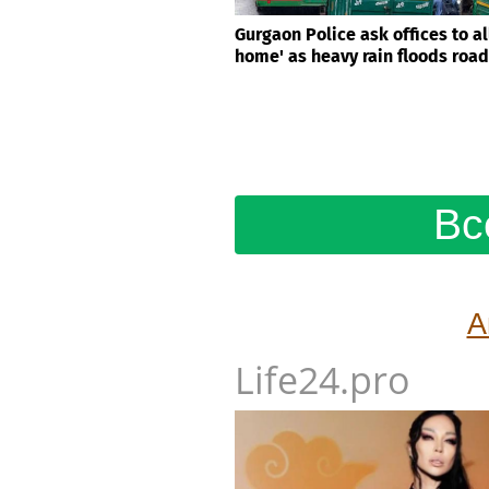
Gurgaon Police ask offices to a
home' as heavy rain floods roa
Вс
А
Life24.pro