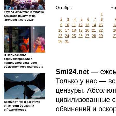
Октябрь
Но
Группа Uma2rman и Милана
1
Хаметова выступят на
2
3
4
5
6
7
8
"Вельвет Фесте 2026"
9
10
11
12
13
14
15
1
16
17
18
19
20
21
22
2
23
24
25
26
27
28
29
2
30
31
В Подмосковье
отремонтировали 7
павильонов остановок
общественного транспорта
Smi24.net
— ежеми
Только у нас — вс
цензуры. Абсолютн
цивилизованные с
Беспилотную и ракетную
опасности объявили
обвинений и оскор
в Подмосковье