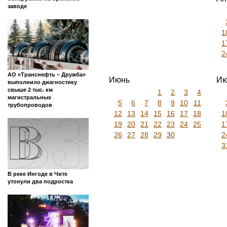
заводе
1
1
2
АО «Транснефть – Дружба»
Июнь
Ию
выполнило диагностику
свыше 2 тыс. км
1
2
3
4
магистральных
5
6
7
8
9
10
11
трубопроводов
12
13
14
15
16
17
18
1
19
20
21
22
23
24
25
1
26
27
28
29
30
2
3
В реке Ингоде в Чите
утонули два подростка