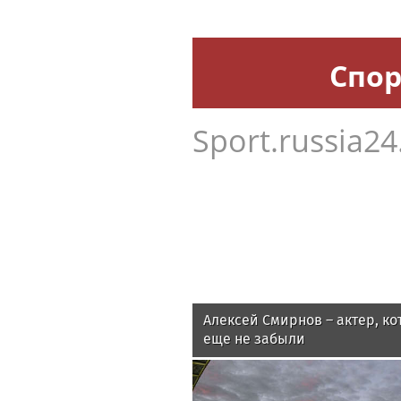
Спор
Sport.russia24
Алексей Смирнов – актер, ко
еще не забыли