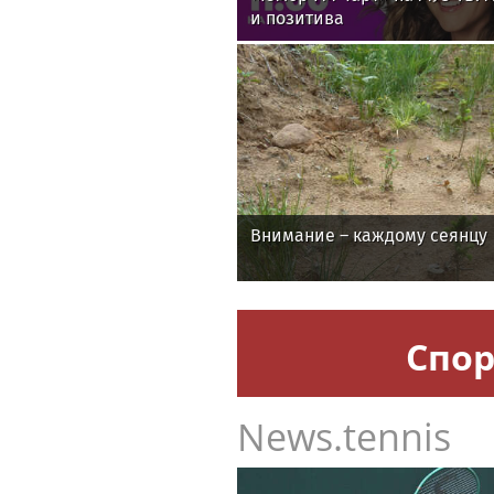
и позитива
Внимание – каждому сеянцу
Спор
News.tennis