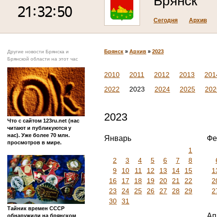
Брянск
Сегодня
Архив
Брянск
»
Архив
»
2023
Другие новости Брянска и
Брянской области на этот час
2010
2011
2012
2013
201
2022
2023
2024
2025
202
2023
Что с сайтом 123ru.net (нас
читают и публикуются у
нас). Уже более 70 млн.
Январь
Фе
просмотров в мире.
1
2
3
4
5
6
7
8
9
10
11
12
13
14
15
1
16
17
18
19
20
21
22
2
23
24
25
26
27
28
29
2
30
31
Тайник времен СССР
Ап
обнаружили на брянском