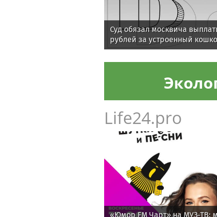
Суд обязал москвича выплати
рублей за устроенный кошко
Эколо
Life24.pro
«Юмор FM Чарт» на МУЗ‑ТВ: м