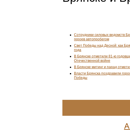
Сотрудники силовых ведомств Б
героев автопробегом
Свет Победы над Десной: как Бря
года
В Брянске отметили 81-ю годовщ
Отечественной войне
В Брянске митинг и парад отмет
Власти Брянска поздравили горо
Победы
А