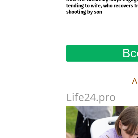
tending to wife, who recovers 
shooting by son
Вс
А
Life24.pro