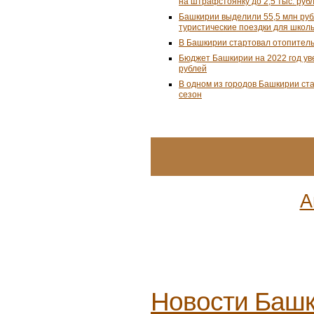
на штрафстоянку до 2,5 тыс. руб
Башкирии выделили 55,5 млн ру
туристические поездки для школ
В Башкирии стартовал отопител
Бюджет Башкирии на 2022 год ув
рублей
В одном из городов Башкирии ст
сезон
А
Новости
Башк