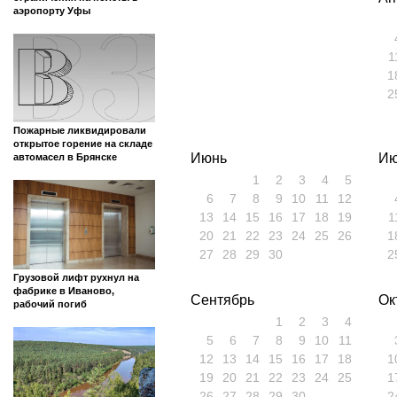
аэропорту Уфы
1
1
2
Пожарные ликвидировали
открытое горение на складе
Июнь
Ию
автомасел в Брянске
1
2
3
4
5
6
7
8
9
10
11
12
13
14
15
16
17
18
19
1
20
21
22
23
24
25
26
1
27
28
29
30
2
Грузовой лифт рухнул на
фабрике в Иваново,
Сентябрь
Ок
рабочий погиб
1
2
3
4
5
6
7
8
9
10
11
12
13
14
15
16
17
18
1
19
20
21
22
23
24
25
1
26
27
28
29
30
2