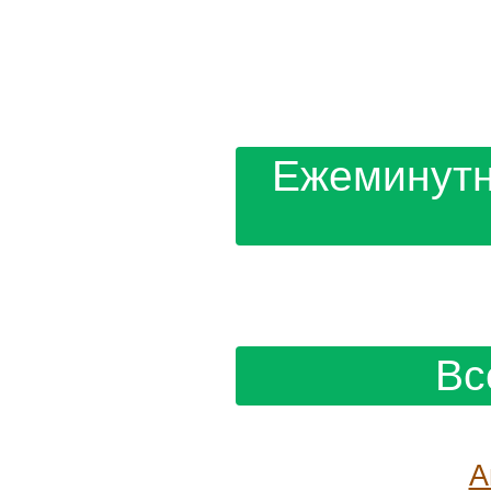
Ежеминутн
Вс
А