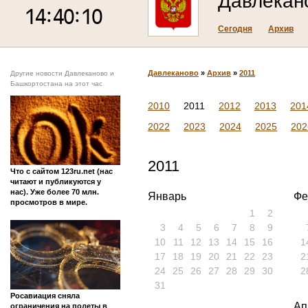
Давлекан
Сегодня
Архив
Давлеканово
»
Архив
»
2011
Другие новости Давлеканово и
Башкортостана на этот час
2010
2011
2012
2013
201
2022
2023
2024
2025
202
2011
Что с сайтом 123ru.net (нас
читают и публикуются у
нас). Уже более 70 млн.
Январь
Фе
просмотров в мире.
1
2
3
4
5
6
7
8
9
10
11
12
13
14
15
16
1
17
18
19
20
21
22
23
2
24
25
26
27
28
29
30
2
31
Росавиация сняла
Ап
ограничения на полеты в