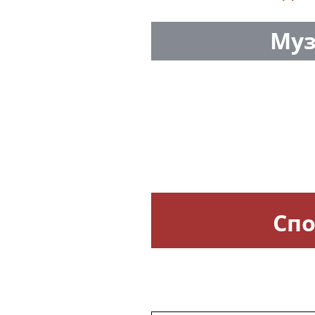
Муз
Спо