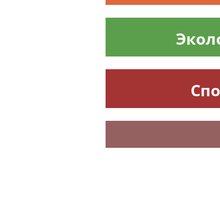
Экол
Спо