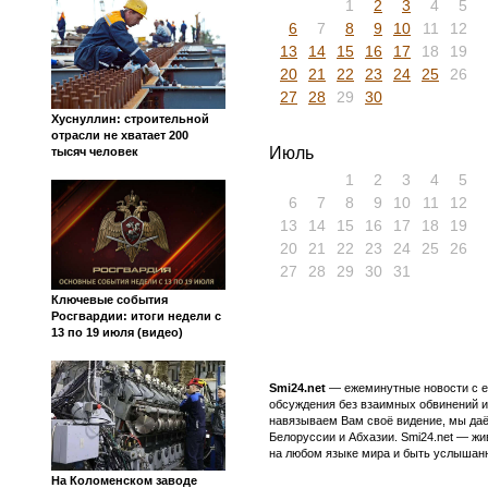
1
2
3
4
5
6
7
8
9
10
11
12
13
14
15
16
17
18
19
20
21
22
23
24
25
26
27
28
29
30
Хуснуллин: строительной
отрасли не хватает 200
Июль
тысяч человек
1
2
3
4
5
6
7
8
9
10
11
12
13
14
15
16
17
18
19
20
21
22
23
24
25
26
27
28
29
30
31
Ключевые события
Росгвардии: итоги недели с
13 по 19 июля (видео)
Smi24.net
— ежеминутные новости с еж
обсуждения без взаимных обвинений и 
навязываем Вам своё видение, мы даё
Белоруссии и Абхазии. Smi24.net — ж
на любом языке мира и быть услышанн
На Коломенском заводе