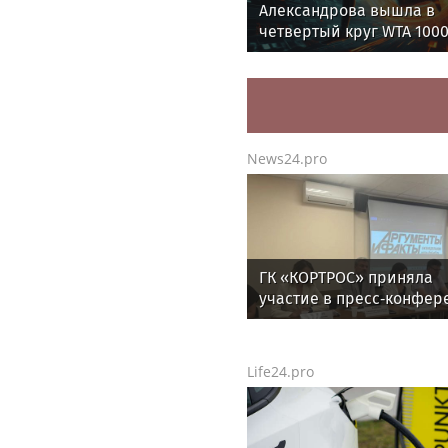
Александрова вышла в
четвертый круг WTA 1000
Торонто
News24.pro
ГК «КОРТРОС» приняла
участие в пресс‑конфер
о развитии строительно
отрасли в Челябинске
Life24.pro