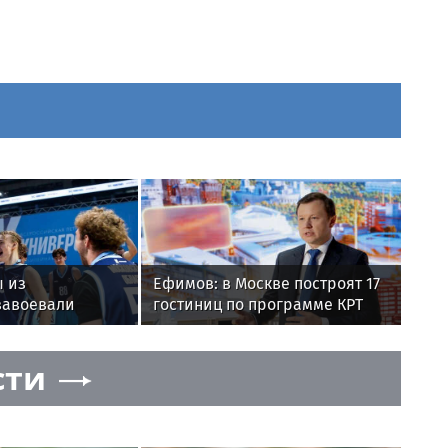
 из
Ефимов: в Москве построят 17
завоевали
гостиниц по программе КРТ
российской
рсиаде
сти