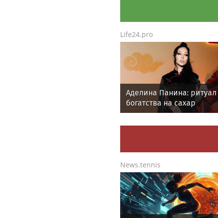
«Телекон»
Life24.pro
Аделина Панина: ритуал
богатства на сахар
News.tennis