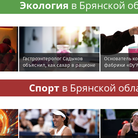
Экология
в Брянской о
Гастроэнтеролог Садыков
Основатель к
объяснил, как сахар в рационе
фабрики «Dy’N
ускоряет изнашивание тканей
Хачинян: как
добавки в шо
Спорт
в Брянской обл
работают, а к