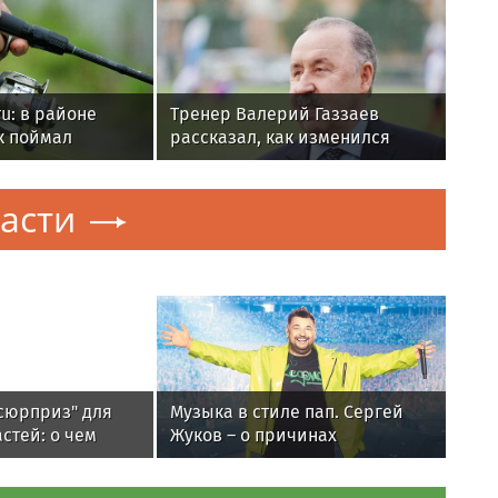
u: в районе
Тренер Валерий Газзаев
к поймал
рассказал, как изменился
тонувший
футбол в России за 25 лет
асти
сюрприз" для
Музыка в стиле пап. Сергей
стей: о чем
Жуков – о причинах
 и Ереван
популярности хитов 1990-х