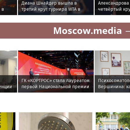
Диана Шнайдер вышла в
Александрова
 в
третий круг турнира WTA в
четвёртый кру
Торонто
Торонто
Moscow.media
ГК «КОРТРОС» стала лауреатом
Психосоматол
енции
первой Национальной премии
Вершинина: ка
й
в области архитектуры и
вернуть себе 
градостроительства за проект
района «Академический»