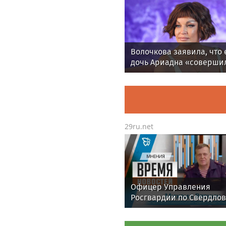
Волочкова заявила, что 
дочь Ариадна «соверши
глупость», взяв фамили
мужа
29ru.net
Офицер Управления
Росгвардии по Свердло
области стал гостем пер
в эфире телекомпании