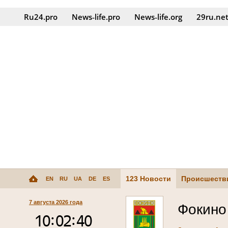
Ru24.pro
News‑life.pro
News‑life.org
29ru.ne
123 Новости
Происшеств
EN
RU
UA
DE
ES
7 августа 2026 года
Фокино