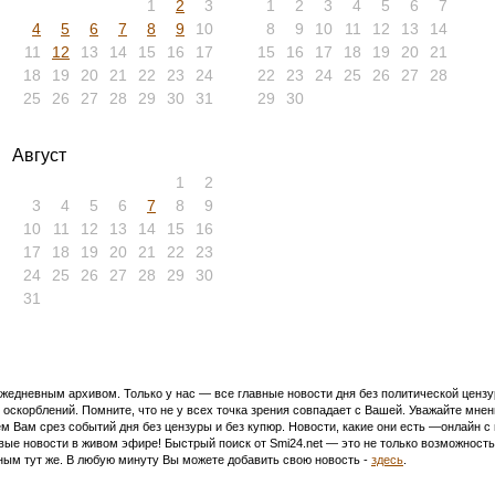
1
2
3
1
2
3
4
5
6
7
4
5
6
7
8
9
10
8
9
10
11
12
13
14
11
12
13
14
15
16
17
15
16
17
18
19
20
21
18
19
20
21
22
23
24
22
23
24
25
26
27
28
25
26
27
28
29
30
31
29
30
Август
1
2
3
4
5
6
7
8
9
10
11
12
13
14
15
16
17
18
19
20
21
22
23
24
25
26
27
28
29
30
31
едневным архивом. Только у нас — все главные новости дня без политической цензур
оскорблений. Помните, что не у всех точка зрения совпадает с Вашей. Уважайте мнен
м Вам срез событий дня без цензуры и без купюр. Новости, какие они есть —онлайн 
ивые новости в живом эфире! Быстрый поиск от Smi24.net — это не только возможнос
ым тут же. В любую минуту Вы можете добавить свою новость -
здесь
.