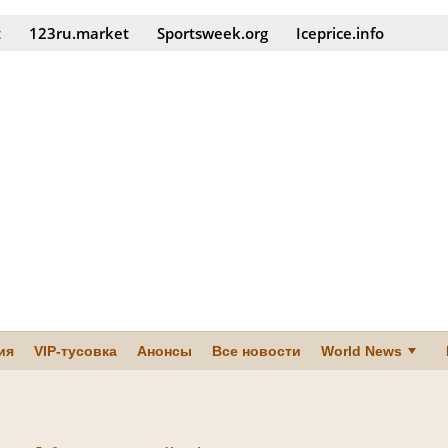
t
123ru.market
Sportsweek.org
Iceprice.info
ия
VIP-тусовка
Анонсы
Все новости
World News