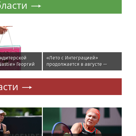
бласти
ондитерской
«Лето с Интеграцией»
astie» Георгий
продолжается в августе —
 необычные
заключительный месяц
коладе реально
программы
асти
акие - маркетинг