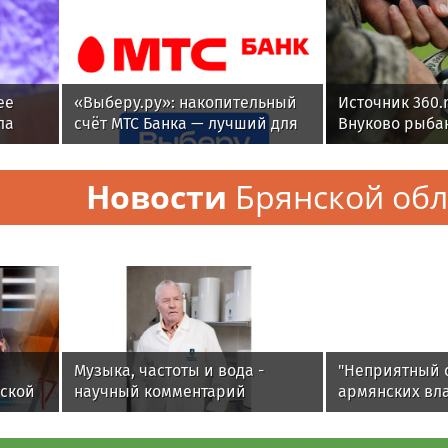
ее
«Выберу.ру»: накопительный
Источник 360.r
ла
счёт МТС Банка — лучший для
Внуково рыба
ю
сбережений летом 2026 года
на крючок за
автомобиль
Новости
Брянской обл
Музыка, частоты и вода -
"Неприятный 
вской
научный комментарий
армянских вла
едачи
Алексея Горшкова
спорят Москва