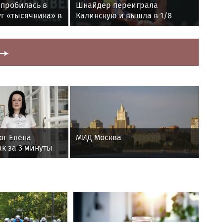
 пробилась в
Шнайдер переиграла
г «тысячника» в
Калинскую и вышла в 1/8
финала WTA 1000 в Торонто
ог Елена
МИД Москва
к за 3 минуты
равновесие