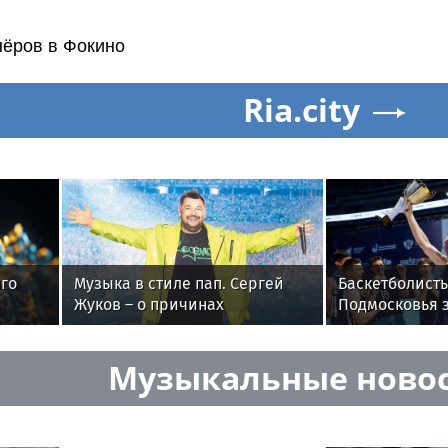
нёров в Фокино
Ria.city
го
Музыка в стиле пап. Сергей
Баскетболисты
Жуков – о причинах
Подмосковья 
популярности хитов 1990-х
золото на все
летней униве
Музыкальные ново