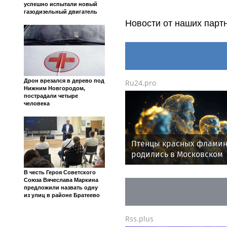
успешно испытали новый
газодизельный двигатель
Новости от наших парт
Дрон врезался в дерево под
Ru24.pro
Нижним Новгородом,
пострадали четыре
человека
Птенцы красных фламин
родились в Московском
зоопарке в июле
В честь Героя Советского
Союза Вячеслава Маркина
предложили назвать одну
из улиц в районе Братеево
Rss.plus