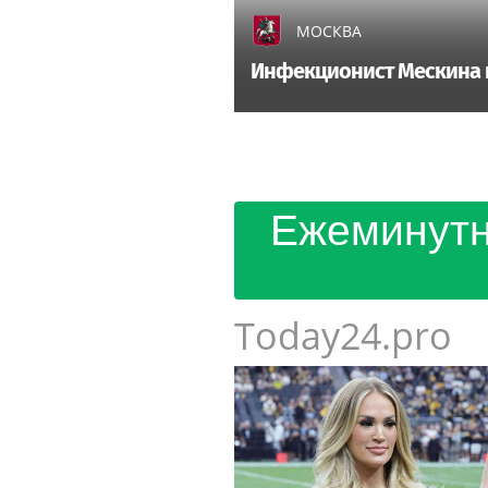
МОСКВА
Инфекционист Мескина н
Ежеминутн
Today24.pro