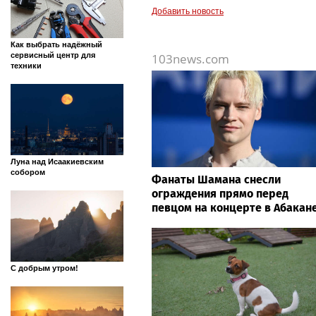
Добавить новость
Как выбрать надёжный
103news.com
сервисный центр для
техники
Луна над Исаакиевским
собором
Фанаты Шамана снесли
ограждения прямо перед
певцом на концерте в Абакан
С добрым утром!