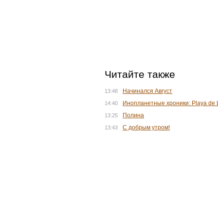
Читайте также
Начинался Август
13:48
Инопланетные хроники: Playa de 
14:40
Полина
13:25
С добрым утром!
13:43