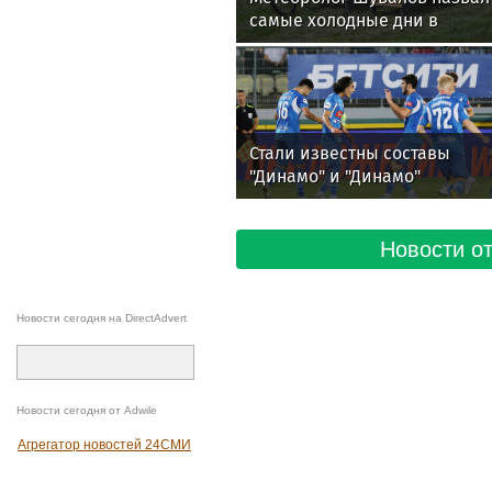
самые холодные дни в
Москве на предстоящей
неделе
Стали известны составы
"Динамо" и "Динамо"
Махачкала на матч 3-го тура
РПЛ
Новости от
Новости сегодня на DirectAdvert
Новости сегодня от Adwile
Агрегатор новостей 24СМИ