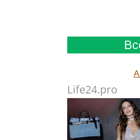
Вс
А
Life24.pro