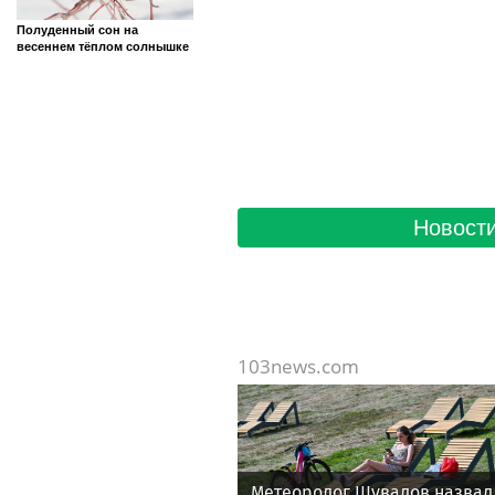
Полуденный сон на
весеннем тёплом солнышке
Новости
103news.com
Метеоролог Шувалов назвал