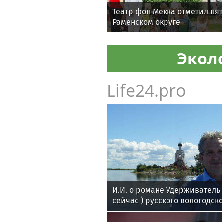
Театр фон Мекка отметил пя
Раменском округе
Экол
Life24.pro
И.И. о романе Удерживател
сейчас ) русского вологодск
поэта Андрея Малышева ( р
в 2016 г. )