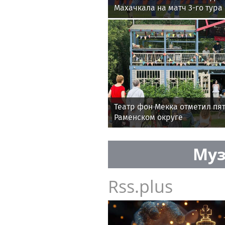
Махачкала на матч 3-го тура
Театр фон Мекка отметил пя
Раменском округе
Муз
Rss.plus