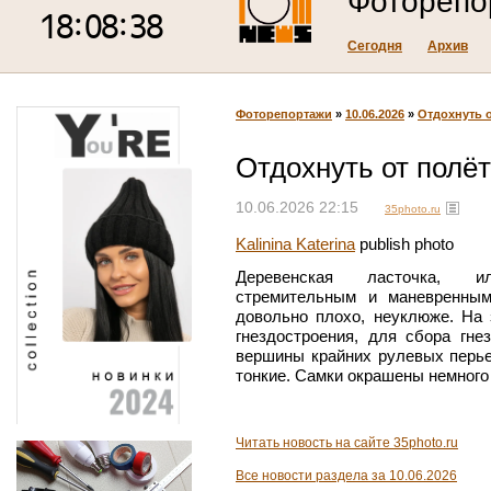
Фоторепо
Сегодня
Архив
Фоторепортажи
»
10.06.2026
»
Отдохнуть 
Отдохнуть от полё
10.06.2026 22:15
35photo.ru
Kalinina Katerina
publish photo
Деревенская ласточка, ил
стремительным и маневренным
довольно плохо, неуклюже. На
гнездостроения, для сбора гне
вершины крайних рулевых перье
тонкие. Самки окрашены немного 
Читать новость на сайте 35photo.ru
Все новости раздела за 10.06.2026