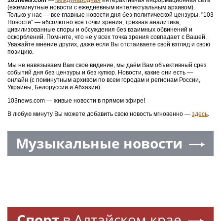
103news.com
—
международная
интерактивная информационная сеть
(ежеминутные новости с ежедневным интелектуальным архивом).
Только у нас — все главные новости дня без политической цензуры. "103
Новости" — абсолютно все точки зрения, трезвая аналитика,
цивилизованные споры и обсуждения без взаимных обвинений и
оскорблений. Помните, что не у всех точка зрения совпадает с Вашей.
Уважайте мнение других, даже если Вы отстаиваете свой взгляд и свою
позицию.
Мы не навязываем Вам своё видение, мы даём Вам объективный срез
событий дня без цензуры и без купюр. Новости, какие они есть —
онлайн (с поминутным архивом по всем городам и регионам России,
Украины, Белоруссии и Абхазии).
103news.com — живые новости в прямом эфире!
В любую минуту Вы можете добавить свою новость мгновенно —
здесь
.
Музыкальные новости
Спорт
в Алтайском крае