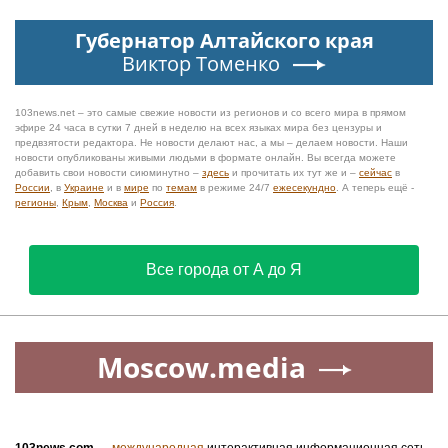
Губернатор Алтайского края
Виктор Томенко
103news.net – это самые свежие новости из регионов и со всего мира в прямом
эфире 24 часа в сутки 7 дней в неделю на всех языках мира без цензуры и
предвзятости редактора. Не новости делают нас, а мы – делаем новости. Наши
новости опубликованы живыми людьми в формате онлайн. Вы всегда можете
добавить свои новости сиюминутно –
здесь
и прочитать их тут же и –
сейчас
в
России
, в
Украине
и в
мире
по
темам
в режиме 24/7
ежесекундно
. А теперь ещё -
регионы
,
Крым
,
Москва
и
Россия
.
Все города от А до Я
Moscow.media