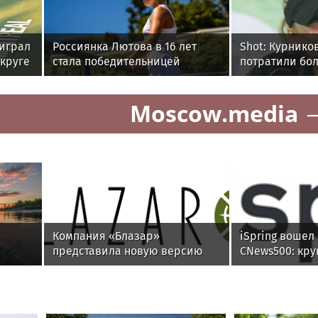
оиграл
Россиянка Лютова в 16 лет
Shot: Курнико
 круге
стала победительницей
потратили бо
дебютного для нее турнира
полумиллиард
WTA
поместье в М
Moscow.media
Компания «Блазар»
iSpring вошел
представила новую версию
CNews500: кру
системы контроля сетевого
компании Рос
доступа Blazar NAC 3.0