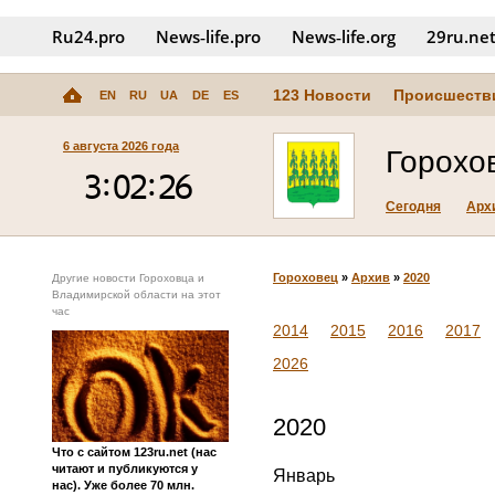
Ru24.pro
News‑life.pro
News‑life.org
29ru.ne
123 Новости
Происшеств
EN
RU
UA
DE
ES
6 августа 2026 года
Горохо
Сегодня
Арх
Гороховец
»
Архив
»
2020
Другие новости Гороховца и
Владимирской области на этот
час
2014
2015
2016
2017
2026
2020
Что с сайтом 123ru.net (нас
читают и публикуются у
Январь
нас). Уже более 70 млн.