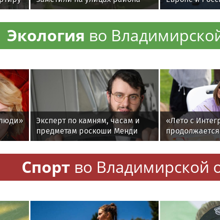
вов
Новые Ватутинки
сложилась н
образом
Экология
во Владимирской
 люди»
Эксперт по камням, часам и
«Лето с Интег
предметам роскоши Менди
продолжается 
Лифшиц: какие украшения не
заключительн
любят солнца моря и бассейн
программы
Спорт
во Владимирской 