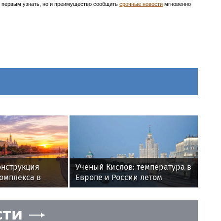
ть первым узнать, но и преимущество сообщить
срочные новости
мгновенно
онструкция
Ученый Кислов: температура в
омплекса в
Европе и России летом
сложилась необычным
образом
сти