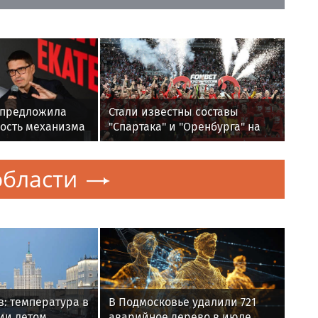
 предложила
Стали известны составы
кость механизма
"Спартака" и "Оренбурга" на
 столе по
матч Кубка России
лизации
бласти
плексного
риторий
: температура в
В Подмосковье удалили 721
ии летом
аварийное дерево в июле