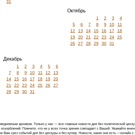
31
Октябрь
1
2
3
4
5
6
7
8
9
10
11
12
13
14
15
16
17
18
19
20
21
22
23
24
25
26
27
28
29
30
31
Декабрь
1
2
3
4
5
6
7
8
9
10
11
12
13
14
15
16
17
18
19
20
21
22
23
24
25
26
27
28
29
30
31
едневным архивом. Только у нас — все главные новости дня без политической цензур
оскорблений. Помните, что не у всех точка зрения совпадает с Вашей. Уважайте мнен
м Вам срез событий дня без цензуры и без купюр. Новости, какие они есть —онлайн 