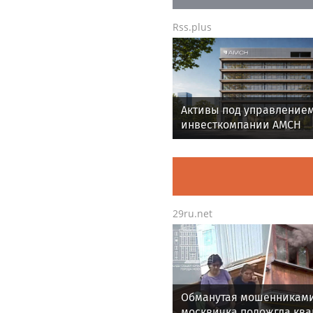
Rss.plus
Активы под управление
инвесткомпании AMCH
превысили $50 млн
29ru.net
Обманутая мошенникам
москвичка подожгла кв