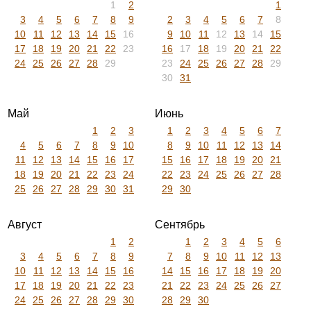
1
2
1
3
4
5
6
7
8
9
2
3
4
5
6
7
8
10
11
12
13
14
15
16
9
10
11
12
13
14
15
17
18
19
20
21
22
23
16
17
18
19
20
21
22
24
25
26
27
28
29
23
24
25
26
27
28
29
30
31
Май
Июнь
1
2
3
1
2
3
4
5
6
7
4
5
6
7
8
9
10
8
9
10
11
12
13
14
11
12
13
14
15
16
17
15
16
17
18
19
20
21
18
19
20
21
22
23
24
22
23
24
25
26
27
28
25
26
27
28
29
30
31
29
30
Август
Сентябрь
1
2
1
2
3
4
5
6
3
4
5
6
7
8
9
7
8
9
10
11
12
13
10
11
12
13
14
15
16
14
15
16
17
18
19
20
17
18
19
20
21
22
23
21
22
23
24
25
26
27
24
25
26
27
28
29
30
28
29
30