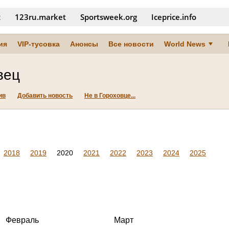
t
123ru.market
Sportsweek.org
Iceprice.info
ия
VIP-тусовка
Анонсы
Все новости
World News
вец
ив
Добавить новость
Не в Гороховце...
2018
2019
2020
2021
2022
2023
2024
2025
Февраль
Март