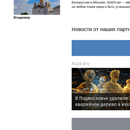
Белоруссии и Абхазии. Smi24.net — ж
на любом языке мира и быть услышанн
Владимир
Новости от наших парт
Ru24.pro
В Подмосковье удалили 
аварийное дерево в ию