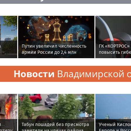
м
Путин увеличил численность
ГК «КОРТРОС»
армии России до 2,4 млн
повысить гиб
человек
КРТ на круглом
вопросам реа
Новости
Владимирской о
проектов ком
развития тер
и
Табун лошадей без присмотра
Ученый Кислов
артиру
заметили на улицах района
Европе и Росс