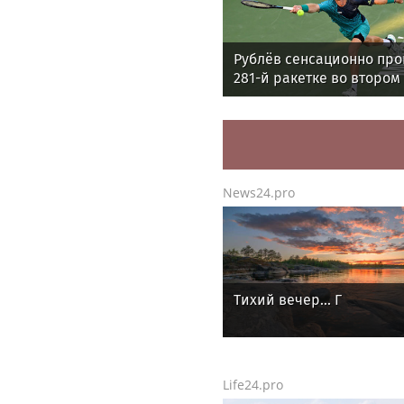
Рублёв сенсационно пр
281-й ракетке во втором
«Мастерса» в Монреале
News24.pro
Тихий вечер... Г
Life24.pro