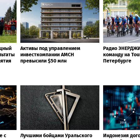
ощный
Активы под управлением
Радио ЭНЕРДЖИ
льтаты
инвесткомпании AMCH
команду на Tour
иятия
превысили $50 млн
Петербурге
е с
Лучшими бойцами Уральского
Индонезия дог