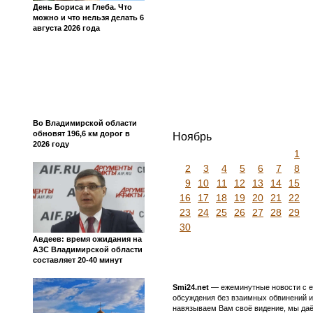
День Бориса и Глеба. Что
можно и что нельзя делать 6
августа 2026 года
Во Владимирской области
обновят 196,6 км дорог в
Ноябрь
2026 году
1
2
3
4
5
6
7
8
9
10
11
12
13
14
15
16
17
18
19
20
21
22
23
24
25
26
27
28
29
30
Авдеев: время ожидания на
АЗС Владимирской области
составляет 20-40 минут
Smi24.net
— ежеминутные новости с еж
обсуждения без взаимных обвинений и 
навязываем Вам своё видение, мы даё