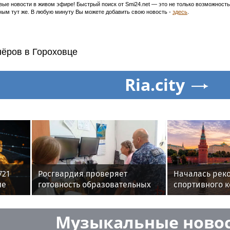
ивые новости в живом эфире! Быстрый поиск от Smi24.net — это не только возможнос
ым тут же. В любую минуту Вы можете добавить свою новость -
здесь
.
нёров в Гороховце
Ria.city
721
Росгвардия проверяет
Началась рек
ле
готовность образовательных
спортивного к
учреждений к новому
Крылатском
учебному году
Музыкальные ново