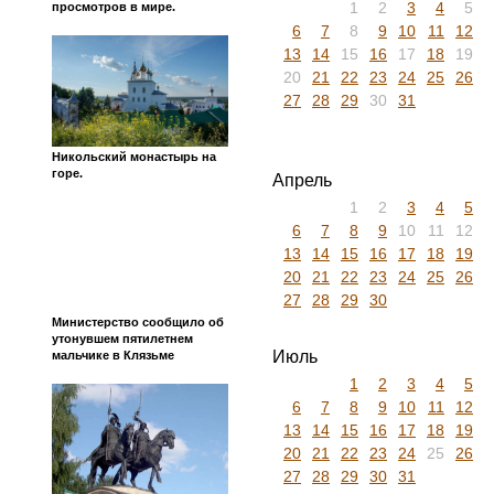
1
2
3
4
5
просмотров в мире.
6
7
8
9
10
11
12
13
14
15
16
17
18
19
20
21
22
23
24
25
26
27
28
29
30
31
Никольский монастырь на
горе.
Апрель
1
2
3
4
5
6
7
8
9
10
11
12
13
14
15
16
17
18
19
20
21
22
23
24
25
26
27
28
29
30
Министерство сообщило об
утонувшем пятилетнем
Июль
мальчике в Клязьме
1
2
3
4
5
6
7
8
9
10
11
12
13
14
15
16
17
18
19
20
21
22
23
24
25
26
27
28
29
30
31