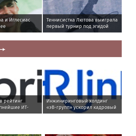
ва и Иглесиас
Теннисистка Лютова выиграла
лее
первый турнир под эгидой
а рублей на
WTA
айами
 в рейтинг
Инжиниринговый холдинг
пнейшие ИТ-
«эВ-групп» ускорил кадровый
сии
документооборот с помощью
HRlink