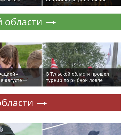
еобычным
 области
рацией»
В Тульской области прошел
в августе —
турнир по рыбной ловле
ый месяц
среди команд
железнодорожников
области