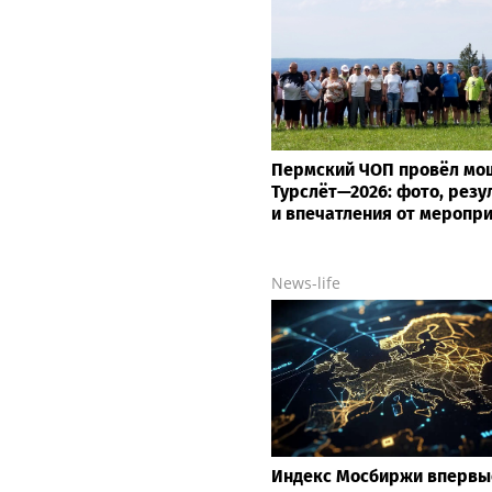
Пермский ЧОП провёл м
Турслёт—2026: фото, резу
и впечатления от меропр
News-life
Индекс Мосбиржи впервы