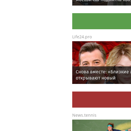
во время визита приста
Life24.pro
Снова вместе: «Близкие
открывают новый
театральный сезон
News.tennis