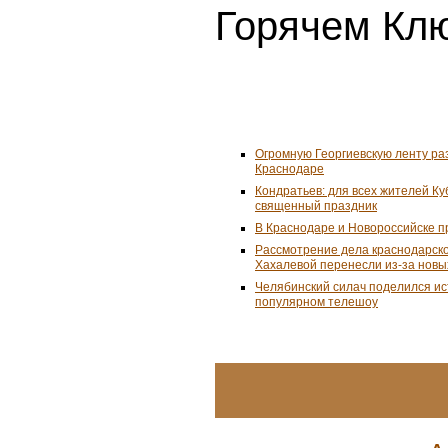
Горячем Клю
Огромную Георгиевскую ленту ра
Краснодаре
Кондратьев: для всех жителей К
священный праздник
В Краснодаре и Новороссийске 
Рассмотрение дела краснодарско
Хахалевой перенесли из-за новы
Челябинский силач поделился ис
популярном телешоу