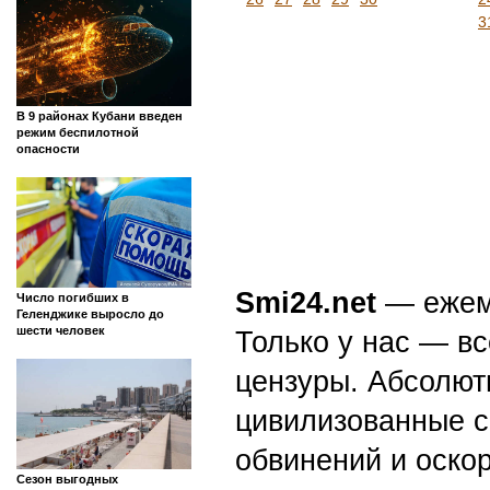
3
В 9 районах Кубани введен
режим беспилотной
опасности
Smi24.net
— ежеми
Число погибших в
Геленджике выросло до
шести человек
Только у нас — вс
цензуры. Абсолютн
цивилизованные с
обвинений и оскор
Сезон выгодных