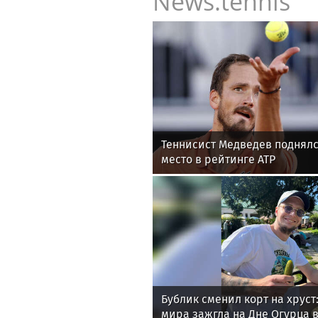
News.tennis
Теннисист Медведев поднялс
место в рейтинге ATP
Бублик сменил корт на хруст:
мира зажгла на Дне Огурца в