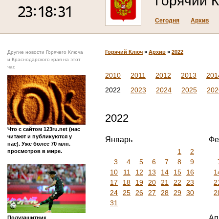
Горячий 
Сегодня
Архив
Горячий Ключ
»
Архив
»
2022
Другие новости Горячего Ключа
и Краснодарского края на этот
час
2010
2011
2012
2013
201
2022
2023
2024
2025
202
2022
Что с сайтом 123ru.net (нас
читают и публикуются у
Январь
Фе
нас). Уже более 70 млн.
1
2
просмотров в мире.
3
4
5
6
7
8
9
10
11
12
13
14
15
16
1
17
18
19
20
21
22
23
2
24
25
26
27
28
29
30
2
31
Ап
Полузащитник