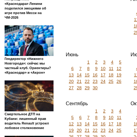
«Краснодара» Ленини
поделился эмоциями об
игре против Месси на
ЧМ-2026
1
1
2
Июнь
Ию
Гендиректор «Нижнего
1
2
3
4
5
Новгорода»: сейчас мы
6
7
8
9
10
11
12
частный клуб. Ориентиры?
«Краснодар» и «Акрон»
13
14
15
16
17
18
19
1
20
21
22
23
24
25
26
1
27
28
29
30
2
Сентябрь
Ок
1
2
3
4
Смертельное ДТП на
5
6
7
8
9
10
11
Кубани: лишенный прав
12
13
14
15
16
17
18
1
водитель Renault устроил
лобовое столкновение
19
20
21
22
23
24
25
1
26
27
28
29
30
2