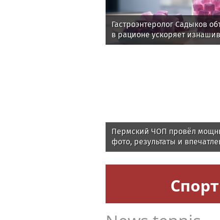
Гастроэнтеролог Садыков об
в рационе ускоряет изнаши
Пермский ЧОП провёл мощны
фото, результаты и впечатле
мероприятия
Спорт