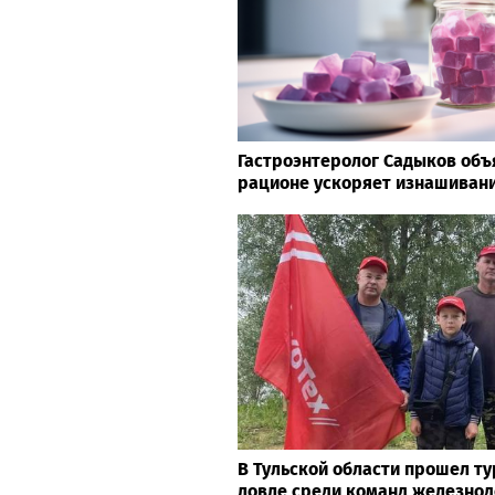
Гастроэнтеролог Садыков объя
рационе ускоряет изнашивани
В Тульской области прошел т
ловле среди команд железно