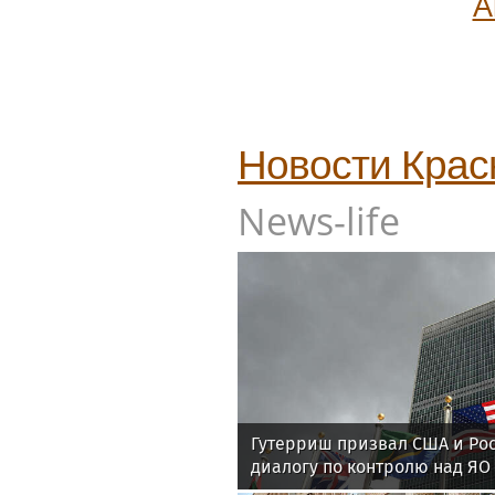
А
Новости
Крас
News-life
Гутерриш призвал США и Рос
диалогу по контролю над ЯО