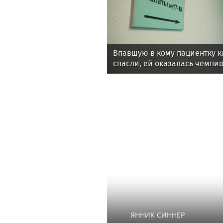
Впавшую в кому пациентку к
спасли, ей оказалась чемпи
ЯННИК СИННЕР