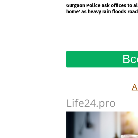
Gurgaon Police ask offices to a
home' as heavy rain floods roa
Вс
А
Life24.pro