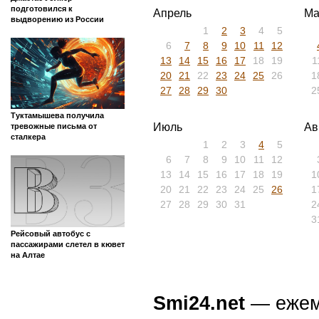
подготовился к
Апрель
Ма
выдворению из России
1
2
3
4
5
6
7
8
9
10
11
12
13
14
15
16
17
18
19
1
20
21
22
23
24
25
26
1
27
28
29
30
2
Туктамышева получила
Июль
Ав
тревожные письма от
сталкера
1
2
3
4
5
6
7
8
9
10
11
12
13
14
15
16
17
18
19
1
20
21
22
23
24
25
26
1
27
28
29
30
31
2
3
Рейсовый автобус с
пассажирами слетел в кювет
на Алтае
Smi24.net
— ежеми