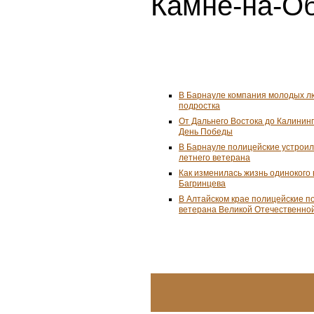
Камне-на-Об
В Барнауле компания молодых л
подростка
От Дальнего Востока до Калинин
День Победы
В Барнауле полицейские устроил
летнего ветерана
Как изменилась жизнь одинокого
Багринцева
В Алтайском крае полицейские п
ветерана Великой Отечественно