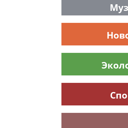
Муз
Нов
Экол
Спо