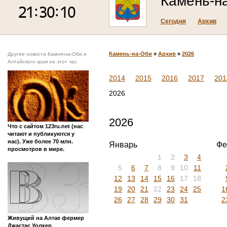
Камень-н
Сегодня
Архив
Камень-на-Оби
»
Архив
»
2026
Другие новости Камня-на-Оби и
Алтайского края на этот час
2014
2015
2016
2017
201
2026
2026
Что с сайтом 123ru.net (нас
читают и публикуются у
нас). Уже более 70 млн.
Январь
Фе
просмотров в мире.
1
2
3
4
5
6
7
8
9
10
11
12
13
14
15
16
17
18
19
20
21
22
23
24
25
1
26
27
28
29
30
31
2
Живущий на Алтае фермер
Джастас Уолкер