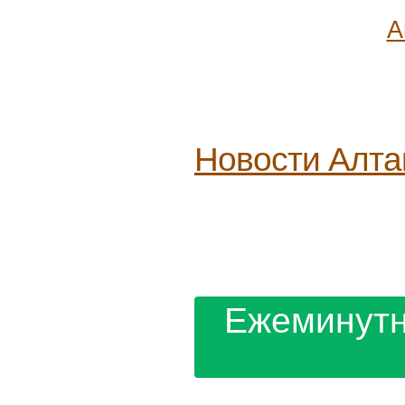
А
Новости
Алта
Ежеминутн