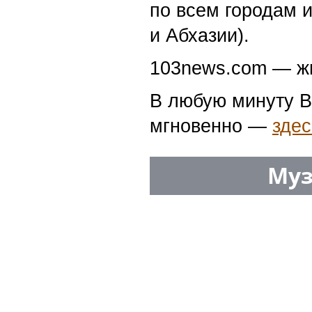
по всем городам 
и Абхазии).
103news.com — жи
В любую минуту В
мгновенно —
здес
Муз