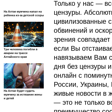
Только у нас — вс
цензуры. Абсолютн
На Алтае мужчина напал на
ребенка из-за детской ссоры
цивилизованные с
обвинений и оскор
зрения совпадает
если Вы отстаивае
Три человека погибли в
аварии на трассе
навязываем Вам с
Алтайского края
дня без цензуры и
онлайн с поминут
России, Украины,
На Алтае будет судить
живые новости в 
мужчину за истязание жены
и детей
— это не только в
преимущество со