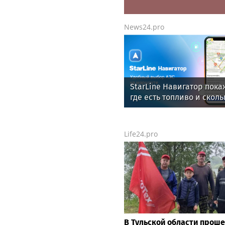
News.tennis
Андрей Рублёв вылетел 
турнира в Монреале, ус
281-й ракетке мира
News24.pro
StarLine Навигатор пока