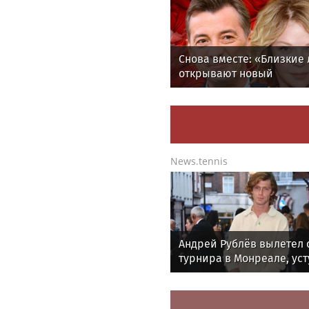
Завещание не помогло.
Миллионы Пороховщико
достались чужим людям
Life24.pro
Снова вместе: «Близкие
открывают новый
театральный сезон