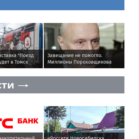
ы. Абсолютно все точки зрения, трезвая аналитика, цивилизованные споры и
ие других, даже если Вы отстаиваете свой взгляд и свою позицию. Мы не
с поминутным архивом по всем городам и регионам России, Украины,
ть первым узнать, но и преимущество сообщить
срочные новости
мгновенно
ставка "Поезд
Завещание не помогло.