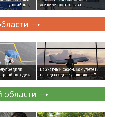
дет в Томск
Миллионы Пороховщикова
достались чужим людям
сти
 накопительный
«Россети Новосибирск»
а — лучший для
усилили контроль за
том 2026 года
незаконными подвесами
ВОЛС: охват проверок вырос в
бласти
1,5 раза