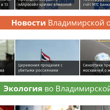
осудят за посылку с
Победы" прибу
сюрпризом в Томск
Музыкальные ново
лимиты
Президент обсудил с
«Выберу.ру»:
 в 13
«Алросой» кризис алмазной
счёт МТС Банк
отрасли
сбережений ле
Новости
Владимирской о