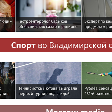
Церемония прощания с
Синоптики пр
ва
убитыми россиянами
москвичей о ж
проходит в Таиланде
дождях с гроз
Экология
во Владимирской
 люди»
Гастроэнтеролог Садыков
Эксперт по ка
объяснил, как сахар в рационе
предметам ро
ускоряет изнашивание тканей
Лифшиц: каки
любят солнца 
Спорт
во Владимирской 