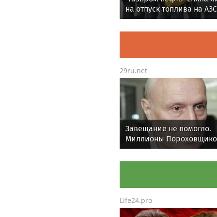
убитыми россиянами
проходит в Таиланде
Rss.plus
"Газпром нефть" сняла 
на отпуск топлива на АЗС
регионах
29ru.net