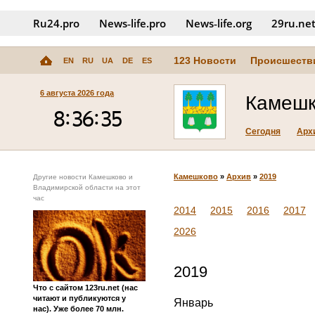
Ru24.pro
News‑life.pro
News‑life.org
29ru.ne
123 Новости
Происшеств
EN
RU
UA
DE
ES
6 августа 2026 года
Камешк