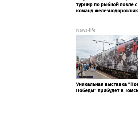
где есть топливо и сколь
придется ждать на АЗС
Life24.pro
В Тульской области прош
турнир по рыбной ловле 
команд железнодорожник
News-life