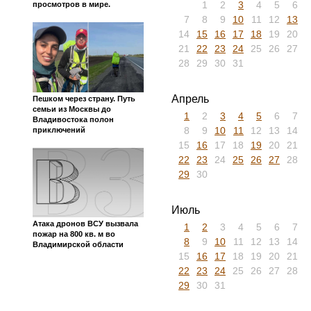
Сегодня
Арх
Камешково
»
Архив
»
2019
Другие новости Камешково и
Владимирской области на этот
час
2014
2015
2016
2017
2026
2019
Что с сайтом 123ru.net (нас
читают и публикуются у
Январь
нас). Уже более 70 млн.
1
2
3
4
5
6
просмотров в мире.
7
8
9
10
11
12
13
14
15
16
17
18
19
20
21
22
23
24
25
26
27
28
29
30
31
Апрель
Пешком через страну. Путь
семьи из Москвы до
1
2
3
4
5
6
7
Владивостока полон