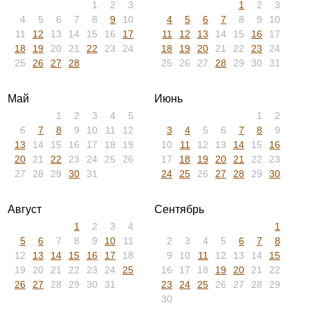
ив
Добавить новость
Не в Камешково...
2018
2019
2020
2021
2022
2023
2024
2025
Февраль
Март
1
2
3
1
2
3
4
5
6
7
8
9
10
4
5
6
7
8
9
10
11
12
13
14
15
16
17
11
12
13
14
15
16
17
18
19
20
21
22
23
24
18
19
20
21
22
23
24
25
26
27
28
25
26
27
28
29
30
31
Май
Июнь
1
2
3
4
5
1
2