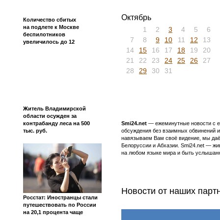
8
9
10
11
12
13
14
приключений
15
16
17
18
19
20
21
22
23
24
25
26
27
28
29
30
Июль
Атака дронов ВСУ вызвала
1
2
3
4
5
6
7
пожар на 800 кв. м во
8
9
10
11
12
13
14
Владимирской области
15
16
17
18
19
20
21
22
23
24
25
26
27
28
29
30
31
Октябрь
Количество сбитых
на подлете к Москве
1
2
3
4
5
6
беспилотников
7
8
9
10
11
12
13
увеличилось до 12
14
15
16
17
18
19
20
21
22
23
24
25
26
27
28
29
30
31