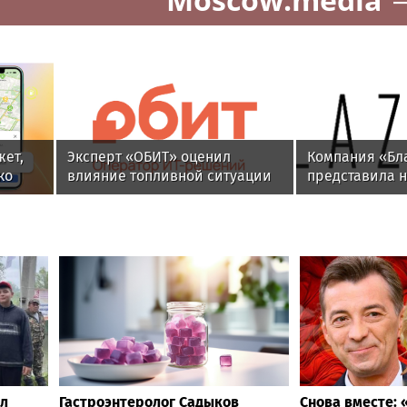
с
Теннисистка Лютова выиграла
Рублёв сенса
тупив
первый турнир под эгидой
281-й ракетке
WTA
«Мастерса» в
Moscow.media
жет,
Эксперт «ОБИТ» оценил
Компания «Бл