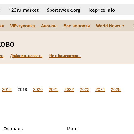
t
123ru.market
Sportsweek.org
Iceprice.info
ия
VIP-тусовка
Анонсы
Все новости
World News
ово