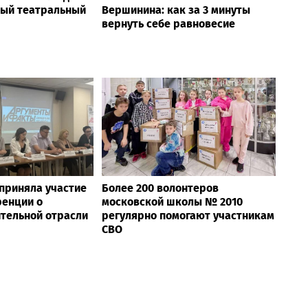
новую версию
новая ИИ-платформа для
оля сетевого
автоматической обработки
 NAC 3.0
корпоративных встреч
 «Близкие люди»
Психосоматолог Елена
ый театральный
Вершинина: как за 3 минуты
вернуть себе равновесие