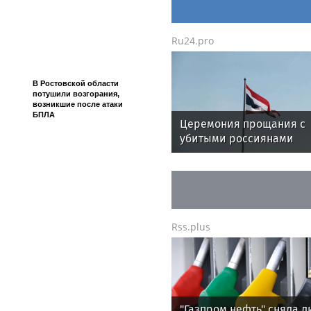
Житель Владимирской
области осужден за
контрабанду леса на 500
Smi24.net
— ежеминутные новости с еж
тыс. руб.
обсуждения без взаимных обвинений и 
навязываем Вам своё видение, мы даё
Белоруссии и Абхазии. Smi24.net — ж
на любом языке мира и быть услышанн
Новости от наших парт
Росстат: Иностранцы стали
путешествовать по России
на 20,1 процента чаще
Ru24.pro
В Ростовской области
потушили возгорания,
возникшие после атаки
БПЛА
Церемония прощания с