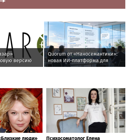
ционно проиграл
Российская теннисистка
 во втором круге
Веснина высоко оценила игру
 Монреале
Лютовой в турнире WTA The
Memphis Classic
азар»
Quorum от «Наносемантики»: