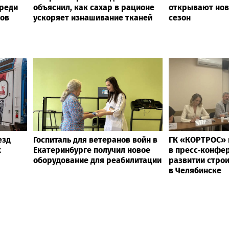
ко
влияние топливной ситуации
представила 
на рынок электроники
системы контр
доступа Blazar
ел
Гастроэнтеролог Садыков
Снова вместе:
среди
объяснил, как сахар в рационе
открывают нов
ов
ускоряет изнашивание тканей
сезон