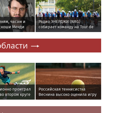
едупредили
Бархатный сезон: как улететь
аркой погоде и
на отдых вдвое дешевле — 7
ой 6 августа
проверенных способов
 области
мням, часам и
Радио ЭНЕРДЖИ (NRG)
скоши Менди
собирает команду на Tour de
е украшения не
Russie в Петербурге
моря и бассейн
области