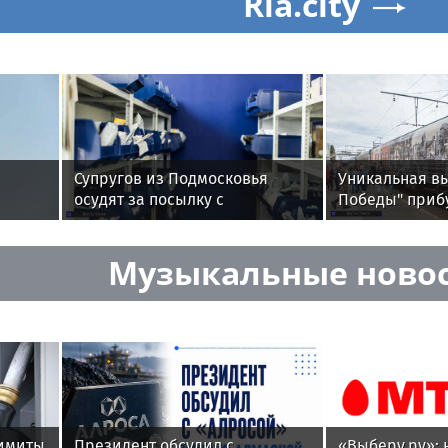
едневным архивом. Только у нас — все главные новости дня без политической цензур
оскорблений. Помните, что не у всех точка зрения совпадает с Вашей. Уважайте мнен
м Вам срез событий дня без цензуры и без купюр. Новости, какие они есть —онлайн 
ивые новости в живом эфире! Быстрый поиск от Smi24.net — это не только возможнос
ым тут же. В любую минуту Вы можете добавить свою новость -
здесь
.
нёров в Камешково
Ria.city
Супругов из Подмосковья
Уникальная вы