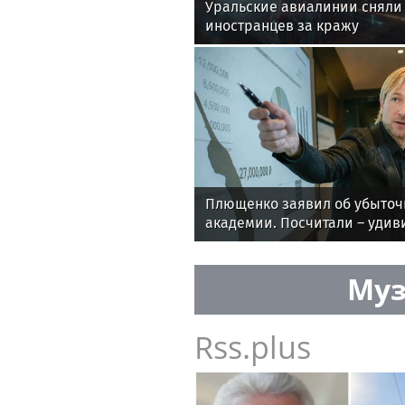
Уральские авиалинии сняли 
иностранцев за кражу
Плющенко заявил об убыточ
академии. Посчитали – удив
рассказываем
Муз
Rss.plus