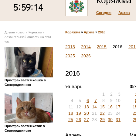
Коряжма
Сегодня
Архив
Коряжма
»
Архив
»
2016
Другие новости Коряжмы и
Архангельской области на этот
час
2013
2014
2015
2016
201
2025
2026
2016
Пристраивается кошка в
Северодвинске
Январь
Фе
1
2
3
4
5
6
7
8
9
10
11
12
13
14
15
16
17
1
18
19
20
21
22
23
24
2
25
26
27
28
29
30
31
2
Пристраивается котик в
Северодвинске
Апрель
Ма