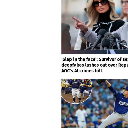
‘Slap in the face’: Survivor of se
deepfakes lashes out over Repu
AOC’s AI crimes bill