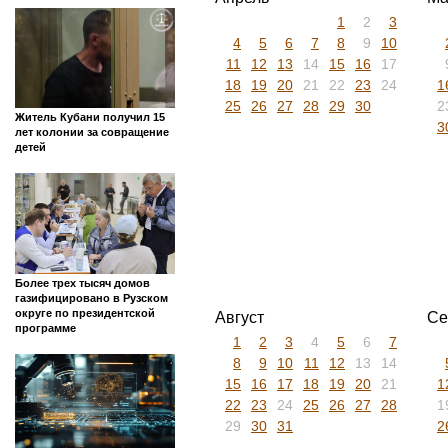
1
2
3
4
5
6
7
8
9
10
11
12
13
14
15
16
17
18
19
20
21
22
23
24
1
25
26
27
28
29
30
2
Житель Кубани получил 15
3
лет колонии за совращение
детей
Более трех тысяч домов
газифицировано в Рузском
округе по президентской
Август
Се
программе
1
2
3
4
5
6
7
8
9
10
11
12
13
14
15
16
17
18
19
20
21
1
22
23
24
25
26
27
28
1
29
30
31
2