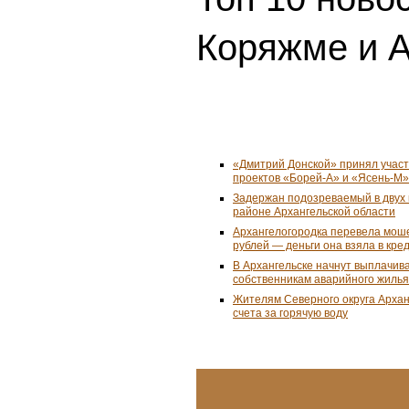
Коряжме и А
«Дмитрий Донской» принял учас
проектов «Борей-А» и «Ясень-М»
Задержан подозреваемый в двух 
районе Архангельской области
Архангелогородка перевела мош
рублей — деньги она взяла в кре
В Архангельске начнут выплачив
собственникам аварийного жилья
Жителям Северного округа Арха
счета за горячую воду