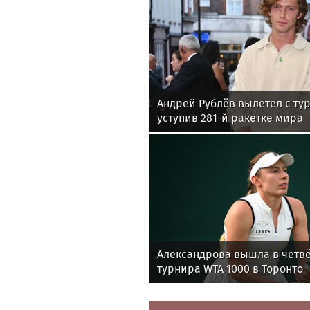
Андрей Рублёв вылетел с ту
уступив 281-й ракетке мира
Александрова вышла в четв
турнира WTA 1000 в Торонто