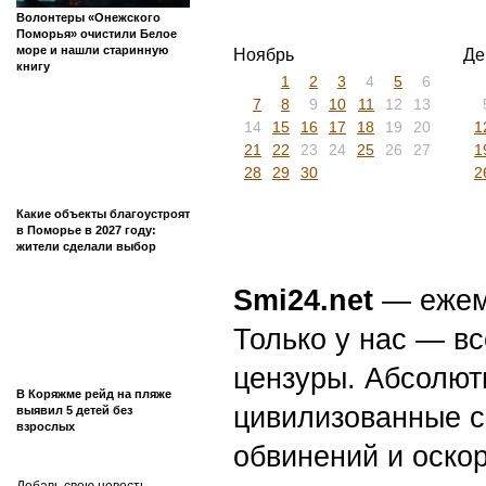
Волонтеры «Онежского
Поморья» очистили Белое
море и нашли старинную
Ноябрь
Де
книгу
1
2
3
4
5
6
7
8
9
10
11
12
13
14
15
16
17
18
19
20
1
21
22
23
24
25
26
27
1
28
29
30
2
Какие объекты благоустроят
в Поморье в 2027 году:
жители сделали выбор
Smi24.net
— ежеми
Только у нас — вс
цензуры. Абсолютн
В Коряжме рейд на пляже
цивилизованные с
выявил 5 детей без
взрослых
обвинений и оскор
Добавь свою новость