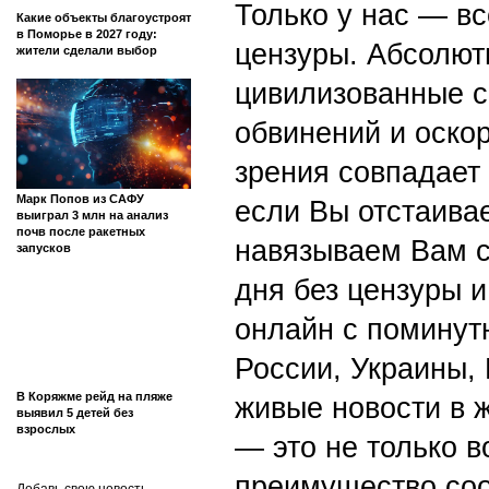
Только у нас — вс
Какие объекты благоустроят
в Поморье в 2027 году:
цензуры. Абсолютн
жители сделали выбор
цивилизованные с
обвинений и оскор
зрения совпадает
Марк Попов из САФУ
если Вы отстаивае
выиграл 3 млн на анализ
почв после ракетных
навязываем Вам с
запусков
дня без цензуры и
онлайн с поминут
России, Украины,
В Коряжме рейд на пляже
живые новости в 
выявил 5 детей без
взрослых
— это не только в
преимущество со
Добавь свою новость