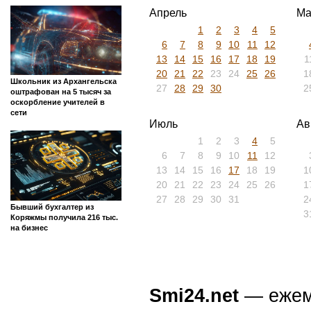
Апрель
Ма
1
2
3
4
5
6
7
8
9
10
11
12
13
14
15
16
17
18
19
1
20
21
22
23
24
25
26
1
Школьник из Архангельска
27
28
29
30
2
оштрафован на 5 тысяч за
оскорбление учителей в
сети
Июль
Ав
1
2
3
4
5
6
7
8
9
10
11
12
13
14
15
16
17
18
19
1
20
21
22
23
24
25
26
1
27
28
29
30
31
2
Бывший бухгалтер из
3
Коряжмы получила 216 тыс.
на бизнес
Smi24.net
— ежеми