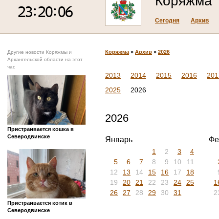
Коряжма
Сегодня
Архив
Коряжма
»
Архив
»
2026
Другие новости Коряжмы и
Архангельской области на этот
час
2013
2014
2015
2016
201
2025
2026
2026
Пристраивается кошка в
Северодвинске
Январь
Фе
1
2
3
4
5
6
7
8
9
10
11
12
13
14
15
16
17
18
19
20
21
22
23
24
25
1
26
27
28
29
30
31
2
Пристраивается котик в
Северодвинске