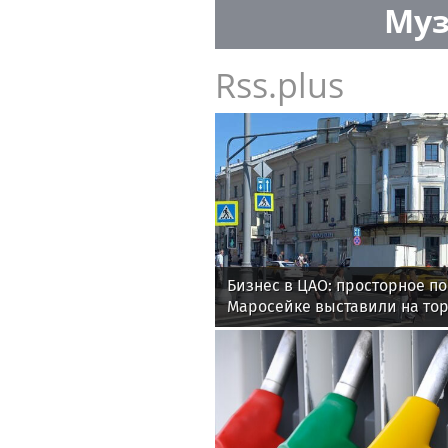
Муз
Rss.plus
Бизнес в ЦАО: просторное п
Маросейке выставили на то