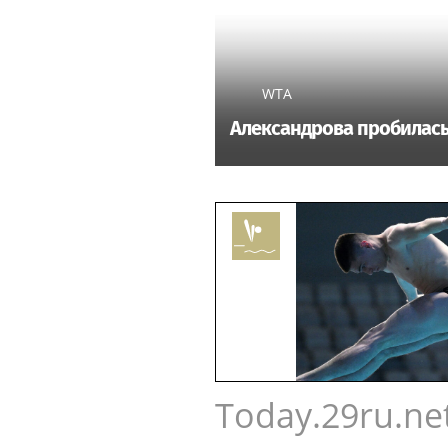
WTA
Александрова пробилась 
Today.29ru.ne