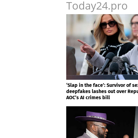
Today24.pro
‘Slap in the face’: Survivor of se
deepfakes lashes out over Repu
AOC’s AI crimes bill