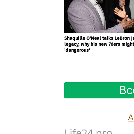
Shaquille O'Neal talks LeBron 
legacy, why his new 76ers migh
'dangerous'
Вс
А
Life24.pro