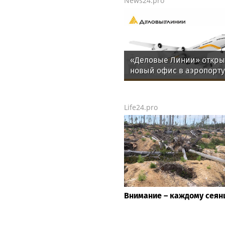
News24.pro
«Деловые Линии» откр
новый офис в аэропорту
Благовещенска
Life24.pro
Внимание – каждому сеян