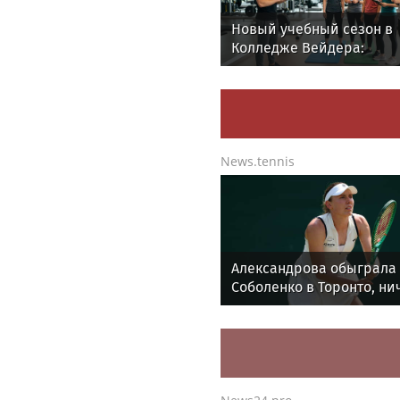
Новый учебный сезон в
Колледже Вейдера:
стартовали очные прог
подготовки фитнес-трен
и специалистов индустр
здоровья
News.tennis
Александрова обыграла
Соболенко в Торонто, ни
ЦСКА и «Ростова» в РПЛ.
Главное к утру