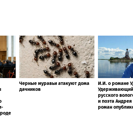
Черные муравьи атакуют дома
И.И. о романе 
ы
дачников
Удерживающий 
русского волог
о
и поэта Андрея
и-
роман опубликов
ороде