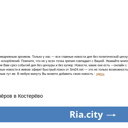
едневным архивом. Только у нас — все главные новости дня без политической цензур
оскорблений. Помните, что не у всех точка зрения совпадает с Вашей. Уважайте мнен
м Вам срез событий дня без цензуры и без купюр. Новости, какие они есть —онлайн 
ивые новости в живом эфире! Быстрый поиск от Smi24.net — это не только возможнос
ым тут же. В любую минуту Вы можете добавить свою новость -
здесь
.
нёров в Костерёво
Ria.city