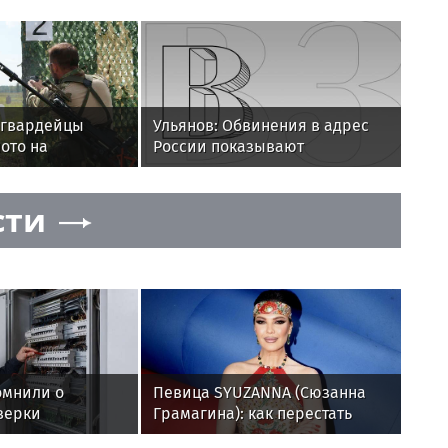
сгвардейцы
Ульянов: Обвинения в адрес
ото на
России показывают
ибирского
неуважение властей Франции
 округа
к народу
сти
 служебно-
ьбе
омнили о
Певица SYUZANNA (Сюзанна
верки
Грамагина): как перестать
 перед вводом
волноваться и начать