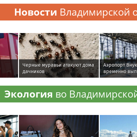
зданий в эксп
Новости
Владимирской о
Черные муравьи атакуют дома
Аэропорт Внук
дачников
временно вып
к
согласованию
Экология
во Владимирской