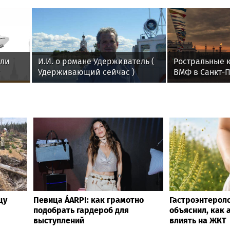
ыли
И.И. о романе Удерживатель (
Ростральные к
Удерживающий сейчас )
ВМФ в Санкт-П
русского вологодского
писателя и поэта Андрея
Малышева ( роман
опубликован в 2016 г. )
цу
Певица ÁARPI: как грамотно
Гастроэнтерол
подобрать гардероб для
объяснил, как
выступлений
влиять на ЖКТ