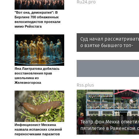
Ru24.pro
"Вот она, демократия": В
Берлине 700 обнаженных
велосипедистов проехали
мимо Рейхстага
Суд начал рассматриват
о взятке бывшего топ-
менеджера «Ростелеком
Яна Лантратова добилась
восстановления прав
школьника из
Железногорска
Rss.plus
Театр фон Мекка отмети
Инфекционист Мескина
пятилетие в Раменском 
назвала испанских слизней
переносчиками паразитов