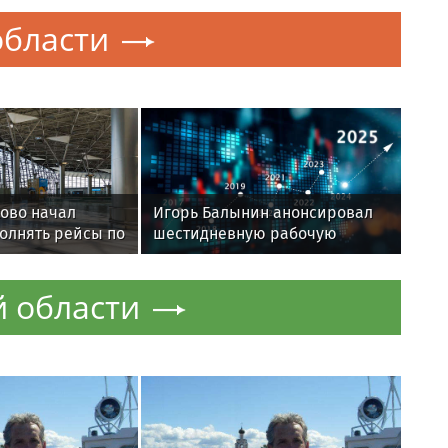
луатацию
говорить спокойно
бласти
ово начал
Игорь Балынин анонсировал
олнять рейсы по
шестидневную рабочую
неделю в 2027 году
 области