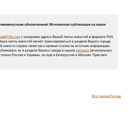
 с ежеминутным обновлением! Мгновенная публикация на языке
mail@29ru.net
с указанием адреса Вашей ленты новостей в формате RSS
 Ваша лента новостей начнёт транслироваться в разделе Вашего города.
й новости справа также как и прямая ссылка на источник информации.
убликовать их в разделе Вашего города в нашем
каталоге
региональных
олько России и Украины, но ещё и Белоруссии и Абхазии. Прислать
Все города России