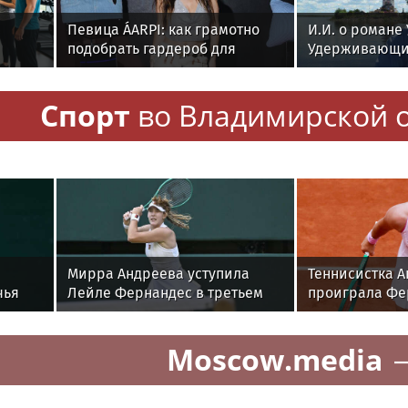
Певица ÁARPI: как грамотно
И.И. о романе
подобрать гардероб для
Удерживающий
раммы
выступлений
русского воло
еров
писателя и по
Спорт
во Владимирской 
ии
Малышева ( р
опубликован в 
Мирра Андреева уступила
Теннисистка 
чья
Лейле Фернандес в третьем
проиграла Фе
круге WTA 1000 в Торонто
турнире WTA-1
Moscow.media