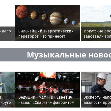
ь дело
Сильнейший энергетический
Иркутские ро
переворот: что принесет
завоевали зол
а»
парад планет 12 августа
чемпионате С
ордена Жукова
Музыкальные ново
Росгвардии по
боевой стрел
л
Ведущий «Матч ТВ» Евневич
Эксперты нап
округе
назвал «Спартак» фаворитом
важности про
матча с «Краснодаром»
электросетей