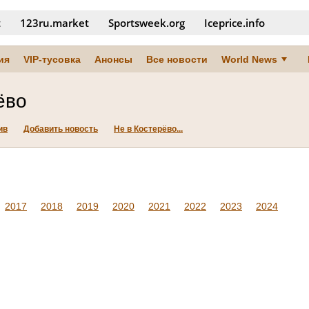
t
123ru.market
Sportsweek.org
Iceprice.info
ия
VIP-тусовка
Анонсы
Все новости
World News
ёво
ив
Добавить новость
Не в Костерёво...
2017
2018
2019
2020
2021
2022
2023
2024