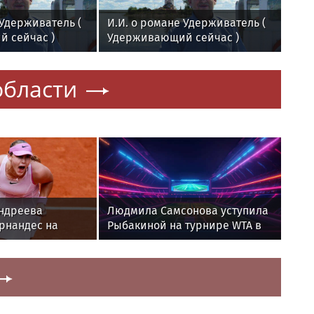
 Удерживатель (
И.И. о романе Удерживатель (
 сейчас )
Удерживающий сейчас )
годского
русского вологодского
эта Андрея
писателя и поэта Андрея
области
оман
Малышева ( роман
2016 г. )
опубликован в 2016 г. )
Андреева
Людмила Самсонова уступила
рнандес на
Рыбакиной на турнире WTA в
000 в Торонто
Торонто