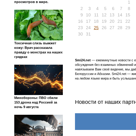
1
просмотров в мире.
2
3
4
5
6
7
8
9
10
11
12
13
14
15
16
17
18
19
20
21
22
23
24
25
26
27
28
29
30
31
Токсичная слизь выжжет
кожу: Врач рассказала
правду о монстрах на наших
грядках
Smi24.net
— ежеминутные новости с еж
обсуждения без взаимных обвинений и 
навязываем Вам своё видение, мы даё
Белоруссии и Абхазии. Smi24.net — ж
на любом языке мира и быть услышанн
Минобороны: ПВО сбили
Новости от наших парт
153 дрона над Россией за
ночь 9 августа