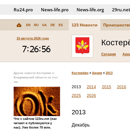
Ru24.pro
News‑life.pro
News‑life.org
29ru.ne
123 Новости
Происшеств
EN
RU
UA
DE
ES
10 августа 2026 года
Костер
Сегодня
Арх
Костерёво
»
Архив
»
2013
Другие новости Костерёво и
Владимирской области на этот
час
2013
2014
2015
2016
2025
2026
2013
Что с сайтом 123ru.net (нас
читают и публикуются у
Декабрь
нас). Уже более 70 млн.