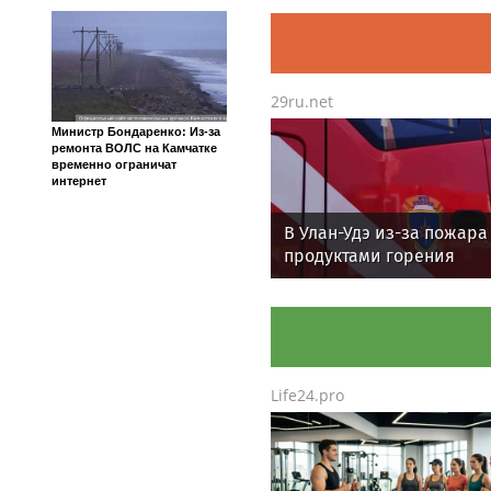
29ru.net
Министр Бондаренко: Из-за
ремонта ВОЛС на Камчатке
временно ограничат
интернет
В Улан-Удэ из-за пожара
продуктами горения
отравились пять челове
Life24.pro