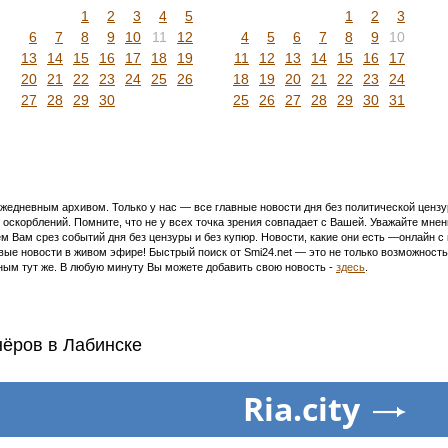
1
2
3
4
5
1
2
3
6
7
8
9
10
11
12
4
5
6
7
8
9
10
13
14
15
16
17
18
19
11
12
13
14
15
16
17
20
21
22
23
24
25
26
18
19
20
21
22
23
24
27
28
29
30
25
26
27
28
29
30
31
едневным архивом. Только у нас — все главные новости дня без политической цензур
оскорблений. Помните, что не у всех точка зрения совпадает с Вашей. Уважайте мнен
м Вам срез событий дня без цензуры и без купюр. Новости, какие они есть —онлайн 
ивые новости в живом эфире! Быстрый поиск от Smi24.net — это не только возможнос
ым тут же. В любую минуту Вы можете добавить свою новость -
здесь
.
нёров в Лабинске
Ria.city