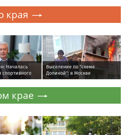
о края
н: Началась
Выселение по "схеме
я спортивного
Долиной": в Москве
Крылатском
пенсионерка устроила пожар
во время визита приставов
ом крае