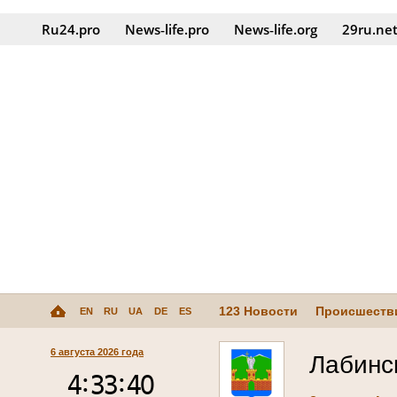
Ru24.pro
News‑life.pro
News‑life.org
29ru.ne
123 Новости
Происшеств
EN
RU
UA
DE
ES
6 августа 2026 года
Лабинс