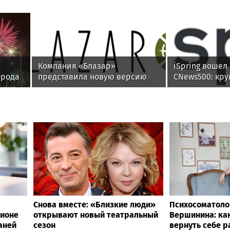
Компания «Блазар»
iSpring вошел
орода
представила новую версию
CNews500: кру
системы контроля сетевого
компании Рос
доступа Blazar NAC 3.0
Снова вместе: «Близкие люди»
Психосоматоло
ционе
открывают новый театральный
Вершинина: как
аней
сезон
вернуть себе 