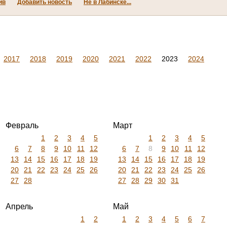
ив
Добавить новость
Не в Лабинске...
2017
2018
2019
2020
2021
2022
2023
2024
Февраль
Март
1
2
3
4
5
1
2
3
4
5
6
7
8
9
10
11
12
6
7
8
9
10
11
12
13
14
15
16
17
18
19
13
14
15
16
17
18
19
20
21
22
23
24
25
26
20
21
22
23
24
25
26
27
28
27
28
29
30
31
Апрель
Май
1
2
1
2
3
4
5
6
7