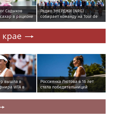
ог Садыков
Радио ЭНЕРДЖИ (NRG)
 сахар в рационе
собирает команду на Tour de
ашивание тканей
Russie в Петербурге
 крае
р вышла в
Россиянка Лютова в 16 лет
урнира WTA в
стала победительницей
дебютного для нее турнира
WTA