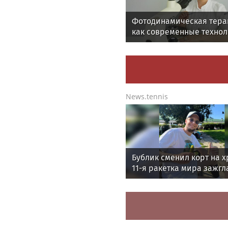
Фотодинамическая тера
как современные техно
меняют подход к лечен
онкологии
News.tennis
Бублик сменил корт на х
11-я ракетка мира зажгл
Дне Огурца в Суздале