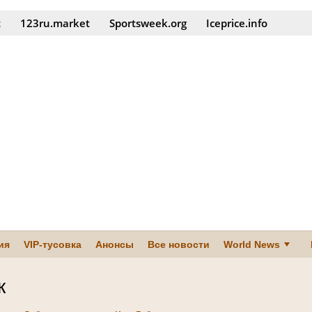
t
123ru.market
Sportsweek.org
Iceprice.info
ия
VIP-тусовка
Анонсы
Все новости
World News
к