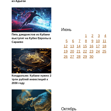
из Адыгеи
Июнь
Пять дзюдоистов из Кубани
1
2
3
4
выступят на Кубке Европы в
5
6
7
8
9
10
11
Сараево
12
13
14
15
16
17
18
19
20
21
22
23
24
25
26
27
28
29
30
Кондратьев: Кубани нужно 2
трлн рублей инвестиций к
2030 году
Октябрь