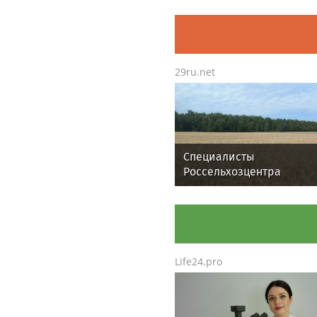
29ru.net
Специалисты
Россельхозцентра
Подмосковья провели
апробацию новых сорто
злаковых
Life24.pro