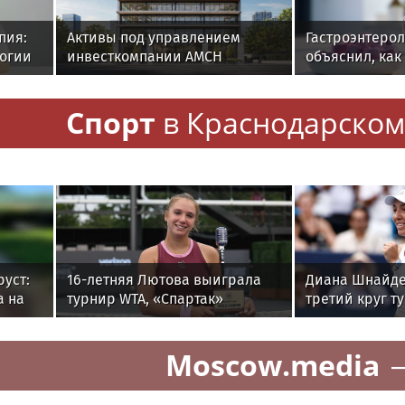
пия:
Активы под управлением
Гастроэнтерол
логии
инвесткомпании AMCH
объяснил, как
ию
превысили $50 млн
ускоряет изн
Спорт
в Краснодарском
руст:
16-летняя Лютова выиграла
Диана Шнайде
а на
турнир WTA, «Спартак»
третий круг т
победил «Ахмат» в РПЛ.
Торонто
Главное к утру
Moscow.media