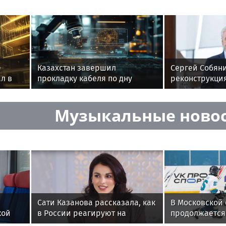
е
Казахстан завершил
Сергей Собяни
л в
прокладку кабеля по дну
реконструкци
Каспийского моря
комплекса в 
Музыкальные ново
Сати Казанова рассказала, как
В Московской 
кой
в России реагируют на
продолжается 
необычное имя ее дочери
Александра О