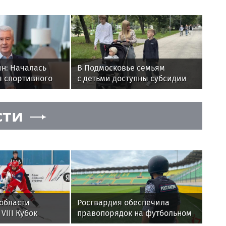
н: Началась
В Подмосковье семьям
я спортивного
с детьми доступны субсидии
Крылатском
на жилье и налоговые льготы
сти
области
Росгвардия обеспечила
VIII Кубок
правопорядок на футбольном
вечкина
матче РПЛ в Дагестане