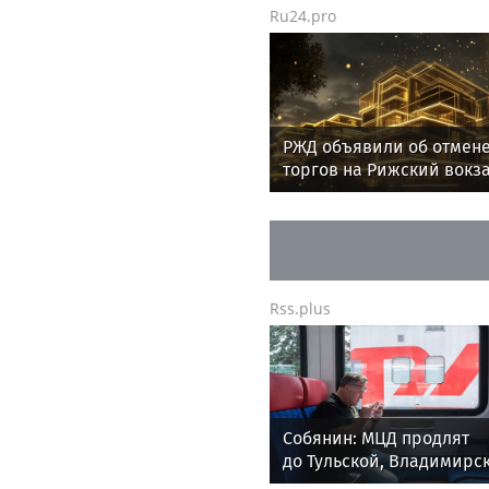
Ru24.pro
РЖД объявили об отмен
торгов на Рижский вокза
Москве
Rss.plus
Собянин: МЦД продлят
до Тульской, Владимирс
и Ярославской областей