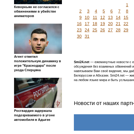
1
Кеворкьян не согласился с
2
3
4
5
6
7
8
обвинениями в убийстве
аниматоров
9
10
11
12
13
14
15
16
17
18
19
20
21
22
23
24
25
26
27
28
29
30
31
Агент отметил
положительную динамику в
Smi24.net
— ежеминутные новости с еж
игре "Краснодара" после
обсуждения без взаимных обвинений и 
ухода Сперцяна
навязываем Вам своё видение, мы даё
Белоруссии и Абхазии. Smi24.net — ж
на любом языке мира и быть услышанн
Новости от наших парт
Росгвардия задержала
подозреваемого в угоне
автомобиля в Адыгее