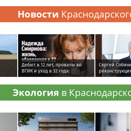
Новости
Краснодарског
Дебют в 12 лет, провалы во
Сергей Собяни
ВГИК и уход в 32 года:
реконструкци
короткий путь актрисы
комплекса в 
в
Надежды Смирновой
Экология
в Краснодарск