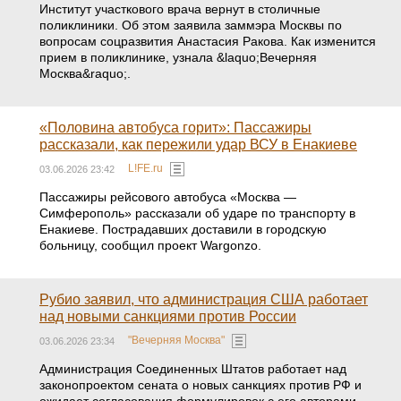
Институт участкового врача вернут в столичные
поликлиники. Об этом заявила заммэра Москвы по
вопросам соцразвития Анастасия Ракова. Как изменится
прием в поликлинике, узнала &laquo;Вечерняя
Москва&raquo;.
«Половина автобуса горит»: Пассажиры
рассказали, как пережили удар ВСУ в Енакиеве
L!FE.ru
03.06.2026 23:42
Пассажиры рейсового автобуса «Москва —
Симферополь» рассказали об ударе по транспорту в
Енакиеве. Пострадавших доставили в городскую
больницу, сообщил проект Wargonzo.
Рубио заявил, что администрация США работает
над новыми санкциями против России
"Вечерняя Москва"
03.06.2026 23:34
Администрация Соединенных Штатов работает над
законопроектом сената о новых санкциях против РФ и