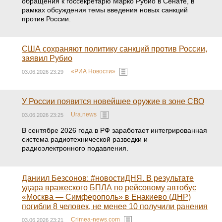
обращения к госсекретарю Марко Рубио в Сенате, в
рамках обсуждения темы введения новых санкций
против России.
США сохраняют политику санкций против России,
заявил Рубио
«РИА Новости»
03.06.2026 23:29
У России появится новейшее оружие в зоне СВО
Ura.news
03.06.2026 23:25
В сентябре 2026 года в РФ заработает интегрированная
система радиотехнической разведки и
радиоэлектронного подавления.
Даниил Безсонов: #новостиДНЯ. В результате
удара вражеского БПЛА по рейсовому автобус
«Москва — Симферополь» в Енакиево (ДНР)
погибли 8 человек, не менее 10 получили ранения
Crimea-news.com
03.06.2026 23:21