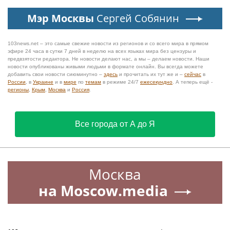
Мэр Москвы
Сергей Собянин
103news.net – это самые свежие новости из регионов и со всего мира в прямом
эфире 24 часа в сутки 7 дней в неделю на всех языках мира без цензуры и
предвзятости редактора. Не новости делают нас, а мы – делаем новости. Наши
новости опубликованы живыми людьми в формате онлайн. Вы всегда можете
добавить свои новости сиюминутно –
здесь
и прочитать их тут же и –
сейчас
в
России
, в
Украине
и в
мире
по
темам
в режиме 24/7
ежесекундно
. А теперь ещё -
регионы
,
Крым
,
Москва
и
Россия
.
Все города от А до Я
Москва
на Moscow.media