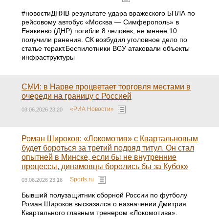
#новостиДНЯВ результате удара вражеского БПЛА по
рейсовому автобус «Москва — Симферополь» в
Енакиево (ДНР) погибли 8 человек, не менее 10
получили ранения. СК возбудил уголовное дело по
статье теракт.Беспилотники ВСУ атаковали объекты
инфраструктуры
СМИ: в Нарве процветает торговля местами в
очереди на границу с Россией
«РИА Новости»
03.06.2026 23:20
Роман Широков: «Локомотив» с Квартальновым
будет бороться за третий подряд титул. Он стал
опытней в Минске, если бы не внутренние
процессы, динамовцы боролись бы за Кубок»
Sports.ru
03.06.2026 23:16
Бывший полузащитник сборной России по футболу
Роман Широков высказался о назначении Дмитрия
Квартального главным тренером «Локомотива».