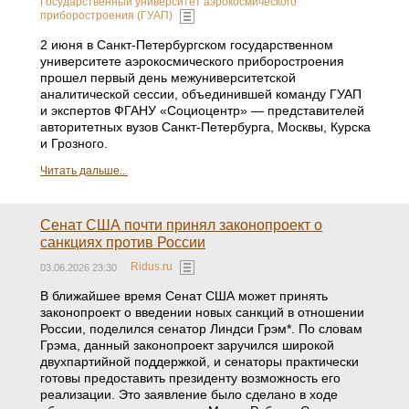
Государственный университет аэрокосмического
приборостроения (ГУАП)
2 июня в Санкт-Петербургском государственном
университете аэрокосмического приборостроения
прошел первый день межуниверситетской
аналитической сессии, объединившей команду ГУАП
и экспертов ФГАНУ «Социоцентр» — представителей
авторитетных вузов Санкт-Петербурга, Москвы, Курска
и Грозного.
Читать дальше...
Сенат США почти принял законопроект о
санкциях против России
Ridus.ru
03.06.2026 23:30
В ближайшее время Сенат США может принять
законопроект о введении новых санкций в отношении
России, поделился сенатор Линдси Грэм*. По словам
Грэма, данный законопроект заручился широкой
двухпартийной поддержкой, и сенаторы практически
готовы предоставить президенту возможность его
реализации. Это заявление было сделано в ходе