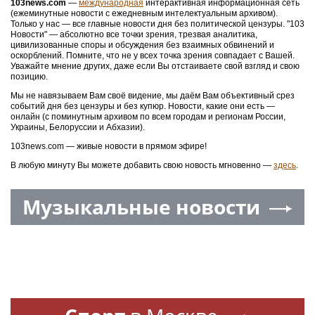
103news.com
—
международная
интерактивная информационная сеть
(ежеминутные новости с ежедневным интелектуальным архивом).
Только у нас — все главные новости дня без политической цензуры. "103
Новости" — абсолютно все точки зрения, трезвая аналитика,
цивилизованные споры и обсуждения без взаимных обвинений и
оскорблений. Помните, что не у всех точка зрения совпадает с Вашей.
Уважайте мнение других, даже если Вы отстаиваете свой взгляд и свою
позицию.
Мы не навязываем Вам своё видение, мы даём Вам объективный срез
событий дня без цензуры и без купюр. Новости, какие они есть —
онлайн (с поминутным архивом по всем городам и регионам России,
Украины, Белоруссии и Абхазии).
103news.com — живые новости в прямом эфире!
В любую минуту Вы можете добавить свою новость мгновенно —
здесь
.
Музыкальные новости