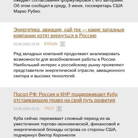
ожидает согласования формулировок с его авторами.
Об этом сообщил в среду, 3 июня, госсекретарь США
Марко Рубио.
Энергетика, авиация, хай-тек — какие западные
компании хотят вернуться в Россию
EADaily
03.06.2026 23:34
Ряд западных компаний продолжает анализировать
возможности для возобновления работы в России.
Наибольший интерес к российскому рынку проявляют
представители энергетической отрасли, авиационного
сектора и высоких технологий.
Посол РФ: Россия и КНР поддерживают Кубу,
отстаивающую право на свой путь развития
ТАСС
03.06.2026 23:31
Куба сейчас переживает сложный период из-за
ужесточения торгово-экономической, финансовой и
энергетической блокады острова со стороны США,
подчеркнул Виктор Коронелли