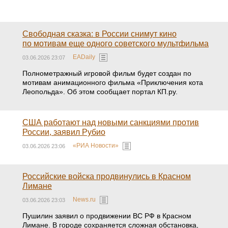
Свободная сказка: в России снимут кино
по мотивам еще одного советского мультфильма
EADaily
03.06.2026 23:07
Полнометражный игровой фильм будет создан по
мотивам анимационного фильма «Приключения кота
Леопольда». Об этом сообщает портал КП.ру.
США работают над новыми санкциями против
России, заявил Рубио
«РИА Новости»
03.06.2026 23:06
Российские войска продвинулись в Красном
Лимане
News.ru
03.06.2026 23:03
Пушилин заявил о продвижении ВС РФ в Красном
Лимане. В городе сохраняется сложная обстановка,