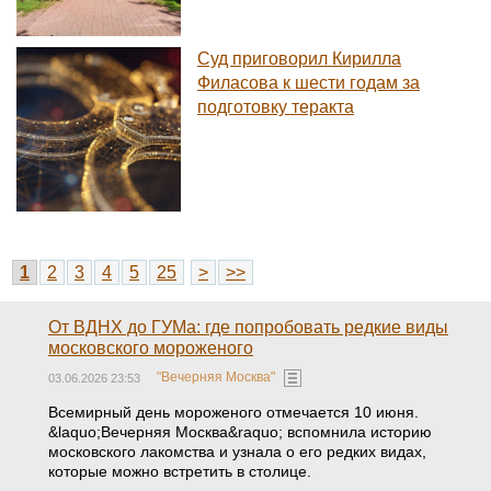
Суд приговорил Кирилла
Филасова к шести годам за
подготовку теракта
1
2
3
4
5
25
>
>>
От ВДНХ до ГУМа: где попробовать редкие виды
московского мороженого
"Вечерняя Москва"
03.06.2026 23:53
Всемирный день мороженого отмечается 10 июня.
&laquo;Вечерняя Москва&raquo; вспомнила историю
московского лакомства и узнала о его редких видах,
которые можно встретить в столице.