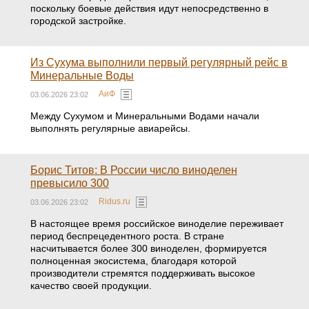
поскольку боевые действия идут непосредственно в
городской застройке.
Из Сухума выполнили первый регулярный рейс в
Минеральные Воды
АиФ
03.06.2026 23:02
Между Сухумом и Минеральными Водами начали
выполнять регулярные авиарейсы.
Борис Титов: В России число виноделен
превысило 300
Ridus.ru
03.06.2026 23:02
В настоящее время российское виноделие переживает
период беспрецедентного роста. В стране
насчитывается более 300 виноделен, формируется
полноценная экосистема, благодаря которой
производители стремятся поддерживать высокое
качество своей продукции.