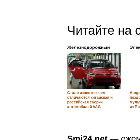
Читайте на 
Железнодорожный
Элек
Стало известно, чем
Андр
отличаются китайская и
позд
российская сборки
муль
автомобилей VAG
из П
Smi24.net
— ежеми