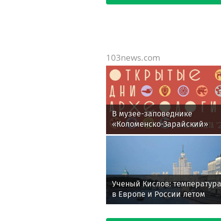
103news.com
В музее-заповеднике
«Коломенско-Зарайский»
пройдут «Открытые дни
археологии»
Ученый Кислов: температур
в Европе и России летом
сложилась необычным
образом