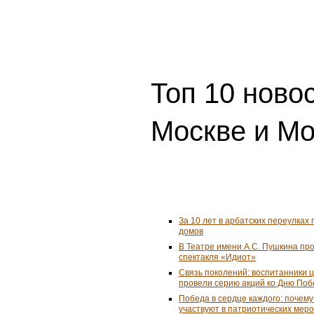
Топ 10 ново
Москве и Мо
За 10 лет в арбатских переулках 
домов
В Театре имени А.С. Пушкина пр
спектакля «Идиот»
Связь поколений: воспитанники 
провели серию акций ко Дню По
Победа в сердце каждого: почем
участвуют в патриотических мер