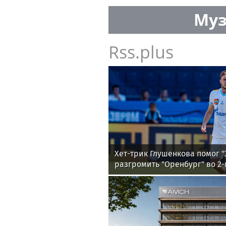
Муз
Rss.plus
Хет-трик Глушенкова помог "
разгромить "Оренбург" во 2-