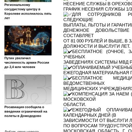
НЕСЕНИЕ СЛУЖБЫ В ОРЕХОВ
Региональному
ГРАФИК НЕСЕНИЯ СЛУЖБЫ 1/3
сосудистому центру в
️ДЛЯ СОТРУДНИКОВ Р
Королеве исполнилось пять
лет
СЛЕДУЮЩИЕ
ВЫПЛАТЫ, ЛЬГОТЫ И ГАРАНТИ
ДЕНЕЖНОЕ ДОВОЛЬСТВИ
СОСТАВЛЯЕТ
ОТ 81 000 РУБЛЕЙ И ВЫШЕ, 
ДОЛЖНОСТИ И ВЫСЛУГИ ЛЕТ.
БЕСПЛАТНОЕ (ОЧНОЕ, 
УЧЕБНЫХ
Путин увеличил
ЗАВЕДЕНИЯХ СИСТЕМЫ МВД Р
численность армии России
ОПЛАЧИВАЕМЫЙ УЧЕБНЫЙ
до 2,4 млн человек
ЕЖЕГОДНАЯ МАТЕРИАЛЬНАЯ 
БЕСПЛАТНОЕ МЕДИ
ВЕДОМСТВЕННЫХ
МЕДИЦИНСКИХ УЧРЕЖДЕНИЯХ
КОМПЕНСАЦИЯ ЗА НАЕМ 
МОСКОВСКОЙ
ОБЛАСТИ.
Росавиация сообщила о
ЕЖЕГОДНЫЙ ОПЛАЧИВ
введении ограничений на
КАЛЕНДАРНЫХ ДНЕЙ (В
полеты в Домодедово
ЗАВИСИМОСТИ ОТ ВЫСЛУГИ Л
ПО ВОПРОСАМ ТРУДОУСТРОЙ
МОСКОВСКАЯ ОБЛАСТЬ, Г. ОР
Добавь свою новость