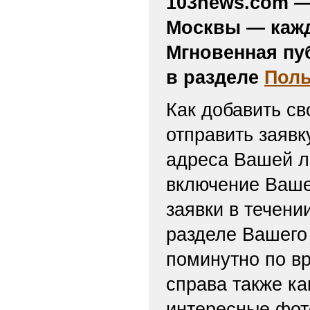
103news.com — 
Москвы — кажд
Мгновенная пу
в разделе
Поль
Как добавить св
отправить заяв
адреса Вашей л
включение Ваше
заявки в течени
разделе Вашего 
поминутно по вр
справа также ка
интересные фот