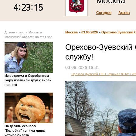
Москва
Сегодня
Архив
Москва
»
03.06.2026
»
Орехово-Зуевский О
Другие новости Москвы и
Московской области на этот час
Орехово-Зуевский
службу!
03.06.2026 16:31
Орехово-Зуевский ОВО - филиал ФГКУ «УВ
Из водоема в Серебряном
Бору извлекли труп с гирей
на ноге
На девять сеансов
"Колобка" купили лишь
четыре билета