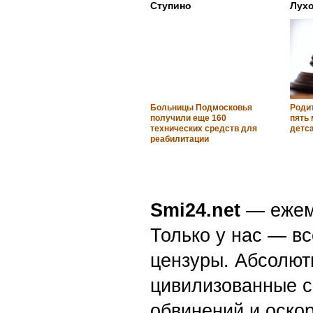
Ступино
Лух
Больницы Подмосковья
Роди
получили еще 160
пять 
технических средств для
детса
реабилитации
Smi24.net
— ежеми
Только у нас — вс
цензуры. Абсолютн
цивилизованные с
обвинений и оскор