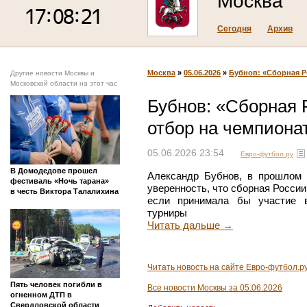
Москва
Сегодня
Архив
Москва
»
05.06.2026
»
Бубнов: «Сборная Р
Другие новости Москвы и
Московской области на этот час
Бубнов: «Сборная 
отбор на чемпиона
05.06.2026 23:54
Евро-футбол.ру
В Домодедове прошел
Александр Бубнов, в прошлом
фестиваль «Ночь тарана»
уверенность, что сборная России
в честь Виктора Талалихина
если принимала бы участие 
турниры
Читать дальше →
Читать новость на сайте Евро-футбол.р
Пять человек погибли в
Все новости Москвы за 05.06.2026
огненном ДТП в
Свердловской области