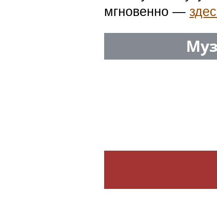
мгновенно —
здес
Муз