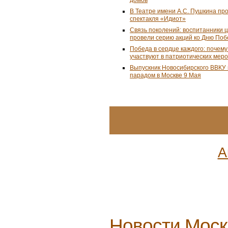
В Театре имени А.С. Пушкина пр
спектакля «Идиот»
Связь поколений: воспитанники 
провели серию акций ко Дню По
Победа в сердце каждого: почем
участвуют в патриотических мер
Выпускник Новосибирского ВВКУ
парадом в Москве 9 Мая
А
Новости
Мос