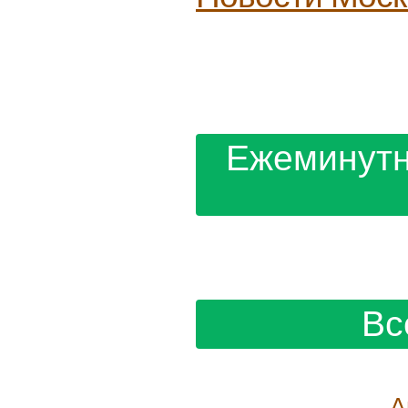
Ежеминутн
Вс
А