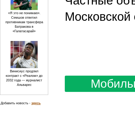
Частные объ
Московской 
«Я это не понимаю».
Семшов ответил
противникам трансфера
Батракова в
«Галатасарай»
Винисиус продлил
контракт с «Реалом» до
Мобиль
2032 года — журналист
Альварес
Добавить новость -
здесь