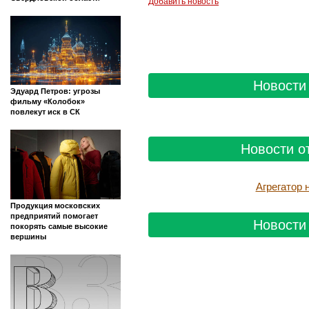
Добавить новость
Новости 
Эдуард Петров: угрозы
фильму «Колобок»
повлекут иск в СК
Новости о
Агрегатор
Продукция московских
предприятий помогает
Новости 
покорять самые высокие
вершины