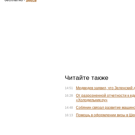
Читайте также
Медведев заявил, что Зеленский 
14:51
От разрозненной отчетности к ед
16:28
«Холодильник.ру»
Собянин связал развитие машино
14:48
Помощь в оформлении визы в Ше
16:13