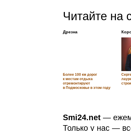
Читайте на 
Дрезна
Кор
Более 100 км дорог
Серг
к местам отдыха
лаур
отремонтируют
стро
в Подмосковье в этом году
Smi24.net
— ежеми
Только у нас — вс