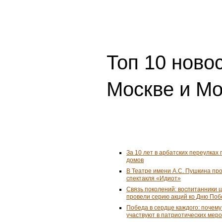
Топ 10 ново
Москве и Мо
За 10 лет в арбатских переулках 
домов
В Театре имени А.С. Пушкина пр
спектакля «Идиот»
Связь поколений: воспитанники 
провели серию акций ко Дню По
Победа в сердце каждого: почем
участвуют в патриотических мер