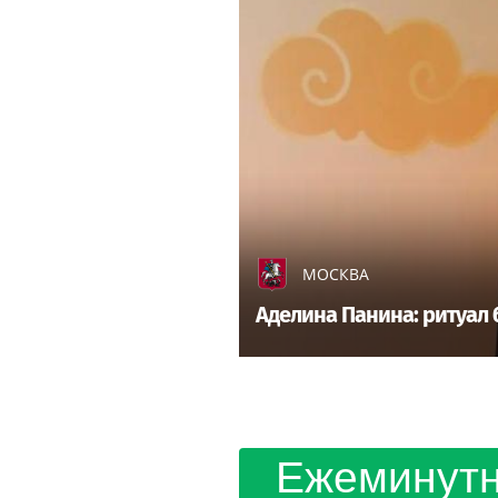
МОСКВА
Аделина Панина: ритуал 
Ежеминутн