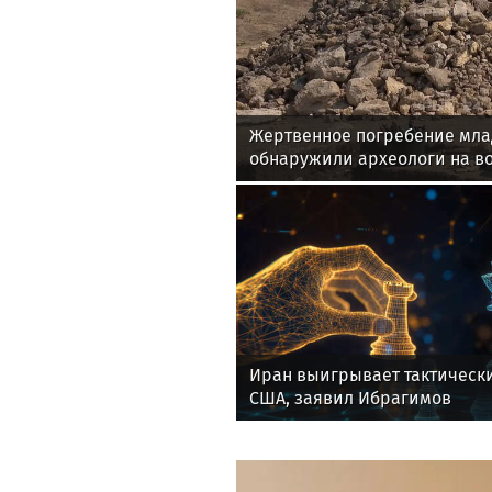
Жертвенное погребение мла
обнаружили археологи на в
Учёные обнаружили останки
алтарным столом, вмурован
северной стены храма Зевса 
Захоронение, предположител
Иран выигрывает тактически
США, заявил Ибрагимов