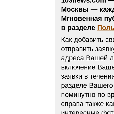
103news.com — 
Москвы — кажд
Мгновенная пу
в разделе
Поль
Как добавить св
отправить заяв
адреса Вашей л
включение Ваше
заявки в течени
разделе Вашего 
поминутно по вр
справа также ка
интересные фот