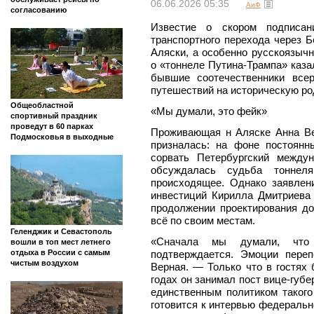
06.06.2026 05:35
АиФ
согласованию
Известие о скором подписан
транспортного перехода через 
Аляски, а особенно русскоязыч
о «тоннеле Путина-Трампа» каза
бывшие соотечественники все
путешествий на историческую ро
Общеобластной
«Мы думали, это фейк»
спортивный праздник
проведут в 60 парках
Проживающая н Аляске Анна Вер
Подмосковья в выходные
призналась: на фоне постоян
сорвать Петербургский между
обсуждалась судьба тоннеля
происходящее. Однако заявлен
инвестиций Кирилла Дмитриева 
продолжении проектирования до
всё по своим местам.
Геленджик и Севастополь
«Сначала мы думали, что
вошли в топ мест летнего
подтверждается. Эмоции пере
отдыха в России с самым
чистым воздухом
Верная. — Только что в гостя
годах он занимал пост вице-губе
единственным политиком такого
готовится к интервью федеральн