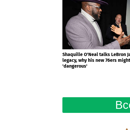
Shaquille O'Neal talks LeBron 
legacy, why his new 76ers migh
'dangerous'
Вс