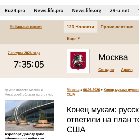
Ru24.pro
News‑life.pro
News‑life.org
29ru.net
123 Новости
Происшествия
Мобильная версия
Еще
7 августа 2026 года
Москва
Сегодня
Архив
Москва
»
06.06.2026
»
Конец мукам: русски
Другие новости Москвы и
США
Московской области на этот час
Конец мукам: русск
ответили на план 
США
Аэропорт Домодедово
обслуживает рейсы по