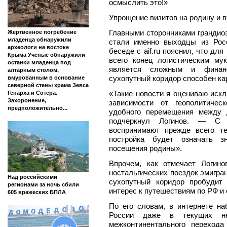
осмыслить это!»
Упрощение визитов на родину и 
Главными сторонниками грандиоз
Жертвенное погребение
младенца обнаружили
стали именно выходцы из Рос
археологи на востоке
беседе с aif.ru пояснил, что дл
Крыма Учёные обнаружили
всего конец логистическим му
останки младенца под
является сложным и финанс
алтарным столом,
сухопутный коридор способен ка
вмурованным в основание
северной стены храма Зевса
«Такие новости я оцениваю искл
Генарха и Сотера.
Захоронение,
зависимости от геополитичес
предположительно...
удобного перемещения между
подчеркнул Логинов. — С 
воспринимают прежде всего те
постройка будет означать з
посещения родины».
Впрочем, как отмечает Логино
ностальгических поездок эмигра
Над российскими
сухопутный коридор пробудит
регионами за ночь сбили
интерес к путешествиям по РФ и
605 вражеских БПЛА
По его словам, в интернете н
России даже в текущих не
межконтинентального переход