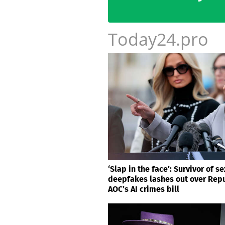
Today24.pro
‘Slap in the face’: Survivor of se
deepfakes lashes out over Repu
AOC’s AI crimes bill