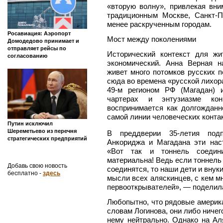
«вторую волну», привлекая вни
традиционным Москве, Санкт-П
менее раскрученным городам.
Росавиация: Аэропорт
Мост между поколениями
Домодедово принимает и
отправляет рейсы по
Исторический контекст для ж
согласованию
экономический. Анна Верная н
живет много потомков русских п
сюда во времена «русской лихора
49-м регионом РФ (Магадан)
чартерах и энтузиазме кон
воспринимается как долгожданн
самой линии человеческих контак
Путин исключил
Шереметьево из перечня
В преддверии 35-летия подп
стратегических предприятий
Анкориджа и Магадана эти нас
«Вот так и тоннель соедин
материальна! Ведь если тоннель
Добавь свою новость
соединятся, то наши дети и внук
бесплатно -
здесь
мысли всех аляскинцев, с кем м
первооткрывателей», — поделил
Любопытно, что рядовые америка
словам Логинова, они либо ничего
нему нейтрально. Однако на Ал