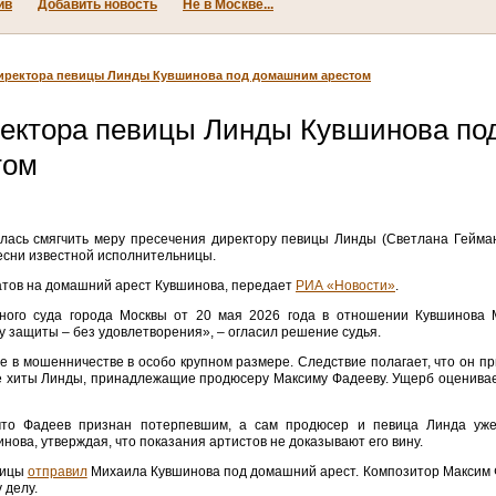
ив
Добавить новость
Не в Москве...
директора певицы Линды Кувшинова под домашним арестом
ректора певицы Линды Кувшинова по
том
лась смягчить меру пресечения директору певицы Линды (Светлана Гейман
есни известной исполнительницы.
атов на домашний арест Кувшинова, передает
РИА «Новости»
.
нного суда города Москвы от 20 мая 2026 года в отношении Кувшинова 
 защиты – без удовлетворения», – огласил решение судья.
 в мошенничестве в особо крупном размере. Следствие полагает, что он пр
 хиты Линды, принадлежащие продюсеру Максиму Фадееву. Ущерб оценивает
 что Фадеев признан потерпевшим, а сам продюсер и певица Линда уж
нова, утверждая, что показания артистов не доказывают его вину.
лицы
отправил
Михаила Кувшинова под домашний арест. Композитор Максим
 делу.