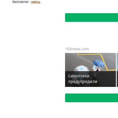
бесплатно -
здесь
103news.com
Синоптики
предупредили
москвичей о жаркой
погоде и дождях с
грозой 6 августа