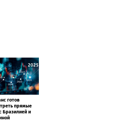
нс готов
треть прямые
с Бразилией и
иной