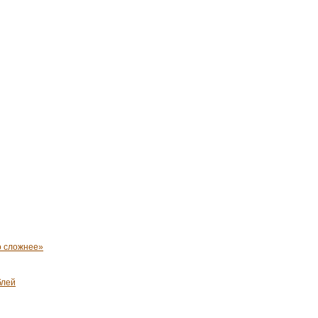
о сложнее»
блей