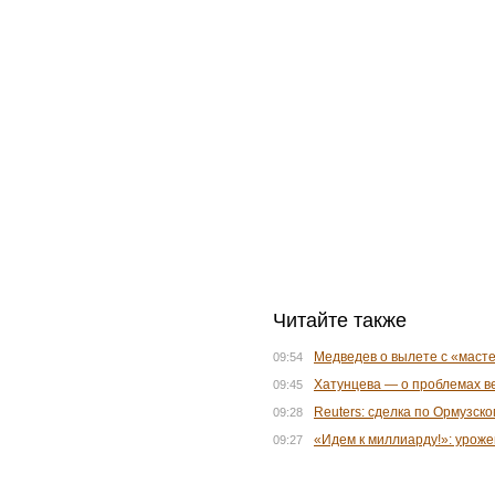
Читайте также
Медведев о вылете с «масте
09:54
Хатунцева — о проблемах в
09:45
Reuters: сделка по Ормузск
09:28
«Идем к миллиарду!»: уроже
09:27