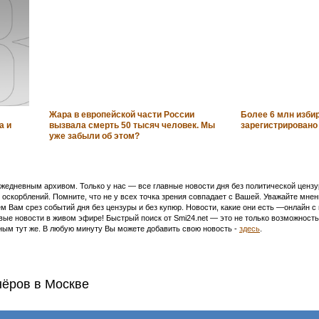
Жара в европейской части России
Более 6 млн изби
а и
вызвала смерть 50 тысяч человек. Мы
зарегистрировано
уже забыли об этом?
едневным архивом. Только у нас — все главные новости дня без политической цензур
оскорблений. Помните, что не у всех точка зрения совпадает с Вашей. Уважайте мнен
м Вам срез событий дня без цензуры и без купюр. Новости, какие они есть —онлайн 
ивые новости в живом эфире! Быстрый поиск от Smi24.net — это не только возможнос
ым тут же. В любую минуту Вы можете добавить свою новость -
здесь
.
нёров в Москве