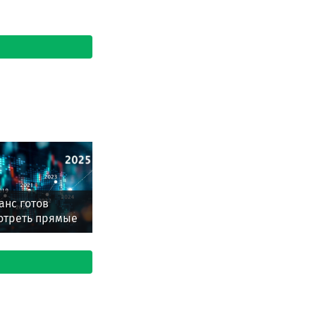
анс готов
отреть прямые
 с Бразилией и
тиной