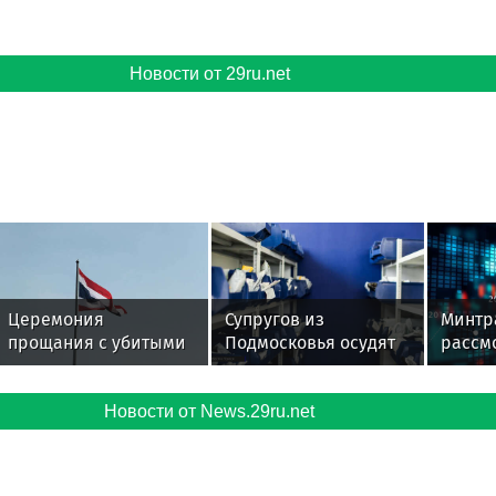
Новости от 29ru.net
Церемония
Супругов из
Минтр
прощания с убитыми
Подмосковья осудят
рассм
россиянами проходит
за посылку с
рейсы
в Таиланде
сюрпризом в Томск
Арген
Новости от News.29ru.net