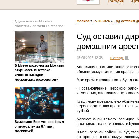
Сегодня
Арх
Москва
»
15.06.2026
»
Суд оставил 
Другие новости Москвы и
Московской области на этот час
Суд оставил ди
домашним арес
15.06.2026 12:38
«Взгляд»
В Музее археологии Москвы
Апелляционная инстанция отказа
открылась выставка
обвиняемому в хищении прав на п
«Новые находки
московских археологов»
Мосгорсуд отклонил жалобу адвок
«Постановление Тверского райо
изменения, апелляционную жалобу
Кувшинову предъявлено обвинение
переоформлению прав на главные
рублей.
Адвокат обвиняемого сообщил,
Владимир Ефимов сообщил
настаивает на невиновности Кувши
о переселении 6,4 тыс.
москвичей
В мае Тверской районный суд сто
потерпевшего по этому уголовному