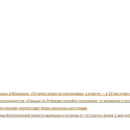
рса» в Монреале: «Отлично играл на тренировках, а в матче — в 10 раз хуже»
елосипедистов: «Раньше по Рублевке спокойно проезжали, со временем стал
ому проливу предоставит Ирану контроль над судами
нка Волгоградской области выиграла в лотерею от «Столото» более 1 млн ру