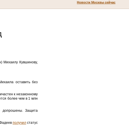
Новости Москвы сейчас
д
) Михаилу Кувшинову,
Михаила оставить без
ичастен к незаконному
ся более чем в 1 млн
е допрошены. Защита
 Фадеев
получил
статус