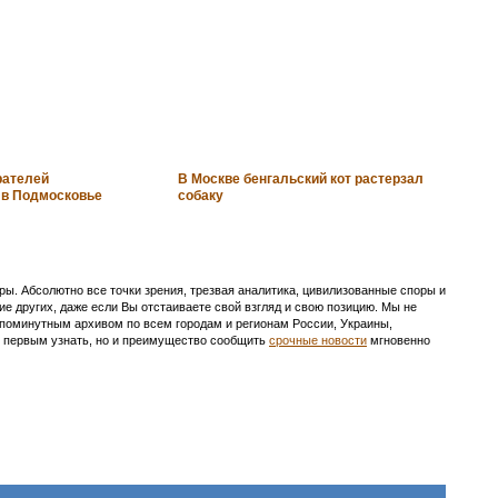
рателей
В Москве бенгальский кот растерзал
 в Подмосковье
собаку
ы. Абсолютно все точки зрения, трезвая аналитика, цивилизованные споры и
ие других, даже если Вы отстаиваете свой взгляд и свою позицию. Мы не
с поминутным архивом по всем городам и регионам России, Украины,
ть первым узнать, но и преимущество сообщить
срочные новости
мгновенно