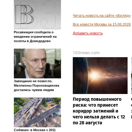
Читать новость на сайте «Взгляд»
Все новости Москвы за 15.06.2026
Росавиация сообщила о
Добавить новость
введении ограничений на
полеты в Домодедово
103news.com
Завещание не помогло.
Миллионы Пороховщикова
достались чужим людям
Период повышенного
риска: что принесет
коридор затмений и
чего нельзя делать с 12
по 28 августа
Собянин: в Москве с 2011