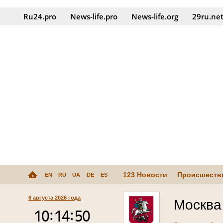
Ru24.pro
News‑life.pro
News‑life.org
29ru.ne
123 Новости
Происшеств
EN
RU
UA
DE
ES
6 августа 2026 года
Москва