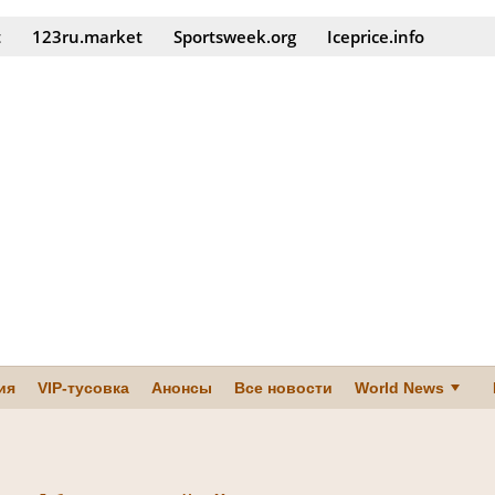
t
123ru.market
Sportsweek.org
Iceprice.info
ия
VIP-тусовка
Анонсы
Все новости
World News