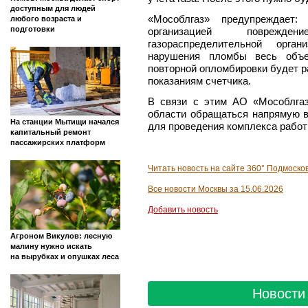
доступным для людей
«Мособлгаз» предупреждает:
любого возраста и
подготовки
организацией поврежде
газораспределительной орга
нарушения пломбы весь объе
повторной опломбировки будет р
показаниям счетчика.
В связи с этим АО «Мособлга
области обращаться напрямую в
На станции Мытищи начался
для проведения комплекса работ 
капитальный ремонт
пассажирских платформ
Читать новость на сайте 360° Подмоско
Все новости Москвы за 15.06.2026
Добавить новость
Агроном Викулов: лесную
малину нужно искать
на вырубках и опушках леса
Новости 