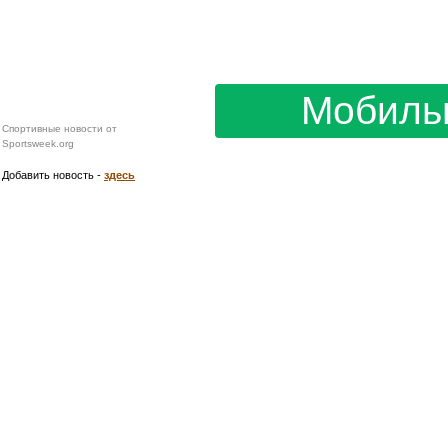
В Чехове пройдет
международный Кубок
Мобиль
губернатора Подмосковья
по гандболу
Добавить новость -
здесь