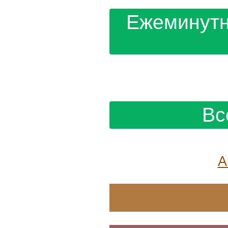
Ежеминутн
Вс
А