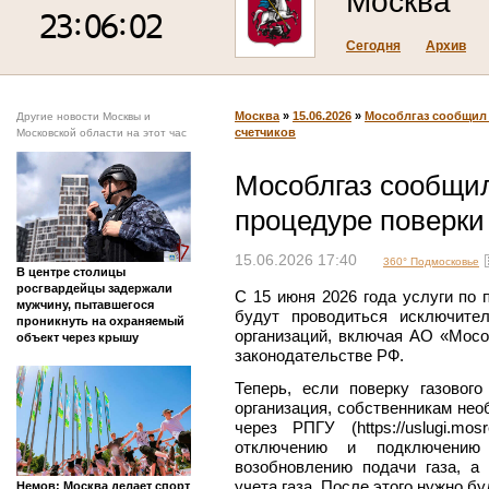
Москва
Сегодня
Архив
Москва
»
15.06.2026
»
Мособлгаз сообщил 
Другие новости Москвы и
счетчиков
Московской области на этот час
Мособлгаз сообщил
процедуре поверки
15.06.2026 17:40
360° Подмосковье
В центре столицы
росгвардейцы задержали
С 15 июня 2026 года услуги по 
мужчину, пытавшегося
будут проводиться исключите
проникнуть на охраняемый
организаций, включая АО «Мосо
объект через крышу
законодательстве РФ.
Теперь, если поверку газового
организация, собственникам нео
через РПГУ (https://uslugi.mos
отключению и подключению
возобновлению подачи газа, а
учета газа. После этого нужно б
Немов: Москва делает спорт