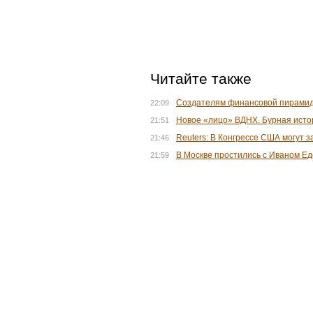
Читайте также
Создателям финансовой пирамиды
22:09
Новое «лицо» ВДНХ. Бурная исто
21:51
Reuters: В Конгрессе США могут 
21:46
В Москве простились с Иваном Е
21:59