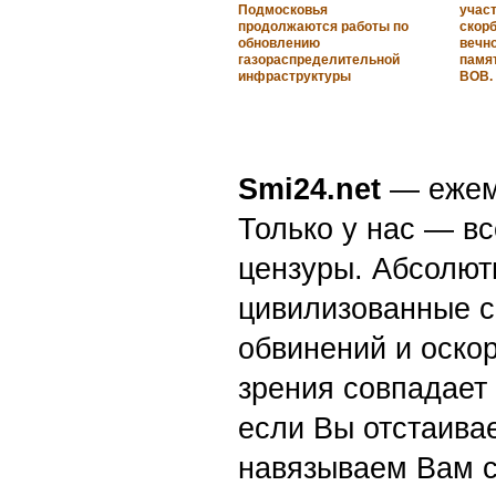
Подмосковья
участ
продолжаются работы по
скорб
обновлению
вечно
газораспределительной
памят
инфраструктуры
ВОВ.
Smi24.net
— ежеми
Только у нас — вс
цензуры. Абсолютн
цивилизованные с
обвинений и оскор
зрения совпадает
если Вы отстаивае
навязываем Вам с