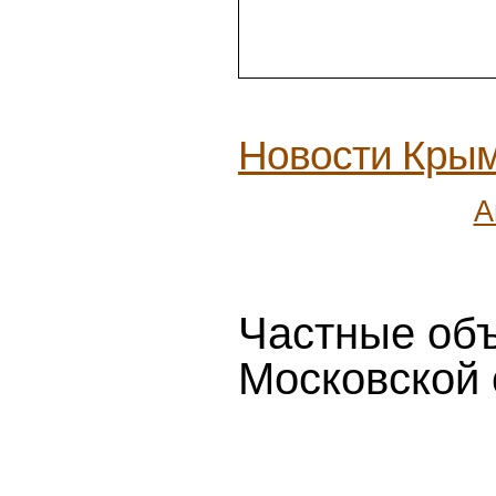
Sportsweek.org
Новости Кры
Раиса Симплисио
поделилась инсайдом о
трансфере Луиса Энрике
А
из «Зенита» во
«Фламенго»
Частные объ
Московской 
«Спасибо за всё,
Мирлинд!» «Рубин»
опубликовал прощальное
видео с Даку