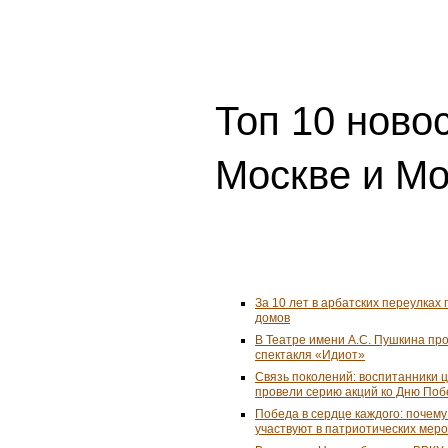
Топ 10 ново
Москве и Мо
За 10 лет в арбатских переулках 
домов
В Театре имени А.С. Пушкина пр
спектакля «Идиот»
Связь поколений: воспитанники 
провели серию акций ко Дню По
Победа в сердце каждого: почем
участвуют в патриотических мер