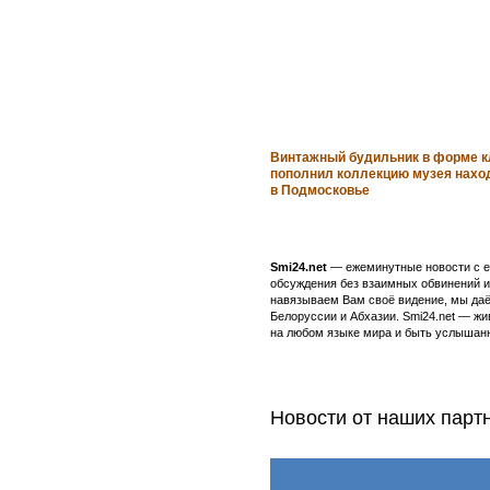
Винтажный будильник в форме 
пополнил коллекцию музея нахо
в Подмосковье
Smi24.net
— ежеминутные новости с еж
обсуждения без взаимных обвинений и 
навязываем Вам своё видение, мы даё
Белоруссии и Абхазии. Smi24.net — ж
на любом языке мира и быть услышанн
Новости от наших парт