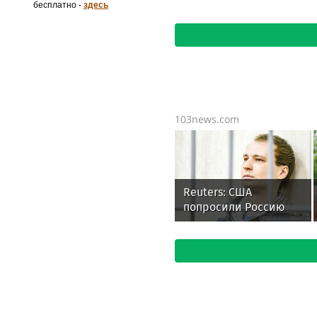
бесплатно -
здесь
103news.com
Reuters: США
попросили Россию
освободить
осужденного
американца Гилмана