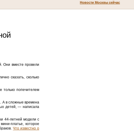
Новости Москвы сейчас
ной
й. Они вместе провели
чно сказать, сколько
е только попечителем
. А в сложные времена
ых детей, — написала
ки 44-летней модели с
мини-платье, которое
браков.
Что известно о