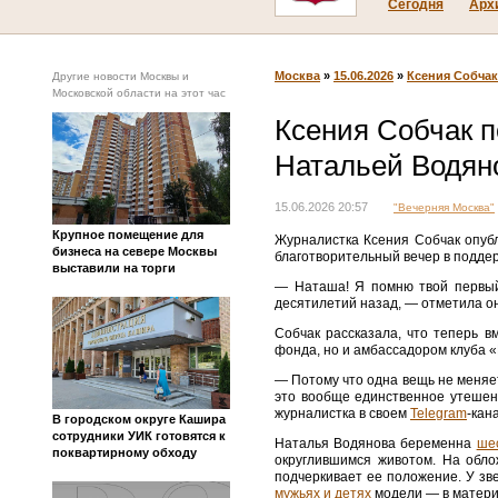
Сегодня
Арх
Москва
»
15.06.2026
»
Ксения Собчак
Другие новости Москвы и
Московской области на этот час
Ксения Собчак 
Натальей Водян
15.06.2026 20:57
"Вечерняя Москва"
Крупное помещение для
Журналистка Ксения Собчак опуб
бизнеса на севере Москвы
благотворительный вечер в подде
выставили на торги
— Наташа! Я помню твой первый
десятилетий назад, — отметила о
Собчак рассказала, что теперь 
фонда, но и амбассадором клуба «
— Потому что одна вещь не меняе
это вообще единственное утешен
журналистка в своем
Telegram
-кан
В городском округе Кашира
сотрудники УИК готовятся к
Наталья Водянова беременна
ше
поквартирному обходу
округлившимся животом. На обло
подчеркивает ее положение. У зв
мужьях и детях
модели — в матери