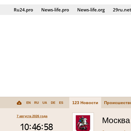
Ru24.pro
News‑life.pro
News‑life.org
29ru.ne
123 Новости
Происшеств
EN
RU
UA
DE
ES
7 августа 2026 года
Москва