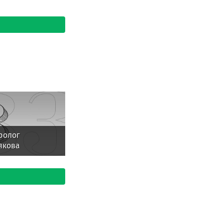
ролог
якова
ила о сильных
 и граде в
е