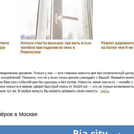
ключа
Хотела спасти малыша: как мать и сын
Ремонт дорожного
док
погибли при падении из окна в
на более чем 6 к
Раменском
едневным архивом. Только у нас — все главные новости дня без политической цензур
оскорблений. Помните, что не у всех точка зрения совпадает с Вашей. Уважайте мнен
м Вам срез событий дня без цензуры и без купюр. Новости, какие они есть —онлайн 
ивые новости в живом эфире! Быстрый поиск от Smi24.net — это не только возможнос
ым тут же. В любую минуту Вы можете добавить свою новость -
здесь
.
нёров в Москве
Ria.city