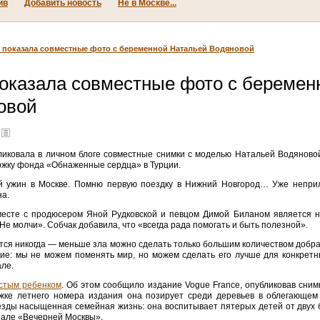
ив
Добавить новость
Не в Москве...
 показала совместные фото с беременной Натальей Водяновой
показала совместные фото с беремен
овой
ликовала в личном блоге совместные снимки с моделью Натальей Водяново
ржку фонда «Обнаженные сердца» в Турции.
 ужин в Москве. Помню первую поездку в Нижний Новгород… Уже неприли
на.
вместе с продюсером Яной Рудковской и певцом Димой Биланом является н
Не молчи». Собчак добавила, что «всегда рада помогать и быть полезной».
тся никогда — меньше зла можно сделать только большим количеством добра
ие: мы не можем поменять мир, но можем сделать его лучше для конкретн
але.
стым ребенком
. Об этом сообщило издание Vogue France, опубликовав сним
жке летнего номера издания она позирует среди деревьев в облегающем 
езды насыщенная семейная жизнь: она воспитывает пятерых детей от двух 
але «Вечерней Москвы».