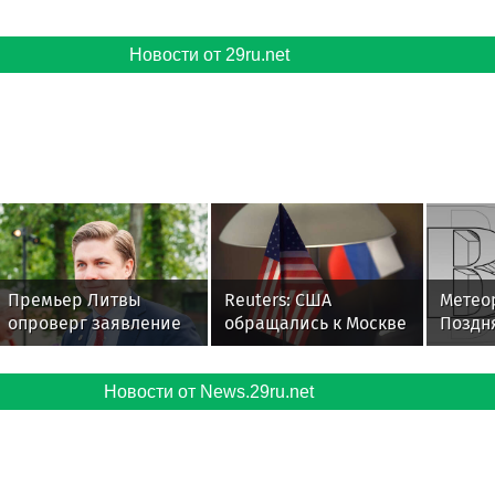
Новости от 29ru.net
Премьер Литвы
Reuters: США
Метео
опроверг заявление
обращались к Москве
Поздн
министра об угрозе
по делу осужденного
сообщ
со стороны РФ
американца Гилмана
дождях
Новости от News.29ru.net
Москв