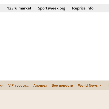
t
123ru.market
Sportsweek.org
Iceprice.info
ия
VIP-тусовка
Анонсы
Все новости
World News