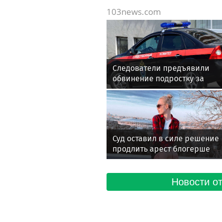
103news.com
Следователи предъявили
обвинение подростку за
поджог релейных шкафов в
Подмосковье
Суд оставил в силе решение
продлить арест блогерше
Диане Шурыгиной
Новости от