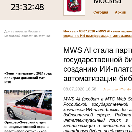
Москва
Сегодня
Архив
Москва
»
08.07.2026
»
MWS AI стала партн
Другие новости Москвы и
созданию ИИ-платформы для автоматиза
Московской области на этот час
MWS AI стала парт
государственной б
созданию ИИ-плат
«Зенит» впервые с 2024 года
автоматизации биб
проиграл домашний матч
РПЛ
08.07.2026 18:58
Агентство «iTrend»
MWS AI (входит в МТС Web Se
Российской государственной
комплекса ИИ-платформы для а
библиотечной сфере. Работа
интеллектуальный поиск в 
Орехово‑Зуевский отдел
каталогизации и аналитика т
вневедомственной охраны
платформа будет предложена в
ведёт набор сотрудников.