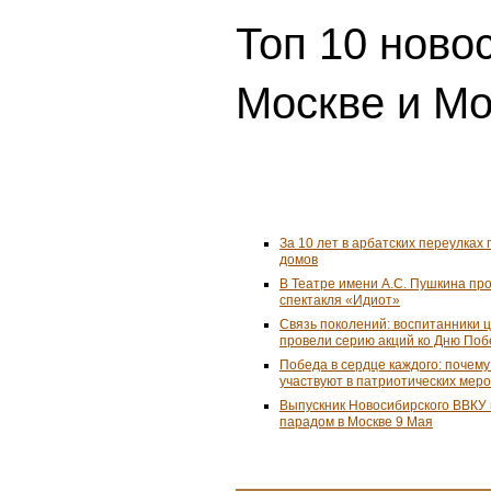
Топ 10 ново
Москве и Мо
За 10 лет в арбатских переулках 
домов
В Театре имени А.С. Пушкина пр
спектакля «Идиот»
Связь поколений: воспитанники 
провели серию акций ко Дню По
Победа в сердце каждого: почем
участвуют в патриотических мер
Выпускник Новосибирского ВВКУ
парадом в Москве 9 Мая