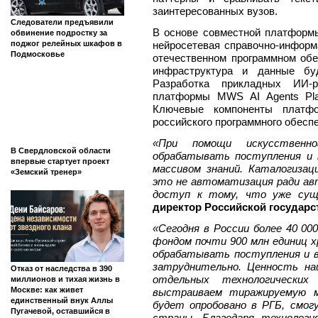
заинтересованных вузов.
Следователи предъявили
В основе совместной платфор
обвинение подростку за
поджог релейных шкафов в
нейросетевая справочно-информ
Подмосковье
отечественном программном об
инфраструктура и данные бу
Разработка прикладных ИИ-
платформы MWS AI Agents Pla
Ключевые компоненты платф
российского программного обесп
«При помощи искусственн
В Свердловской области
обрабатывать поступления и 
впервые стартует проект
массивом знаний. Каталогизац
«Земский тренер»
это не автоматизация ради ав
доступ к тому, что уже су
директор Российской государс
«Сегодня в России более 40 00
фондом почти 900 млн единиц х
обрабатывать поступления и в
затруднительно. Ценность на
Отказ от наследства в 390
отдельных технологическ
миллионов и тихая жизнь в
Москве: как живет
выстраиваем тиражируемую м
единственный внук Аллы
будет опробовано в РГБ, смог
Пугачевой, оставшийся в
страны. Благодаря технологи