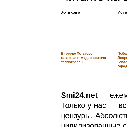
Хотьково
Ист
В городе Хотьково
Побе
завершают модернизацию
Всеро
теплотрассы
благо
горо
Smi24.net
— ежеми
Только у нас — вс
цензуры. Абсолютн
цивилизованные с