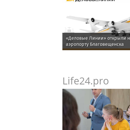
«Деловые Линии» открыли н
аэропорту Благовещенска
Life24.pro