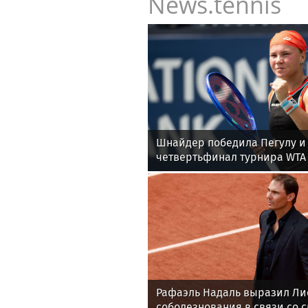
News.tennis
Шнайдер победила Пегулу и
четвертьфинал турнира WTA 
Рафаэль Надаль выразил Л
соболезнования в связи со 