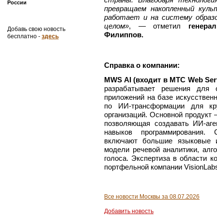
России
превращаем накопленный куль
работает и на систему образо
целом»
, — отметил
генер
Добавь свою новость
Филиппов.
бесплатно -
здесь
Справка о компании:
MWS AI (входит в МТС Web Ser
разрабатывает решения для с
приложений на базе искусственн
по ИИ-трансформации для кру
организаций. Основной продукт 
позволяющая создавать ИИ-аге
навыков программирования. 
включают большие языковые и
модели речевой аналитики, алг
голоса. Экспертиза в области к
портфельной компании VisionLab
Все новости Москвы за 08.07.2026
Добавить новость