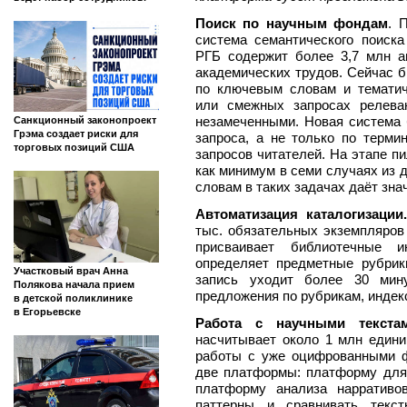
Поиск по научным фондам
. 
система семантического поиск
РГБ содержит более 3,7 млн а
академических трудов. Сейчас 
по ключевым словам и тематич
или смежных запросах релева
незамеченными. Новая система 
Санкционный законопроект
Грэма создает риски для
запроса, а не только по терми
торговых позиций США
запросов читателей. На этапе 
как минимум в семи случаях из
словам в таких задачах даёт зна
Автоматизация каталогизации.
тыс. обязательных экземпляров
присваивает библиотечные и
определяет предметные рубрик
Участковый врач Анна
запись уходит более 30 мин
Полякова начала прием
предложения по рубрикам, индек
в детской поликлинике
в Егорьевске
Работа с научными текстам
насчитывает около 1 млн едини
работы с уже оцифрованными 
две платформы: платформу для 
платформу анализа нарративо
паттерны и сравнивать текс