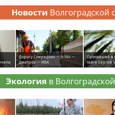
Новости
Волгоградской 
Дорогу Спиридово — А-104 —
Пропавший в 
учили
Дмитров — МБК
тайге Сергей 
реконструируют к 2029 году
тайную семью
дочь
Экология
в Волгоградской