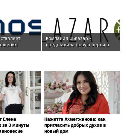
дставляет
Компания «Блазар»
решения
представила новую версию
системы контроля сетевого
ьная
доступа Blazar NAC 3.0
я
я инцидентов ИБ
г Елена
Кажетта Ахметжанова: как
 за 3 минуты
пригласить добрых духов в
равновесие
новый дом