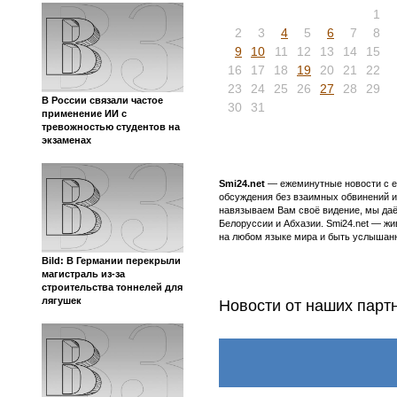
1
2
3
4
5
6
7
8
9
10
11
12
13
14
15
16
17
18
19
20
21
22
23
24
25
26
27
28
29
В России связали частое
30
31
применение ИИ с
тревожностью студентов на
экзаменах
Smi24.net
— ежеминутные новости с еж
обсуждения без взаимных обвинений и 
навязываем Вам своё видение, мы даё
Белоруссии и Абхазии. Smi24.net — ж
на любом языке мира и быть услышанн
Bild: В Германии перекрыли
магистраль из-за
строительства тоннелей для
лягушек
Новости от наших парт