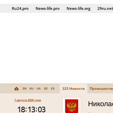
Ru24.pro
News‑life.pro
News‑life.org
29ru.ne
123 Новости
Происшеств
EN
RU
UA
DE
ES
7 августа 2026 года
Никола