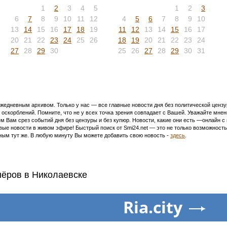
1
2
3
4
5
1
2
3
6
7
8
9
10
11
12
4
5
6
7
8
9
10
13
14
15
16
17
18
19
11
12
13
14
15
16
17
20
21
22
23
24
25
26
18
19
20
21
22
23
24
27
28
29
30
25
26
27
28
29
30
31
едневным архивом. Только у нас — все главные новости дня без политической цензур
оскорблений. Помните, что не у всех точка зрения совпадает с Вашей. Уважайте мнен
м Вам срез событий дня без цензуры и без купюр. Новости, какие они есть —онлайн 
ивые новости в живом эфире! Быстрый поиск от Smi24.net — это не только возможнос
ым тут же. В любую минуту Вы можете добавить свою новость -
здесь
.
нёров в Николаевске
Ria.city