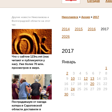
Сегодня
Арх
Николаевск
»
Архив
»
2017
Другие новости Николаевска и
Волгоградской области на этот
час
2014
2015
2016
2017
2026
2017
Что с сайтом 123ru.net (нас
читают и публикуются у
Январь
нас). Уже более 70 млн.
1
просмотров в мире.
2
3
4
5
6
7
8
9
10
11
12
13
14
15
16
17
18
19
20
21
22
23
24
25
26
27
28
29
30
31
Пострадавшую от наезда
катера в Саратовской
области доставили в