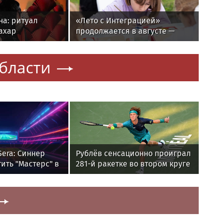
а: ритуал
«Лето с Интеграцией»
сахар
продолжается в августе —
заключительный месяц
программы
бласти
 Sera: Синнер
Рублёв сенсационно проиграл
ить "Мастерс" в
281-й ракетке во втором круге
«Мастерса» в Монреале