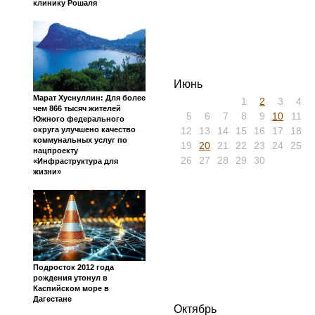
клинику Рошаля
Июнь
Марат Хуснуллин: Для более
1
2
3
4
чем 866 тысяч жителей
5
6
7
8
9
10
11
Южного федерального
12
13
14
15
16
17
18
округа улучшено качество
коммунальных услуг по
19
20
21
22
23
24
25
нацпроекту
26
27
28
29
30
«Инфраструктура для
жизни»
Подросток 2012 года
рождения утонул в
Каспийском море в
Дагестане
Октябрь