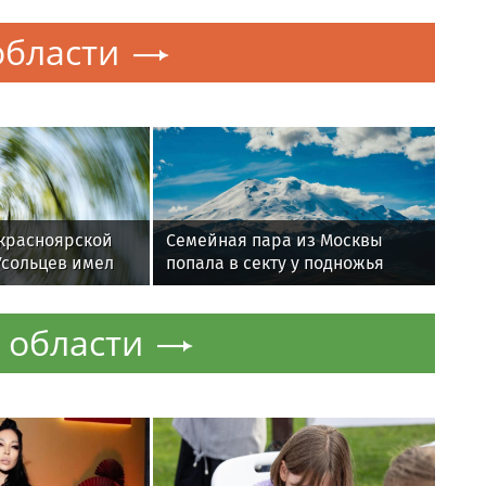
области
красноярской
Семейная пара из Москвы
Усольцев имел
попала в секту у подножья
 и внебрачную
Эльбруса
 области