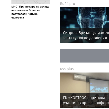
Ru24.pro
МЧС: При пожаре на складе
автомасел в Брянске
пострадали четыре
человека
Сипров: Британцы изме
тактику после давления
России
Rss.plus
ГК «КОРТРОС» приняла
участие в пресс‑конфер
о развитии строительно