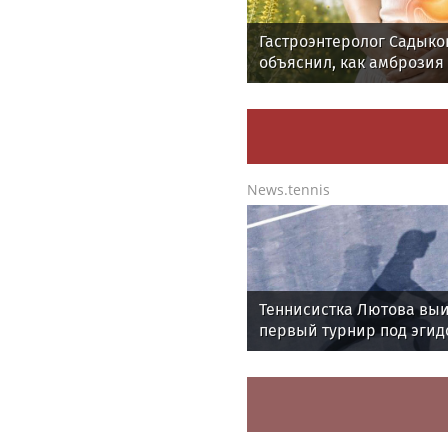
Гастроэнтеролог Садыко
объяснил, как амброзия
может влиять на ЖКТ
News.tennis
Теннисистка Лютова вы
первый турнир под эгид
WTA