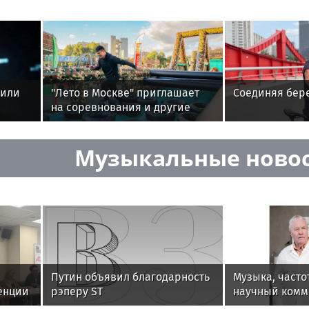
нили
"Лето в Москве" приглашает
Соединяя бер
на соревнования и другие
мероприятия, посвящённые
СВО
Музыкальные ново
Путин объявил благодарность
Музыка, часто
енции
рэперу ST
научный комм
й
Алексея Горш