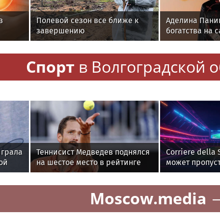
в
Полевой сезон все ближе к
Аделина Панин
завершению
богатства на 
Спорт
в Волгоградской о
играла
Теннисист Медведев поднялся
Corriere della
ой
на шестое место в рейтинге
может пропуст
ATP
Цинциннати
Moscow.media