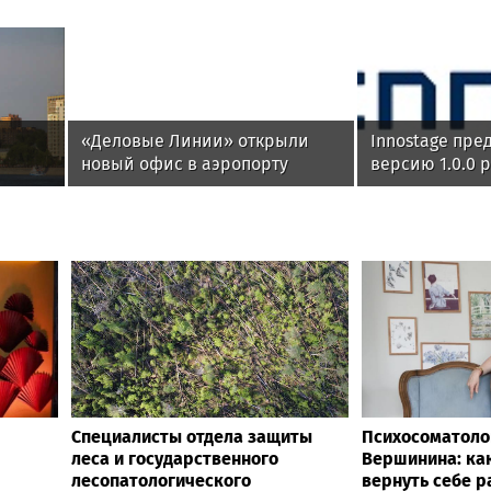
«Деловые Линии» открыли
Innostage пре
новый офис в аэропорту
версию 1.0.0 
Благовещенска
Innostage TDIR
Интеллектуал
автоматизаци
расследовани
Специалисты отдела защиты
Психосоматоло
леса и государственного
Вершинина: как
лесопатологического
вернуть себе 