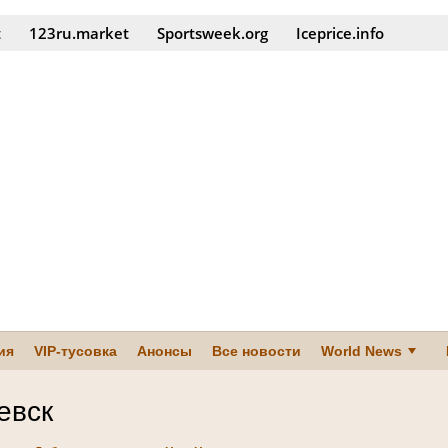
t
123ru.market
Sportsweek.org
Iceprice.info
ия
VIP-тусовка
Анонсы
Все новости
World News
евск