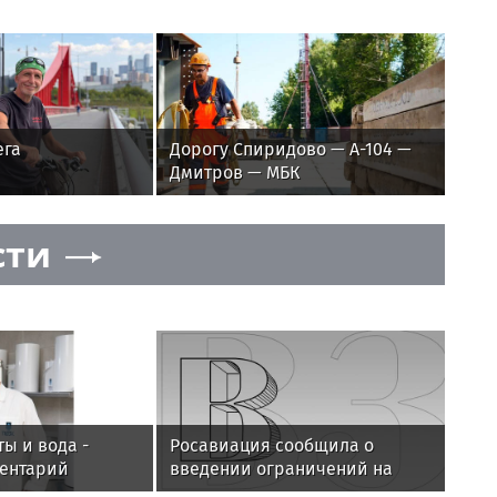
ега
Дорогу Спиридово — А-104 —
Дмитров — МБК
реконструируют к 2029 году
сти
ты и вода -
Росавиация сообщила о
ентарий
введении ограничений на
кова
полеты в Домодедово