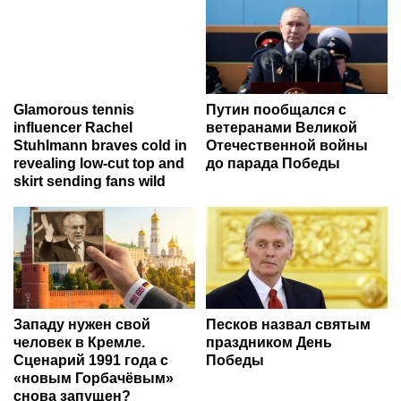
Glamorous tennis
Путин пообщался с
influencer Rachel
ветеранами Великой
Stuhlmann braves cold in
Отечественной войны
revealing low-cut top and
до парада Победы
skirt sending fans wild
Западу нужен свой
Песков назвал святым
человек в Кремле.
праздником День
Сценарий 1991 года с
Победы
«новым Горбачёвым»
снова запущен?