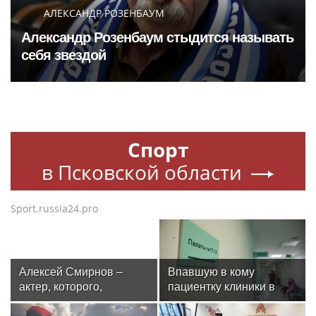
АЛЕКСАНДР РОЗЕНБАУМ
Александр Розенбаум стыдится называть
себя звездой
Спорт
в Псковской области
Sport.russia24.pro
Алексей Смирнов –
Впавшую в кому
актер, которого,
пациентку клиники в
надеюсь, еще не
Москве спасли, ей