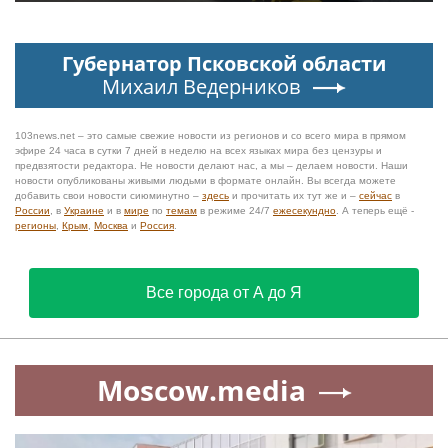
Губернатор Псковской области
Михаил Ведерников
103news.net – это самые свежие новости из регионов и со всего мира в прямом
эфире 24 часа в сутки 7 дней в неделю на всех языках мира без цензуры и
предвзятости редактора. Не новости делают нас, а мы – делаем новости. Наши
новости опубликованы живыми людьми в формате онлайн. Вы всегда можете
добавить свои новости сиюминутно –
здесь
и прочитать их тут же и –
сейчас
в
России
, в
Украине
и в
мире
по
темам
в режиме 24/7
ежесекундно
. А теперь ещё -
регионы
,
Крым
,
Москва
и
Россия
.
Все города от А до Я
Moscow.media