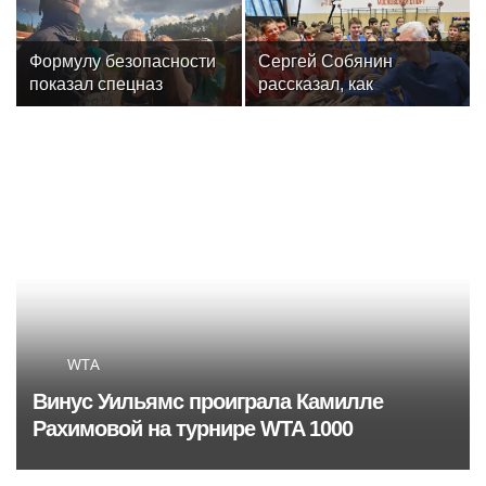
забыли
оказалась чемпионка
мира
Формулу безопасности
Сергей Собянин
показал спецназ
рассказал, как
Росгвардии юным
отреставрируют
динамовцам
знаменитый
Свердловской области
спортивный комплекс
столицы
WTA
Винус Уильямс проиграла Камилле
Рахимовой на турнире WTA 1000