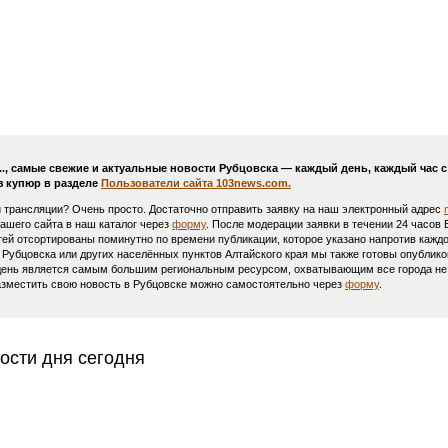
..., самые свежие и актуальные новости Рубцовска — каждый день, каждый час
з купюр в разделе
Пользователи сайта 103news.com.
и трансляции? Очень просто. Достаточно отправить заявку на наш электронный адрес
Вашего сайта в наш каталог через
форму
. После модерации заявки в течении 24 часов
тей отсортированы поминутно по времени публикации, которое указано напротив каждо
 Рубцовска или других населённых пунктов Алтайского края мы также готовы опублик
день является самым большим региональным ресурсом, охватывающим все города не т
азместить свою новость в Рубцовске можно самостоятельно через
форму
.
ости дня сегодня