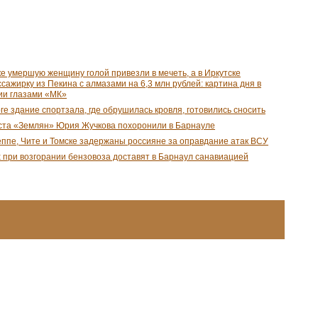
е умершую женщину голой привезли в мечеть, а в Иркутске
сажирку из Пекина с алмазами на 6,3 млн рублей: картина дня в
ии глазами «МК»
ге здание спортзала, где обрушилась кровля, готовились сносить
ста «Землян» Юрия Жучкова похоронили в Барнауле
еппе, Чите и Томске задержаны россияне за оправдание атак ВСУ
при возгорании бензовоза доставят в Барнаул санавиацией