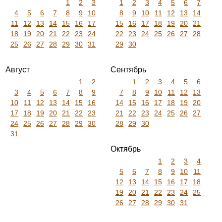
1
2
3
1
2
3
4
5
6
7
4
5
6
7
8
9
10
8
9
10
11
12
13
14
11
12
13
14
15
16
17
15
16
17
18
19
20
21
18
19
20
21
22
23
24
22
23
24
25
26
27
28
25
26
27
28
29
30
31
29
30
Август
Сентябрь
1
2
1
2
3
4
5
6
3
4
5
6
7
8
9
7
8
9
10
11
12
13
10
11
12
13
14
15
16
14
15
16
17
18
19
20
17
18
19
20
21
22
23
21
22
23
24
25
26
27
24
25
26
27
28
29
30
28
29
30
31
Октябрь
1
2
3
4
5
6
7
8
9
10
11
12
13
14
15
16
17
18
19
20
21
22
23
24
25
26
27
28
29
30
31