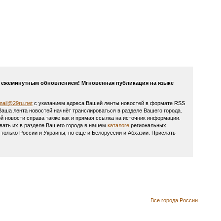
 с ежеминутным обновлением! Мгновенная публикация на языке
mail@29ru.net
с указанием адреса Вашей ленты новостей в формате RSS
 Ваша лента новостей начнёт транслироваться в разделе Вашего города.
й новости справа также как и прямая ссылка на источник информации.
овать их в разделе Вашего города в нашем
каталоге
региональных
олько России и Украины, но ещё и Белоруссии и Абхазии. Прислать
Все города России