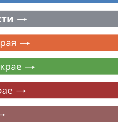
сти
края
 крае
рае