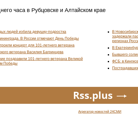
него часа в Рубцовске и Алтайском крае
дых людей избила девушку-подростка
В Новосибирск
задержали пас
лининграда. В России отмечают День Победы
регионах Росс
троили концерт для 101-летнего ветерана
В Екатеринбур
окого ветерана Василия Багринцева
Бывшего соли
кие поздравили 101-летнего ветерана Великой
ФСБ: в Кингис
ём Победы
Пострадавших 
Rss.plus
Агрегатор новостей 24СМИ