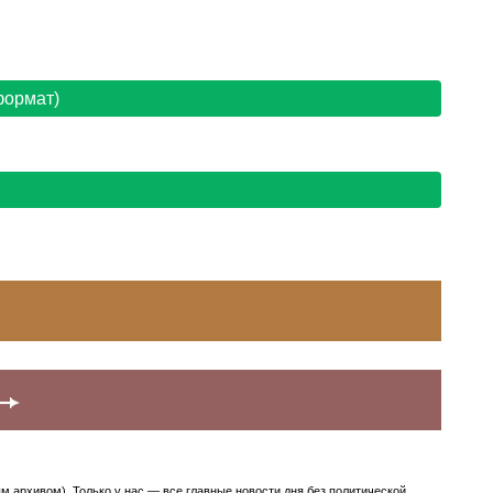
формат)
архивом). Только у нас — все главные новости дня без политической