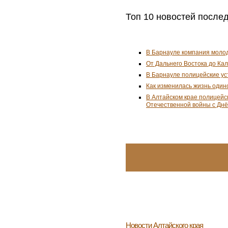
Топ 10 новостей послед
В Барнауле компания моло
От Дальнего Востока до Ка
В Барнауле полицейские ус
Как изменилась жизнь один
В Алтайском крае полицейс
Отечественной войны с Дн
Новости
Алтайского края