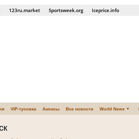
t
123ru.market
Sportsweek.org
Iceprice.info
ия
VIP-тусовка
Анонсы
Все новости
World News
ск