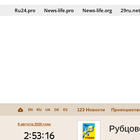
Ru24.pro
News‑life.pro
News‑life.org
29ru.ne
123 Новости
Происшеств
EN
RU
UA
DE
ES
8 августа 2026 года
Рубцов