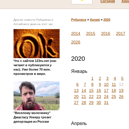
Сегодня
Арх
Рубцовск
»
Архив
»
2020
Другие новости Рубцовска и
Алтайского края на этот час
2014
2015
2016
2017
2026
2020
Что с сайтом 123ru.net (нас
читают и публикуются у
нас). Уже более 70 млн.
Январь
просмотров в мире.
1
2
3
4
5
6
7
8
9
10
11
12
13
14
15
16
17
18
19
20
21
22
23
24
25
26
27
28
29
30
31
"Веселому молочнику"
Джастасу Уокеру грозит
депортация из России
Апрель