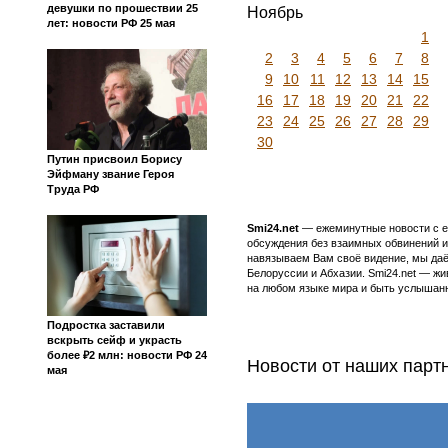
девушки по прошествии 25
Ноябрь
лет: новости РФ 25 мая
1
2
3
4
5
6
7
8
9
10
11
12
13
14
15
16
17
18
19
20
21
22
23
24
25
26
27
28
29
30
Путин присвоил Борису
Эйфману звание Героя
Труда РФ
Smi24.net
— ежеминутные новости с еж
обсуждения без взаимных обвинений и 
навязываем Вам своё видение, мы даё
Белоруссии и Абхазии. Smi24.net — ж
на любом языке мира и быть услышанн
Подростка заставили
вскрыть сейф и украсть
более ₽2 млн: новости РФ 24
Новости от наших парт
мая