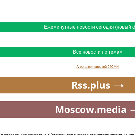
Ежеминутные новости сегодня (новый 
Все новости по темам
Агрегатор новостей 24СМИ
Rss.plus
Moscow.media
активная информационная сеть (ежеминутные новости с ежедневным интелектуальным 