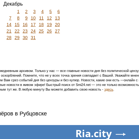
Декабрь
1
2
3
4
5
6
7
8
9
10
11
12
13
14
15
16
17
18
19
20
21
22
23
24
25
26
27
28
29
30
31
едневным архивом. Только у нас — все главные новости дня без политической цензур
оскорблений. Помните, что не у всех точка зрения совпадает с Вашей. Уважайте мнен
м Вам срез событий дня без цензуры и без купюр. Новости, какие они есть —онлайн 
ивые новости в живом эфире! Быстрый поиск от Smi24.net — это не только возможнос
ым тут же. В любую минуту Вы можете добавить свою новость -
здесь
.
нёров в Рубцовске
Ria.city