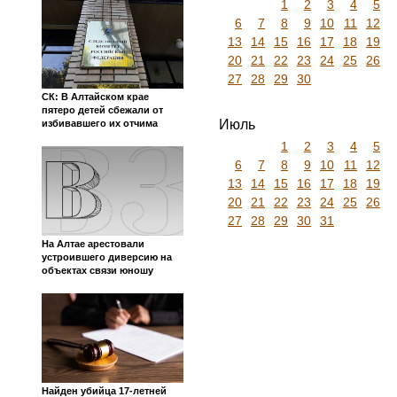
1
2
3
4
5
6
7
8
9
10
11
12
13
14
15
16
17
18
19
20
21
22
23
24
25
26
27
28
29
30
СК: В Алтайском крае
пятеро детей сбежали от
Июль
избивавшего их отчима
1
2
3
4
5
6
7
8
9
10
11
12
13
14
15
16
17
18
19
20
21
22
23
24
25
26
27
28
29
30
31
На Алтае арестовали
устроившего диверсию на
объектах связи юношу
Найден убийца 17-летней