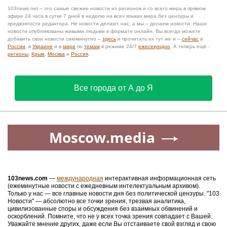
103news.net – это самые свежие новости из регионов и со всего мира в прямом
эфире 24 часа в сутки 7 дней в неделю на всех языках мира без цензуры и
предвзятости редактора. Не новости делают нас, а мы – делаем новости. Наши
новости опубликованы живыми людьми в формате онлайн. Вы всегда можете
добавить свои новости сиюминутно –
здесь
и прочитать их тут же и –
сейчас
в
России
, в
Украине
и в
мире
по
темам
в режиме 24/7
ежесекундно
. А теперь ещё -
регионы
,
Крым
,
Москва
и
Россия
.
Все города от А до Я
Moscow.media
103news.com
—
международная
интерактивная информационная сеть
(ежеминутные новости с ежедневным интелектуальным архивом).
Только у нас — все главные новости дня без политической цензуры. "103
Новости" — абсолютно все точки зрения, трезвая аналитика,
цивилизованные споры и обсуждения без взаимных обвинений и
оскорблений. Помните, что не у всех точка зрения совпадает с Вашей.
Уважайте мнение других, даже если Вы отстаиваете свой взгляд и свою