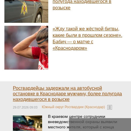
полугода находившегося в
розыске
«Жду такой же жёсткой битвы,
какие были в прошлом сезоне».
Бабич — о матче с
«Краснодаром»
Росгвардейцы задержали на автобусной
остановке в Краснодаре мужчину, более полугода
находившегося в розыске
Южный округ Росгвардии (Краснодар)
29.07.2026 09:03
В краевом центре сотрудники
вневедомственной охраны выявили
местного жителя, который с конца