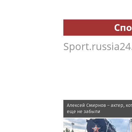
Спо
Sport.russia24
Алексей Смирнов – актер, ко
еще не забыли