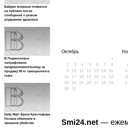
Байден впервые появился
на публике после
сообщений о резком
ухудшении здоровья
Октябрь
Но
1
В Подмосковье
оштрафовали
2
3
4
5
6
7
8
предпринимательницу за
9
10
11
12
13
14
15
1
продажу 90 кг санкционного
сыра
16
17
18
19
20
21
22
2
23
24
25
26
27
28
29
2
30
31
Daily Mail: Брата Кристофера
Нолана обвиняли в
Smi24.net
— ежеми
заказном убийстве