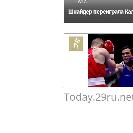
WTA
Шнайдер переиграла Кал
Today.29ru.ne