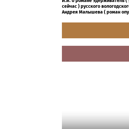
И.И. о романе Удерживатель 
сейчас ) русского вологодског
Андрея Малышева ( роман опубл