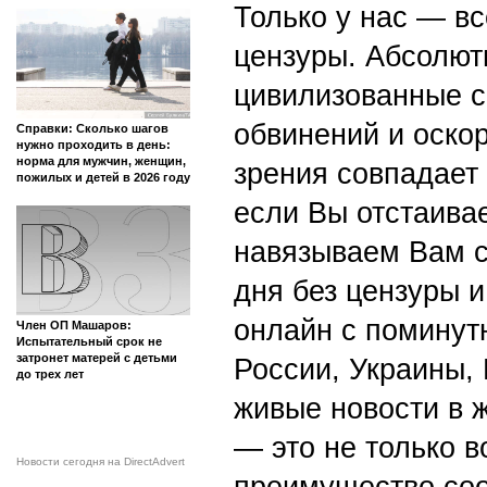
Только у нас — вс
цензуры. Абсолютн
цивилизованные с
обвинений и оскор
Справки: Сколько шагов
нужно проходить в день:
норма для мужчин, женщин,
зрения совпадает
пожилых и детей в 2026 году
если Вы отстаивае
навязываем Вам с
дня без цензуры и
онлайн с поминут
Член ОП Машаров:
Испытательный срок не
затронет матерей с детьми
России, Украины,
до трех лет
живые новости в 
— это не только в
Новости сегодня на DirectAdvert