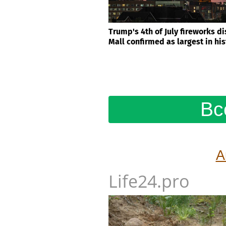
Trump's 4th of July fireworks d
Mall confirmed as largest in his
Вс
А
Life24.pro