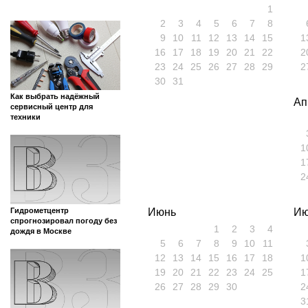
1
2
3
4
5
6
7
8
9
10
11
12
13
14
15
1
16
17
18
19
20
21
22
2
23
24
25
26
27
28
29
2
30
31
Как выбрать надёжный
Ап
сервисный центр для
техники
1
1
2
Гидрометцентр
Июнь
Ию
спрогнозировал погоду без
1
2
3
4
дождя в Москве
5
6
7
8
9
10
11
12
13
14
15
16
17
18
1
19
20
21
22
23
24
25
1
26
27
28
29
30
2
3