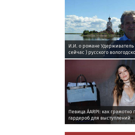
И.И. о романе Удерживател
сейчас ) русского вологодск
поэта Андрея Малышева ( р
в 2016 г. )
Певица ÁARPI: как грамотно 
гардероб для выступлений