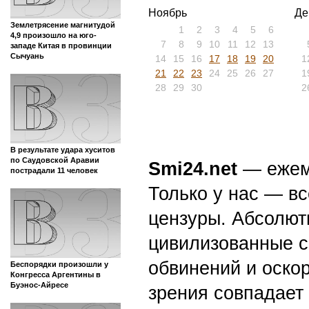
Ноябрь
Де
Землетрясение магнитудой
1
2
3
4
5
6
4,9 произошло на юго-
7
8
9
10
11
12
13
западе Китая в провинции
Сычуань
14
15
16
17
18
19
20
1
21
22
23
24
25
26
27
1
28
29
30
2
В результате удара хуситов
по Саудовской Аравии
Smi24.net
— ежеми
пострадали 11 человек
Только у нас — вс
цензуры. Абсолютн
цивилизованные с
обвинений и оскор
Беспорядки произошли у
Конгресса Аргентины в
Буэнос-Айресе
зрения совпадает