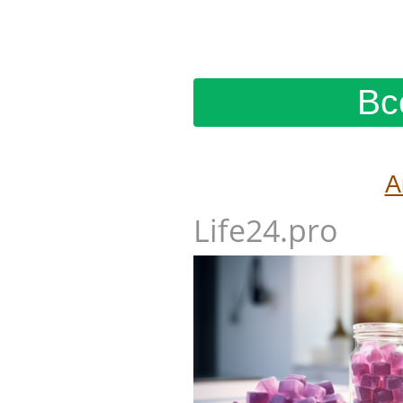
Вс
А
Life24.pro