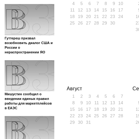
4
5
6
7
8
9
10
11
12
13
14
15
16
17
18
19
20
21
22
23
24
1
25
26
27
28
29
30
2
3
Гуттереш призвал
возобновить диалог США и
России о
нераспространении ЯО
Август
Се
Мишустин сообщил о
1
2
3
4
5
6
7
введении единых правил
8
9
10
11
12
13
14
работы для маркетплейсов
в ЕАЭС
15
16
17
18
19
20
21
1
22
23
24
25
26
27
28
1
29
30
31
2