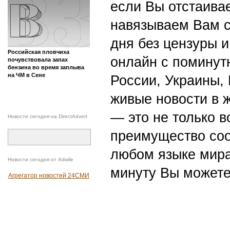
если Вы отстаивае
навязываем Вам с
дня без цензуры и
Российская пловчиха
онлайн с поминут
почувствовала запах
бензина во время заплыва
на ЧМ в Сене
России, Украины,
живые новости в 
— это не только в
Новости сегодня на DirectAdvert
преимущество со
любом языке мира
Новости сегодня от Adwile
минуту Вы можете
Агрегатор новостей 24СМИ