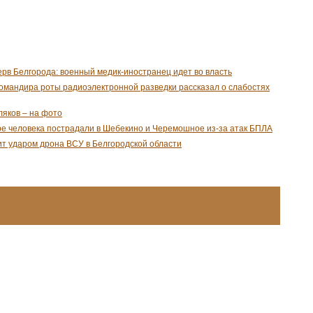
рв Белгорода: военный медик-иностранец идет во власть
омандира роты радиоэлектронной разведки рассказал о слабостях
ляков – на фото
ре человека пострадали в Шебекино и Черемошное из-за атак БПЛА
ит ударом дрона ВСУ в Белгородской области