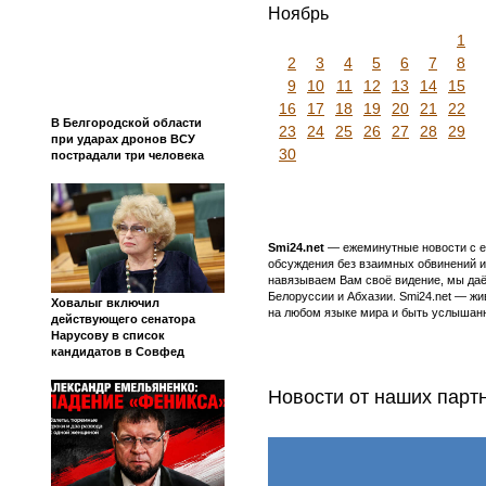
Ноябрь
1
2
3
4
5
6
7
8
9
10
11
12
13
14
15
16
17
18
19
20
21
22
В Белгородской области
23
24
25
26
27
28
29
при ударах дронов ВСУ
30
пострадали три человека
Smi24.net
— ежеминутные новости с еж
обсуждения без взаимных обвинений и 
навязываем Вам своё видение, мы даё
Белоруссии и Абхазии. Smi24.net — ж
Ховалыг включил
на любом языке мира и быть услышанн
действующего сенатора
Нарусову в список
кандидатов в Совфед
Новости от наших парт