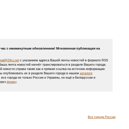
й час с ежеминутным обновлением! Мгновенная публикация на
mail@29ru.net
с указанием адреса Вашей ленты новостей в формате RSS
 Ваша лента новостей начнёт транслироваться в разделе Вашего города.
й новости справа также как и прямая ссылка на источник информации.
вы опубликовать их в разделе Вашего города в нашем
каталоге
се города не только России и Украины, но ещё и Белоруссии и
через
форму
.
Все города России