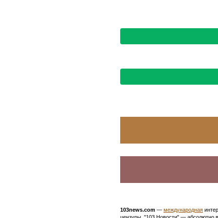
103news.com
—
международная
интер
цензуры. "103 Новости" — абсолютно в