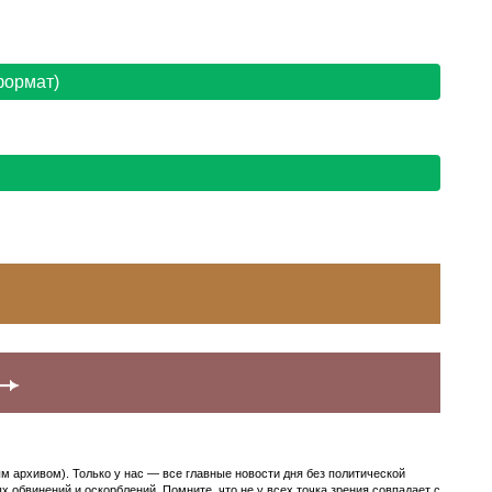
формат)
архивом). Только у нас — все главные новости дня без политической
 обвинений и оскорблений. Помните, что не у всех точка зрения совпадает с