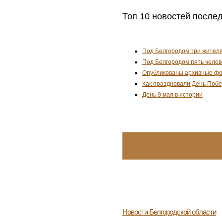
Топ 10 новостей после
Под Белгородом три жителя
Под Белгородом пять челов
Опубликованы архивные фо
Как праздновали День Поб
День 9 мая в истории
Новости
Белгородской области