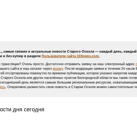
..., самые свежие и актуальные новости Старого Оскола — каждый день, кажды
и и без купюр в разделе
Пользователи сайта 103news.com.
и трансляции? Очень просто. Достаточно отправить заявку на наш электронный адрес
Вашего сайта в наш каталог через
форму
. После модерации заявки в течении 24 часов
тей отсортированы поминутно по времени публикации, которое указано напротив каждо
 Старого Оскола или других населённых пунктов Белгородской области мы также гото
а сегодняшний день является самым большим региональным ресурсом, охватывающим в
десь
. Оперативно разместить свою новость в Старом Осколе можно самостоятельно 
ости дня сегодня