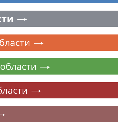
сти
бласти
 области
бласти