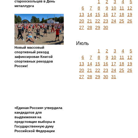
1
2
3
4
5
старооскольцев в День
металлурга
6
7
8
9
10
11
12
13
14
15
16
17
18
19
20
21
22
23
24
25
26
27
28
29
30
Июль
Новый массовый
1
2
3
4
5
спортивный рекорд
6
7
8
9
10
11
12
зафиксирован Книгой
спортивных рекордов
13
14
15
16
17
18
19
России!
20
21
22
23
24
25
26
27
28
29
30
31
«Единая Россия» утвердила
кандидатов для
выдвижения на
предстоящие выборы в
Государственную думу
Российской Федерации