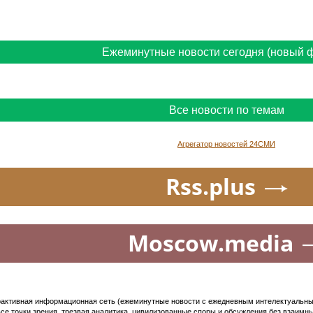
Ежеминутные новости сегодня (новый 
Все новости по темам
Агрегатор новостей 24СМИ
Rss.plus
Moscow.media
активная информационная сеть (ежеминутные новости с ежедневным интелектуальным 
се точки зрения, трезвая аналитика, цивилизованные споры и обсуждения без взаимных