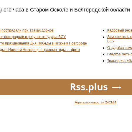
днего часа в Старом Осколе и Белгородской области
 пострадали при атаках дронов
Кадровый резе
ек пострадали в результате удара ВСУ
Заместитель к
ВСУ
то празднования Дня Победы в Нижнем Новгороде
О судьбах зем
еды в Нижнем Новгороде в разные годы — фото
Гладков: четы
Тракторист уб
Rss.plus
Агрегатор новостей 24СМИ