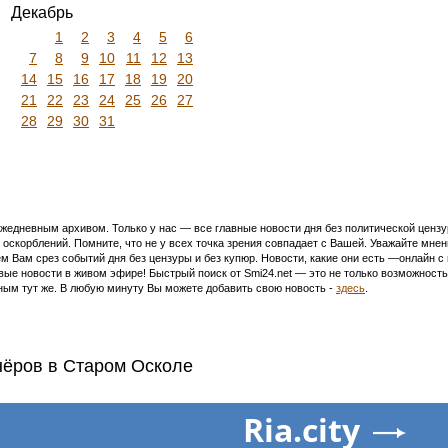
Декабрь
1
2
3
4
5
6
7
8
9
10
11
12
13
14
15
16
17
18
19
20
21
22
23
24
25
26
27
28
29
30
31
едневным архивом. Только у нас — все главные новости дня без политической цензур
оскорблений. Помните, что не у всех точка зрения совпадает с Вашей. Уважайте мнен
м Вам срез событий дня без цензуры и без купюр. Новости, какие они есть —онлайн 
ивые новости в живом эфире! Быстрый поиск от Smi24.net — это не только возможнос
ым тут же. В любую минуту Вы можете добавить свою новость -
здесь
.
нёров в Старом Осколе
Ria.city