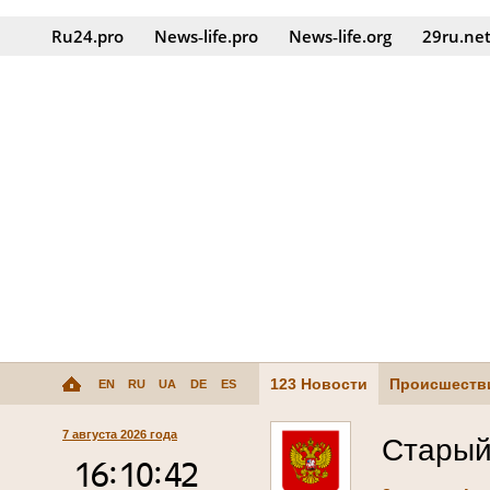
Ru24.pro
News‑life.pro
News‑life.org
29ru.ne
123 Новости
Происшеств
EN
RU
UA
DE
ES
7 августа 2026 года
Старый