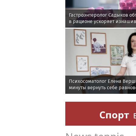
Гастроэнтеролог Садыков об
в рационе ускоряет изнаши
Психосоматолог Елена Верши
минуты вернуть себе равнов
Спорт