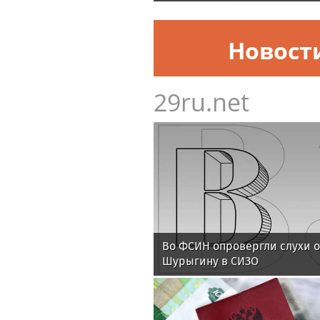
Новост
29ru.net
Во ФСИН опровергли слухи о
Шурыгину в СИЗО