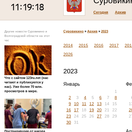
Суровики
Сегодня
Архив
Суровикино
»
Архив
»
2023
Другие новости Суровикино и
Волгоградской области на этот
час
2014
2015
2016
2017
201
2026
2023
Что с сайтом 123ru.net (нас
читают и публикуются у
Январь
Фе
нас). Уже более 70 млн.
1
просмотров в мире.
2
3
4
5
6
7
8
9
10
11
12
13
14
15
1
16
17
18
19
20
21
22
2
23
24
25
26
27
28
29
2
30
31
Ап
Пострадавшую от наезда