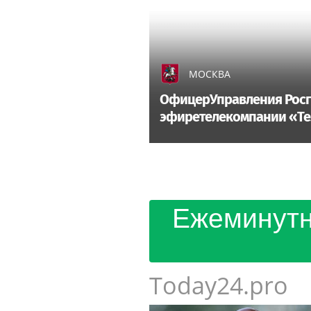
МОСКВА
ОфицерУправления Росгв
эфиретелекомпании «Т
Ежеминутн
Today24.pro