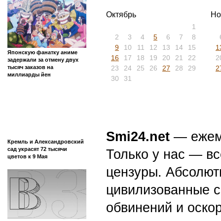
Октябрь
Но
1
2
3
4
5
6
7
8
9
10
11
12
13
14
15
1
Японскую фанатку аниме
16
17
18
19
20
21
22
2
задержали за отмену двух
тысяч заказов на
23
24
25
26
27
28
29
2
миллиарды йен
30
31
Smi24.net
— ежеми
Кремль и Александровский
сад украсят 72 тысячи
Только у нас — вс
цветов к 9 Мая
цензуры. Абсолютн
цивилизованные с
обвинений и оскор