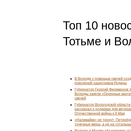
Топ 10 ново
Тотьме и Во
В Вологде с помощью свечей соз
поколений защитников Родины
Губернатор Георгий Филимонов:
Вологды зажгли «Огненные карти
свечей
Губернатор Вологодской области
рассказал о подарках для ветер
Отечественной войны к 9 Мая
«Наливайки» не тронут: Петербур
точечные меры, а не на тотальны
Вологда и Москва объединяют у