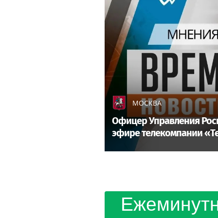
МОСКВА
Офицер Управления Росг
эфире телекомпании «Т
Ежеминутн