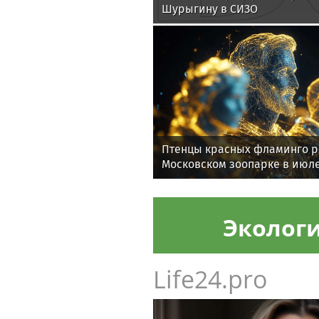
Шурыгину в СИЗО
Птенцы красных фламинго р
Московском зоопарке в июл
Эколог
Life24.pro