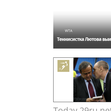
WTA
Теннисистка Лютова выи
Today.29ru.ne