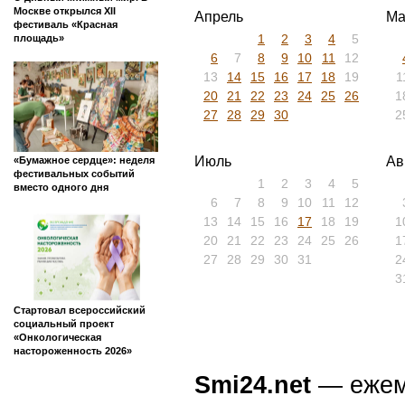
Москве открылся XII
Апрель
Ма
фестиваль «Красная
1
2
3
4
5
площадь»
6
7
8
9
10
11
12
13
14
15
16
17
18
19
1
20
21
22
23
24
25
26
1
27
28
29
30
2
Июль
Ав
«Бумажное сердце»: неделя
фестивальных событий
1
2
3
4
5
вместо одного дня
6
7
8
9
10
11
12
13
14
15
16
17
18
19
1
20
21
22
23
24
25
26
1
27
28
29
30
31
2
3
Стартовал всероссийский
социальный проект
«Онкологическая
настороженность 2026»
Smi24.net
— ежеми