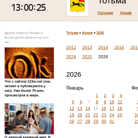
Тотьма
Сегодня
Архив
Тотьма
»
Архив
»
2026
Другие новости Тотьмы и
Вологодской области на этот
час
2012
2013
2014
2015
201
2024
2025
2026
2026
Что с сайтом 123ru.net (нас
читают и публикуются у
Январь
Фе
нас). Уже более 70 млн.
1
2
3
4
просмотров в мире.
5
6
7
8
9
10
11
12
13
14
15
16
17
18
19
20
21
22
23
24
25
1
26
27
28
29
30
31
2
О дивный книжный мир. В