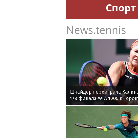
Спорт
News.tennis
Шнайдер переиграла Калин
1/8 финала WTA 1000 в Торон