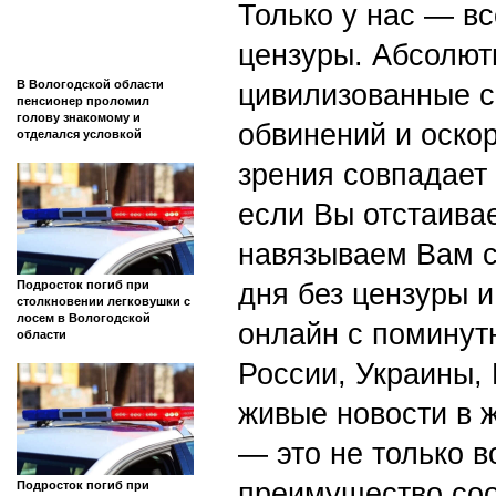
Только у нас — вс
цензуры. Абсолютн
В Вологодской области
цивилизованные с
пенсионер проломил
голову знакомому и
обвинений и оскор
отделался условкой
зрения совпадает
если Вы отстаивае
навязываем Вам с
Подросток погиб при
дня без цензуры и
столкновении легковушки с
лосем в Вологодской
онлайн с поминут
области
России, Украины,
живые новости в 
— это не только в
преимущество со
Подросток погиб при