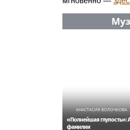
мгновенно —
здес
Муз
АНАСТАСИЯ ВОЛОЧКОВА
«Полнейшая глупость»: А
фамилии