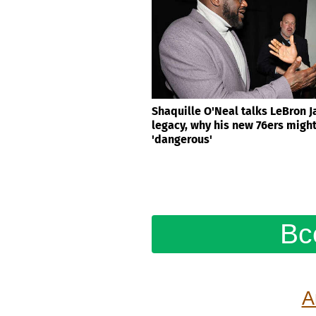
Shaquille O'Neal talks LeBron 
legacy, why his new 76ers migh
'dangerous'
Вс
А