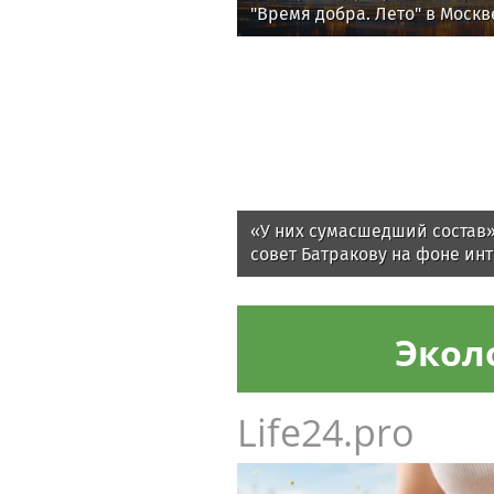
"Время добра. Лето" в Москв
«У них сумасшедший состав»
совет Батракову на фоне ин
«Галатасарая»
Экол
Life24.pro