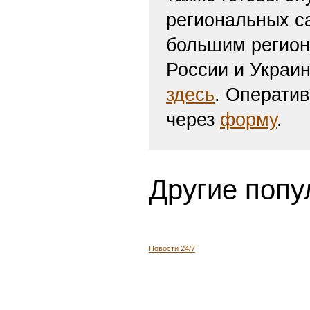
региональных с
большим регион
России и Украи
здесь
. Операти
через
форму
.
Другие попу
Новости 24/7