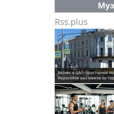
Муз
Rss.plus
Бизнес в ЦАО: просторное п
Маросейке выставили на то