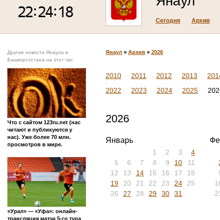
Янаул
Сегодня
Архив
Янаул
»
Архив
»
2026
Другие новости Янаула и
Башкортостана на этот час
2010
2011
2012
2013
201
2022
2023
2024
2025
202
2026
Что с сайтом 123ru.net (нас
читают и публикуются у
нас). Уже более 70 млн.
Январь
Фе
просмотров в мире.
1
2
3
4
5
6
7
8
9
10
11
12
13
14
15
16
17
18
19
20
21
22
23
24
25
1
26
27
28
29
30
31
2
«Урал» — «Уфа»: онлайн-
трансляция матча 5-го тура