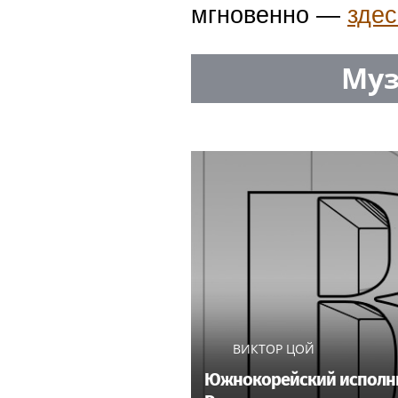
мгновенно —
здес
Муз
ВИКТОР ЦОЙ
Южнокорейский исполнит