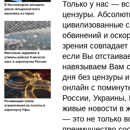
Только у нас — вс
В Кисловодске женщина
увела четырехлетнего
цензуры. Абсолютн
мальчика из парка
цивилизованные с
обвинений и оскор
зрения совпадает
Массовые задержки и
если Вы отстаивае
отмены рейсов 8 августа:
хаос в аэропортах России
навязываем Вам с
дня без цензуры и
онлайн с поминут
России, Украины,
Росавиация сняла
ограничения на полеты в
живые новости в 
аэропорту Уфы
— это не только в
преимущество со