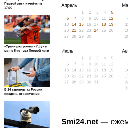
Первой лиги начнётся в
Апрель
Ма
17:00
1
2
3
4
5
6
7
8
9
10
11
12
13
14
15
16
17
18
19
1
20
21
22
23
24
25
26
1
27
28
29
30
2
«Урал» разгромил «Уфу» в
Июль
Ав
матче 5-го тура Первой лиги
1
2
3
4
5
6
7
8
9
10
11
12
13
14
15
16
17
18
19
1
20
21
22
23
24
25
26
1
27
28
29
30
31
2
3
В 14 аэропортах России
введены ограничения
Smi24.net
— ежеми