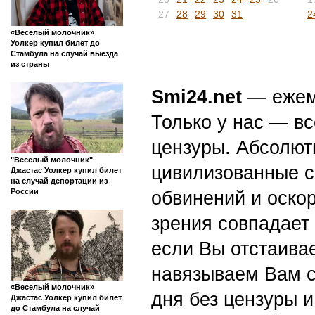
27
28
29
30
31
2
«Весёлый молочник»
Уолкер купил билет до
Стамбула на случай выезда
из страны
Smi24.net
— ежеми
Только у нас — вс
цензуры. Абсолютн
"Веселый молочник"
цивилизованные с
Джастас Уолкер купил билет
на случай депортации из
России
обвинений и оскор
зрения совпадает
если Вы отстаивае
навязываем Вам с
«Веселый молочник»
дня без цензуры и
Джастас Уолкер купил билет
до Стамбула на случай