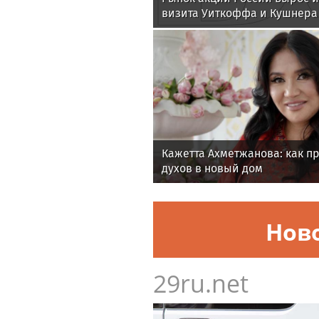
визита Уиткоффа и Кушнера
Кажетта Ахметжанова: как п
духов в новый дом
Нов
29ru.net