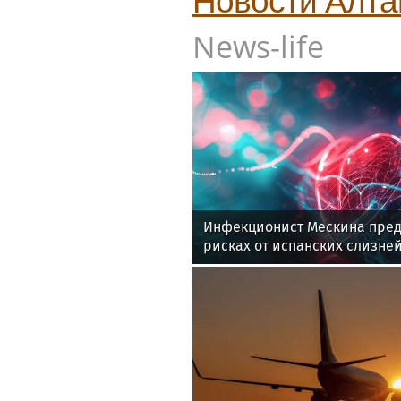
Новости
Алта
News-life
Инфекционист Мескина пред
рисках от испанских слизне