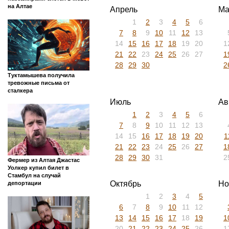
на Алтае
Апрель
Ма
1
2
3
4
5
6
7
8
9
10
11
12
13
14
15
16
17
18
19
20
1
21
22
23
24
25
26
27
1
28
29
30
2
Туктамышева получила
тревожные письма от
сталкера
Июль
Ав
1
2
3
4
5
6
7
8
9
10
11
12
13
14
15
16
17
18
19
20
1
21
22
23
24
25
26
27
1
28
29
30
31
2
Фермер из Алтая Джастас
Уолкер купил билет в
Стамбул на случай
Октябрь
Но
депортации
1
2
3
4
5
6
7
8
9
10
11
12
13
14
15
16
17
18
19
1
20
21
22
23
24
25
26
1