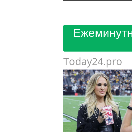
Ежеминутн
Today24.pro