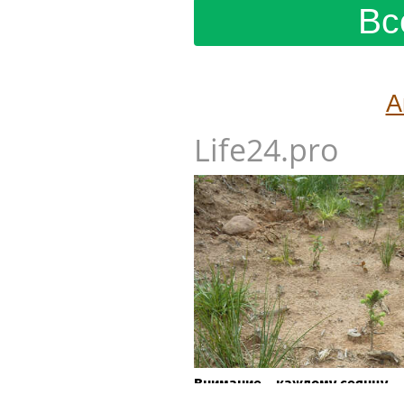
Вс
А
Life24.pro
Внимание – каждому сеянцу