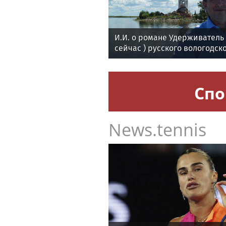
И.И. о романе Удерживател
сейчас ) русского вологодск
поэта Андрея Малышева ( р
в 2016 г. )
Спо
News.tennis