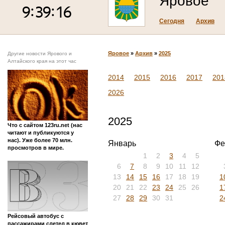
Яровое
Сегодня
Архив
Яровое
»
Архив
»
2025
Другие новости Ярового и
Алтайского края на этот час
2014
2015
2016
2017
201
2026
2025
Что с сайтом 123ru.net (нас
читают и публикуются у
нас). Уже более 70 млн.
Январь
Фе
просмотров в мире.
1
2
3
4
5
6
7
8
9
10
11
12
13
14
15
16
17
18
19
1
20
21
22
23
24
25
26
1
27
28
29
30
31
2
Рейсовый автобус с
пассажирами слетел в кювет