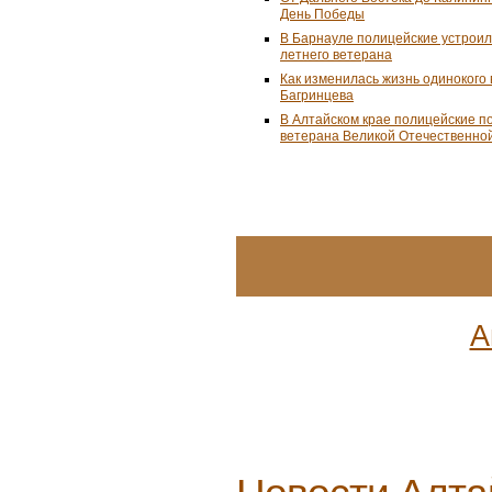
День Победы
В Барнауле полицейские устроил
летнего ветерана
Как изменилась жизнь одинокого
Багринцева
В Алтайском крае полицейские п
ветерана Великой Отечественно
А