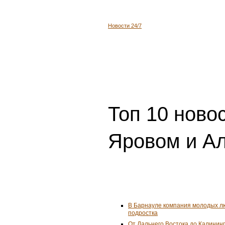
Новости 24/7
Топ 10 ново
Яровом и Ал
В Барнауле компания молодых л
подростка
От Дальнего Востока до Калинин