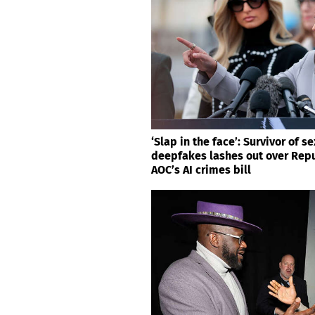
‘Slap in the face’: Survivor of se
deepfakes lashes out over Repu
AOC’s AI crimes bill