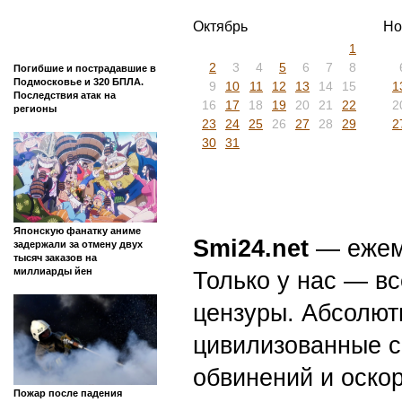
Октябрь
Но
1
2
3
4
5
6
7
8
Погибшие и пострадавшие в
Подмосковье и 320 БПЛА.
9
10
11
12
13
14
15
1
Последствия атак на
16
17
18
19
20
21
22
2
регионы
23
24
25
26
27
28
29
2
30
31
Японскую фанатку аниме
Smi24.net
— ежеми
задержали за отмену двух
тысяч заказов на
миллиарды йен
Только у нас — вс
цензуры. Абсолютн
цивилизованные с
обвинений и оскор
Пожар после падения