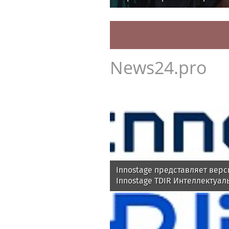
News24.pro
Innostage представляет верс
Innostage TDIR Интеллектуал
автоматизация расследован