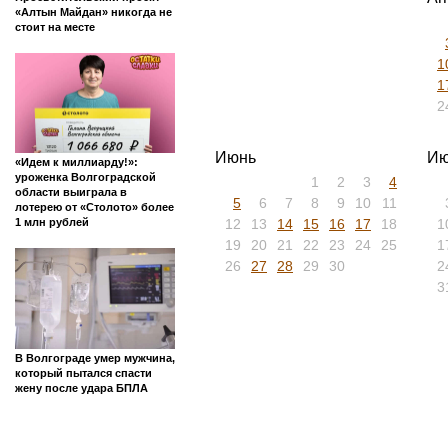
«Алтын Майдан» никогда не
стоит на месте
1
1
2
Июнь
Ию
«Идем к миллиарду!»:
уроженка Волгоградской
1
2
3
4
области выиграла в
5
6
7
8
9
10
11
лотерею от «Столото» более
12
13
14
15
16
17
18
1
1 млн рублей
19
20
21
22
23
24
25
1
26
27
28
29
30
2
3
В Волгограде умер мужчина,
который пытался спасти
жену после удара БПЛА