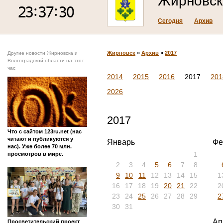
Жирновск
Сегодня
Архив
Жирновск
»
Архив
»
2017
Другие новости Жирновска и
Волгоградской области на этот
час
2014
2015
2016
2017
201
2026
2017
Что с сайтом 123ru.net (нас
читают и публикуются у
Январь
Фе
нас). Уже более 70 млн.
1
просмотров в мире.
2
3
4
5
6
7
8
9
10
11
12
13
14
15
1
16
17
18
19
20
21
22
2
23
24
25
26
27
28
29
2
30
31
Ап
Просветительский проект