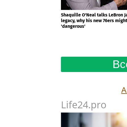
Shaquille O'Neal talks LeBron 
legacy, why his new 76ers migh
'dangerous'
Вс
А
Life24.pro