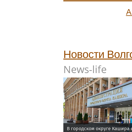
А
Новости
Волг
News-life
В городском округе Кашира 