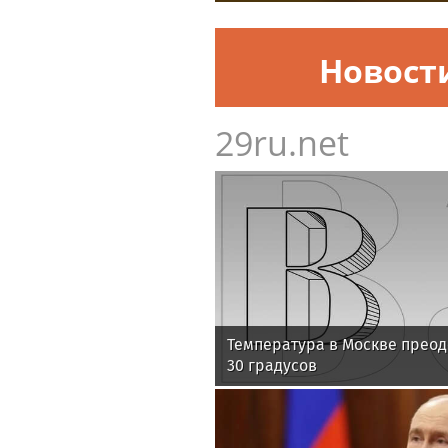
Новост
29ru.net
Температура в Москве преод
30 градусов