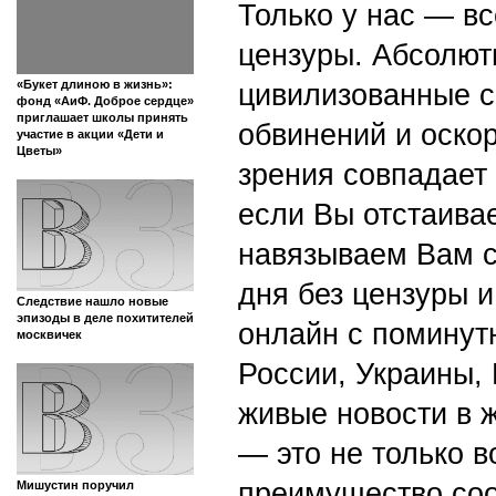
Только у нас — вс
цензуры. Абсолютн
«Букет длиною в жизнь»:
цивилизованные с
фонд «АиФ. Доброе сердце»
приглашает школы принять
обвинений и оскор
участие в акции «Дети и
Цветы»
зрения совпадает
если Вы отстаивае
навязываем Вам с
дня без цензуры и
Следствие нашло новые
эпизоды в деле похитителей
онлайн с поминут
москвичек
России, Украины,
живые новости в 
— это не только в
преимущество со
Мишустин поручил