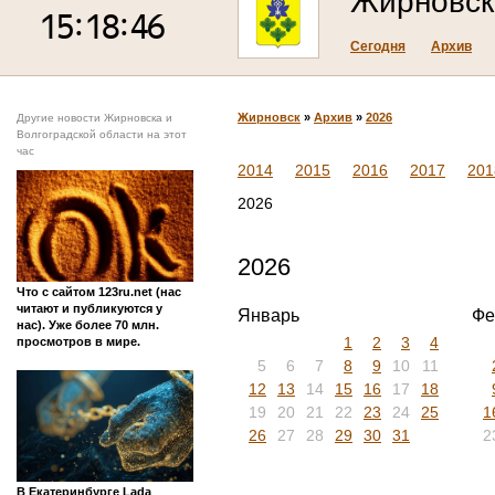
Жирновск
Сегодня
Архив
Жирновск
»
Архив
»
2026
Другие новости Жирновска и
Волгоградской области на этот
час
2014
2015
2016
2017
201
2026
2026
Что с сайтом 123ru.net (нас
читают и публикуются у
Январь
Фе
нас). Уже более 70 млн.
1
2
3
4
просмотров в мире.
5
6
7
8
9
10
11
12
13
14
15
16
17
18
19
20
21
22
23
24
25
1
26
27
28
29
30
31
2
В Екатеринбурге Lada