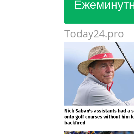
Ежеминутн
Today24.pro
Nick Saban's assistants had a 
onto golf courses without him kn
backfired