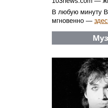
103news.com — жи
В любую минуту В
мгновенно —
здес
Муз