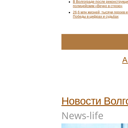
В Волгограде после реконструкц
полицейским «Вечно в строю»
26,6 млн жизней, тысячи героев 
Победы в цифрах и судьбах
А
Новости
Волг
News-life