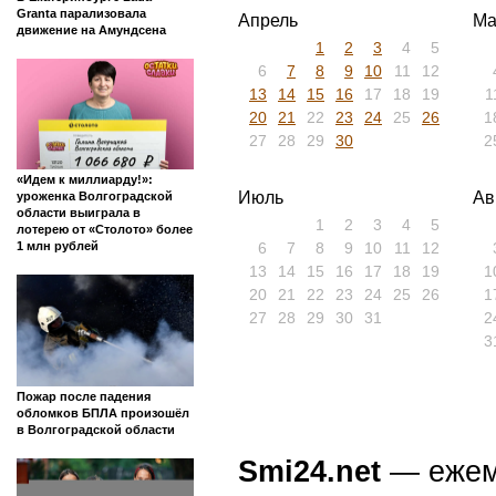
Granta парализовала
Апрель
Ма
движение на Амундсена
1
2
3
4
5
6
7
8
9
10
11
12
13
14
15
16
17
18
19
1
20
21
22
23
24
25
26
1
27
28
29
30
2
«Идем к миллиарду!»:
Июль
Ав
уроженка Волгоградской
области выиграла в
1
2
3
4
5
лотерею от «Столото» более
6
7
8
9
10
11
12
1 млн рублей
13
14
15
16
17
18
19
1
20
21
22
23
24
25
26
1
27
28
29
30
31
2
3
Пожар после падения
обломков БПЛА произошёл
в Волгоградской области
Smi24.net
— ежеми