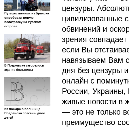
цензуры. Абсолютн
Путешественник из Брянска
цивилизованные с
опробовал новую
велотрассу на Русском
острове
обвинений и оскор
зрения совпадает
если Вы отстаивае
навязываем Вам с
В Подольске загорелось
дня без цензуры и
здание больницы
онлайн с поминут
России, Украины,
живые новости в 
Из пожара в больнице
— это не только в
Подольска спасены двое
детей
преимущество со