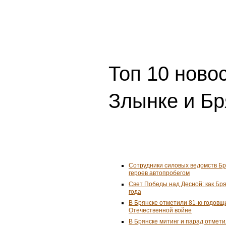
Топ 10 ново
Злынке и Бр
Сотрудники силовых ведомств Б
героев автопробегом
Свет Победы над Десной: как Бря
года
В Брянске отметили 81-ю годовщ
Отечественной войне
В Брянске митинг и парад отмет