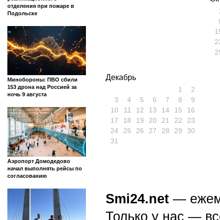
отделения при пожаре в
Подольске
1
2
2
Декабрь
Минобороны: ПВО сбили
153 дрона над Россией за
1
2
ночь 9 августа
3
4
5
6
7
8
9
10
11
12
13
14
15
16
17
18
19
20
21
22
23
24
25
26
27
28
29
30
31
Аэропорт Домодедово
начал выполнять рейсы по
согласованию
Smi24.net
— ежеми
Только у нас — вс