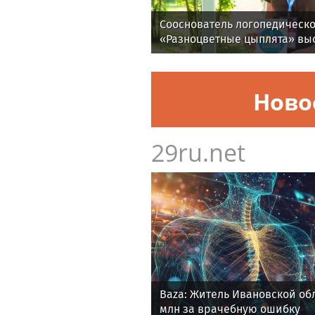
Сооснователь логопедическо
«Разноцветные цыплята» выс
Ново
29ru.net
Baza: Житель Ивановской об
млн за врачебную ошибку