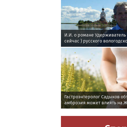
И.И. о романе Удерживател
сейчас ) русского вологодск
поэта Андрея Малышева ( р
в 2016 г. )
Гастроэнтеролог Садыков об
амброзия может влиять на 