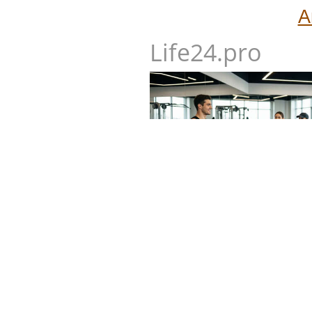
А
Life24.pro
Новый учебный сезон в Колле
стартовали очные программы
фитнес-тренеров и специалис
здоровья