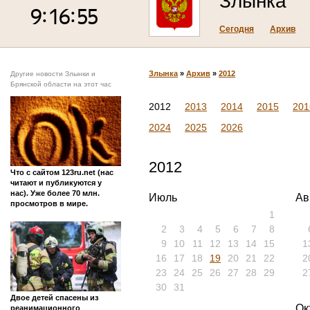
Злынка
Сегодня
Архив
Злынка
»
Архив
»
2012
Другие новости Злынки и
Брянской области на этот час
2012
2013
2014
2015
201
2024
2025
2026
2012
Что с сайтом 123ru.net (нас
читают и публикуются у
нас). Уже более 70 млн.
Июль
Ав
просмотров в мире.
1
2
3
4
5
6
7
8
9
10
11
12
13
14
15
1
16
17
18
19
20
21
22
2
23
24
25
26
27
28
29
2
30
31
Двое детей спасены из
Ок
реанимационного