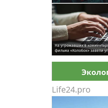
На угрожавших в комментар
фильма «Колобок» завели у
Эколо
Life24.pro