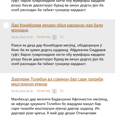
гуфт, барои гузаронидани хатти обу мумфарш кардани
роҳҳо баъзе дарахтҳоро бурид ва акнун додгоҳ ӯро ба
осеб расондан ба табиат гунаҳкор кардааст.
Дар Конибодом деҳаро обод карданду дар бало
монданд
Tg
Ozodi.org
09.05.2026 10:00
Раиси як деҳа дар Конибодом мегӯяд, ободкориҳои ӯ
боис ба як ҳукми додгоҳ шудаанд. Абдумалик Сиддиқов
гуфт, барои гузаронидани хатти обу мумфарш кардани
роҳҳо баъзе дарахтҳоро бурид ва акнун додгоҳ ӯро ба
осеб расондан ба табиат гунаҳкор кардааст.
Даргирии Толибон ва сокинон бар сари тахриби
киштзорҳои кӯкнор
Tg
Ozodi.org
09.05.2026 08:36
Манбаъҳо дар вилояти Бадахшони Афғонистон мегӯянд,
ки афроди ҳукумати Толибон бо мардуми маҳал бар
сари тахриби киштзорҳои кӯкнор даргир шуданд. Ин
даргирӣ рӯзи ҷумъа, 8 май дар деҳаи Отанҷилави