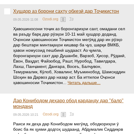
Ҳушдор аз борони сахту обхезӣ дар Тоҷикистон
Tg
Ozodi.org
09.05.2026 11:08
Ҳавошиносони тоҷик аз боронгариҳои сахт, омадани сел
ва раъду барқ дар рӯзҳои 10-11 май ҳушдор доданд.
Оҷонсии ҳавошиносии Тоҷикистон мегӯяд дар ин рӯзҳо
дар бештари минтақаҳои кишвар ба ҷуз, шарқи ВМКБ,
ҳавои номусоид пешбинӣ шудааст. Аз ҷумла,
боронгариҳои сахт дар Душанбе, Варзоб, Ҳисор, Рӯдакӣ,
Ёвон, Ваҳдат, Файзобод, Рашт, Нуробод, Тавилдара,
Лахш, Панҷакент, Данғара, Восеъ, Балҷувон,
Темурмалик, Кӯлоб, Ховалинг, Муъминобод, Шамсиддин
Шоҳин ва Дарвоз дар назар аст. Ба иттилои Оҷонси
ҳавошиносии Тоҷикистон...
Читать дальше...
Дар Конибодом деҳаро обод карданду дар "бало"
монданд
Tg
Ozodi.org
09.05.2026 10:21
Раиси як деҳа дар Конибодом мегӯяд, ободкориҳои ӯ
боис ба як ҳукми додгоҳ шудаанд. Абдумалик Сиддиқов