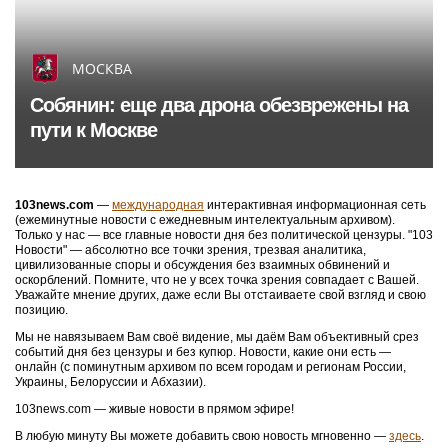
МОСКВА
Собянин: еще два дрона обезврежены на
пути к Москве
103news.com
—
международная
интерактивная информационная сеть
(ежеминутные новости с ежедневным интелектуальным архивом).
Только у нас — все главные новости дня без политической цензуры. "103
Новости" — абсолютно все точки зрения, трезвая аналитика,
цивилизованные споры и обсуждения без взаимных обвинений и
оскорблений. Помните, что не у всех точка зрения совпадает с Вашей.
Уважайте мнение других, даже если Вы отстаиваете свой взгляд и свою
позицию.
Мы не навязываем Вам своё видение, мы даём Вам объективный срез
событий дня без цензуры и без купюр. Новости, какие они есть —
онлайн (с поминутным архивом по всем городам и регионам России,
Украины, Белоруссии и Абхазии).
103news.com — живые новости в прямом эфире!
В любую минуту Вы можете добавить свою новость мгновенно —
здесь
.