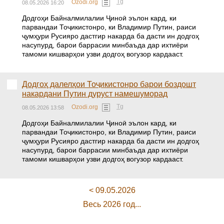
Tg
Ozodi.org
08.05.2026 16:20
Додгоҳи Байналмилалии Ҷиноӣ эълон кард, ки
парвандаи Тоҷикистонро, ки Владимир Путин, раиси
ҷумҳури Русияро дастгир накарда ба дасти ин додгоҳ
насупурд, барои баррасии минбаъда дар ихтиёри
тамоми кишварҳои узви додгоҳ вогузор кардааст.
Додгоҳ далелҳои Тоҷикистонро барои боздошт
накардани Путин дуруст намешуморад
Tg
Ozodi.org
08.05.2026 13:58
Додгоҳи Байналмилалии Ҷиноӣ эълон кард, ки
парвандаи Тоҷикистонро, ки Владимир Путин, раиси
ҷумҳури Русияро дастгир накарда ба дасти ин додгоҳ
насупурд, барои баррасии минбаъда дар ихтиёри
тамоми кишварҳои узви додгоҳ вогузор кардааст.
< 09.05.2026
Весь 2026 год...