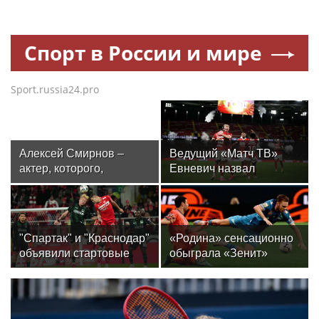
Спорт в России и мире
Sport.russia24.pro
Алексей Смирнов –
Ведущий «Матч ТВ»
актер, которого,
Евневич назвал
надеюсь, еще не
«Спартак» фаворитом
забыли
матча с «Краснодаром»
"Спартак" и "Краснодар"
«Родина» сенсационно
объявили стартовые
обыграла «Зенит»
составы на матч 3-го
и одержала первую
тура РПЛ
победу в РПЛ