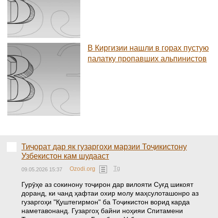
В Киргизии нашли в горах пустую
палатку пропавших альпинистов
Тиҷорат дар як гузаргоҳи марзии Тоҷикистону
Узбекистон кам шудааст
Tg
Ozodi.org
09.05.2026 15:37
Гурӯҳе аз сокинону тоҷирон дар вилояти Суғд шикоят
доранд, ки чанд ҳафтаи охир молу маҳсулоташонро аз
гузаргоҳи "Қуштегирмон" ба Тоҷикистон ворид карда
наметавонанд. Гузаргоҳ байни ноҳияи Спитамени