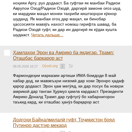
ноҳияи Аргу, рух додааст. Ба гуфтаи як манбаи Радиои
Аврупои Озод/Радиои Озодӣ, даргирӣ замоне оғоз шуд,
ки мардуми маҳал монеи тахриби киштзорҳои кӯкнор
шуданд. Як манбаи огоҳ дар маҳал, ки бинобар
ҳассосияти мавзӯъ нахост номаш гирифта шавад, ба
Радиои Озодӣ гуфт, ки дар ин даргирӣ як кӯдак кушта
шудааст.
Читать дальше...
Ҳамлаҳои Эрон ва Амрико ба якдигар. Трамп:
Оташбас барқарор аст
Tg
Ozodi.org
08.05.2026 16:27
Фармондеҳии марказии артиши ИМА бомдоди 8 май
хабар дод, ки мавзеъҳои низомӣ дар хоки Эронро ҳадаф
қарор додааст. Эрон ҳам мегӯяд, ки дар посух ба новҳои
амрикоӣ дар тангаи Ҳурмуз ҳамла кардааст. Президенти
Амрико Доналд Трамп дар гуфтугӯ бо хабарнигорон
таъкид кард, ки оташбас ҳанӯз барқарор аст.
Додгоҳи Байналмилалӣ гуфт, Тоҷикистон бояд
Путинро дастгир мекард