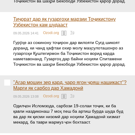
Тоҷикистон ва шаҳри Бекободи Узбекистон қарор дорад.
Тиҷорат дар як гузаргоҳи марзии Тоҷикистону
Узбекистон кам шудааст
Tg
Ozodi.org
09.05.2026 14:41
Гурӯҳе аз сокинону тоҷирон дар вилояти Суғд шикоят
доранд, ки чанд ҳафтаи охир молу маҳсулоташонро аз
гузаргоҳи Қуштегирмон ба Тоҷикистон ворид карда
наметавонанд. Гузаргоҳ дар байни ноҳияи Спитамени
Тоҷикистон ва шаҳри Бекободи Узбекистон қарор дорад.
"Агар мошин зер кард, чаро ягон ҷояш нашикаст"?
Марги як сарбоз дар Ҳамадонӣ
Tg
Ozodi.org
09.05.2026 13:08
Одилҷон Исломзода, сарбози 19-солаи тоҷик, ки ба
қавли наздиконаш 7 моҳ пеш ба артиш бурда шуда буд
ва дар як қисми низомӣ дар ноҳияи Ҳамадонӣ хизмат
мекард, ба таври мармуз ҷон бохтааст.