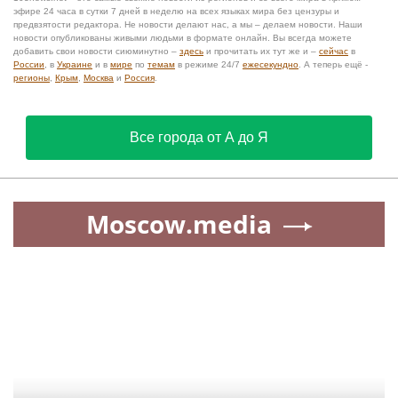
эфире 24 часа в сутки 7 дней в неделю на всех языках мира без цензуры и
предвзятости редактора. Не новости делают нас, а мы – делаем новости. Наши
новости опубликованы живыми людьми в формате онлайн. Вы всегда можете
добавить свои новости сиюминутно –
здесь
и прочитать их тут же и –
сейчас
в
России
, в
Украине
и в
мире
по
темам
в режиме 24/7
ежесекундно
. А теперь ещё -
регионы
,
Крым
,
Москва
и
Россия
.
Все города от А до Я
Moscow.media