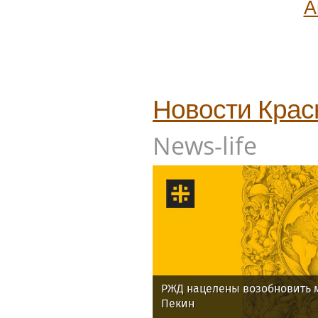
А
Новости
Крас
News-life
РЖД нацелены возобновить 
Пекин