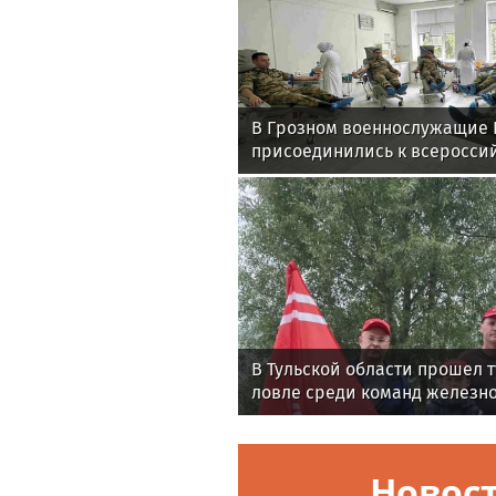
В Грозном военнослужащие 
присоединились к всеросси
акции «От сердца к сердцу»
В Тульской области прошел 
ловле среди команд железн
Новос