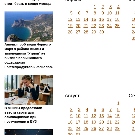
стоит брать в конце месяца
1
2
3
4
5
6
7
8
9
10
11
12
13
14
15
16
17
18
1
19
20
21
22
23
24
25
1
26
27
28
29
30
2
3
Анализ проб воды Черного
моря в районе Анапы и
заповедника "Утриш" не
выявил повышенного
содержания
нефтепродуктов и фенолов.
Август
Се
1
В МГИМО предложили
2
3
4
5
6
7
8
ввести квоты для
9
10
11
12
13
14
15
1
олипиадников при
16
17
18
19
20
21
22
2
поступлении в ВУЗ
23
24
25
26
27
28
29
2
30
31