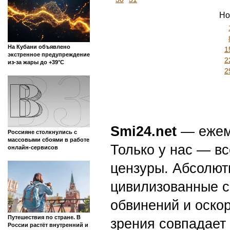
Но
На Кубани объявлено
1
экстренное предупреждение
2
из-за жары до +39°С
2
Smi24.net
— ежеми
Россияне столкнулись с
массовыми сбоями в работе
Только у нас — вс
онлайн-сервисов
цензуры. Абсолютн
цивилизованные с
обвинений и оскор
Путешествия по стране. В
зрения совпадает
России растёт внутренний и