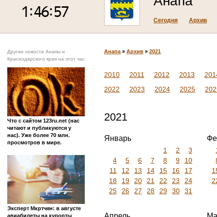
Анапа
Сегодня
Архив
Анапа
»
Архив
»
2021
Другие новости Анапы и
Краснодарского края на этот час
2010
2011
2012
2013
201
2022
2023
2024
2025
202
2021
Что с сайтом 123ru.net (нас
читают и публикуются у
нас). Уже более 70 млн.
Январь
Фе
просмотров в мире.
1
2
3
4
5
6
7
8
9
10
11
12
13
14
15
16
17
1
18
19
20
21
22
23
24
2
25
26
27
28
29
30
31
Эксперт Мкртчян: в августе
Апрель
Ма
авиабилеты на курорты