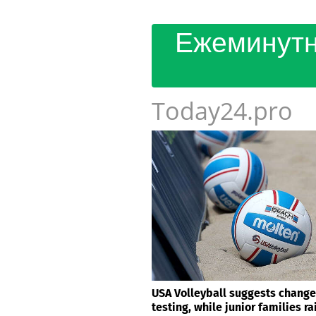
Ежеминутн
Today24.pro
USA Volleyball suggests change
testing, while junior families r