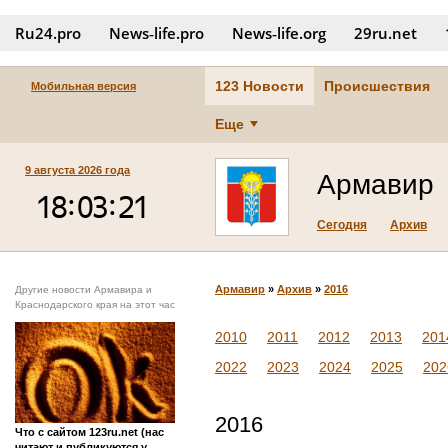
Ru24.pro
News‑life.pro
News‑life.org
29ru.net
123 Новости
Происшествия
Мобильная версия
Еще
9 августа 2026 года
Армавир
Сегодня
Архив
Армавир
»
Архив
»
2016
Другие новости Армавира и
Краснодарского края на этот час
2010
2011
2012
2013
201
2022
2023
2024
2025
202
2016
Что с сайтом 123ru.net (нас
читают и публикуются у