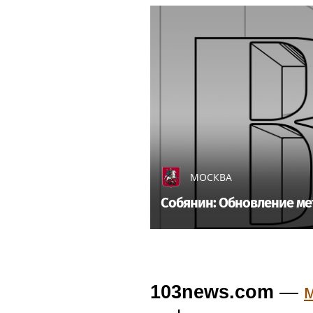
МОСКВА
Собянин: Обновление ме
103news.com
—