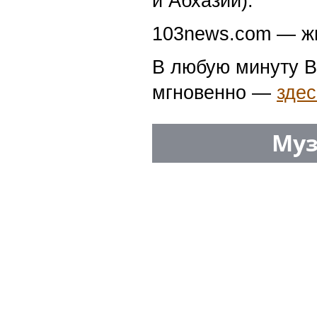
и Абхазии).
103news.com — жи
В любую минуту В
мгновенно —
здес
Муз