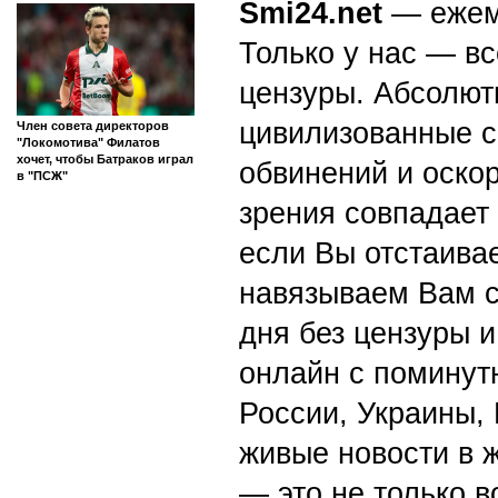
Smi24.net
— ежеми
Только у нас — вс
цензуры. Абсолютн
цивилизованные с
Член совета директоров
"Локомотива" Филатов
хочет, чтобы Батраков играл
обвинений и оскор
в "ПСЖ"
зрения совпадает
если Вы отстаивае
навязываем Вам с
дня без цензуры и
онлайн с поминут
России, Украины,
живые новости в 
— это не только в