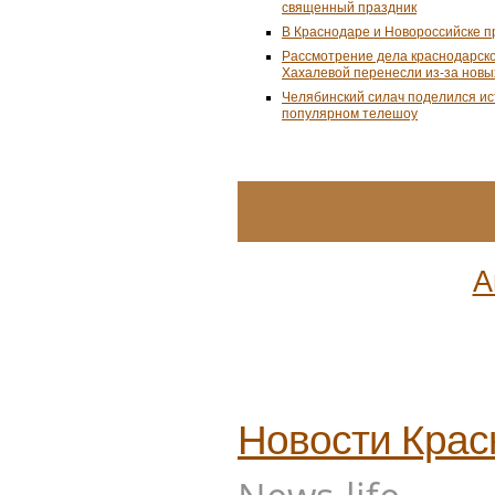
священный праздник
В Краснодаре и Новороссийске 
Рассмотрение дела краснодарско
Хахалевой перенесли из-за новы
Челябинский силач поделился ис
популярном телешоу
А
Новости
Крас