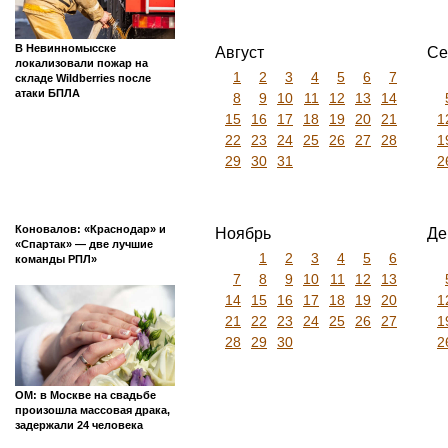
В Невинномысске
Август
Се
локализовали пожар на
1
2
3
4
5
6
7
складе Wildberries после
атаки БПЛА
8
9
10
11
12
13
14
15
16
17
18
19
20
21
1
22
23
24
25
26
27
28
1
29
30
31
2
Коновалов: «Краснодар» и
Ноябрь
Де
«Спартак» — две лучшие
1
2
3
4
5
6
команды РПЛ»
7
8
9
10
11
12
13
14
15
16
17
18
19
20
1
21
22
23
24
25
26
27
1
28
29
30
2
ОМ: в Москве на свадьбе
произошла массовая драка,
задержали 24 человека