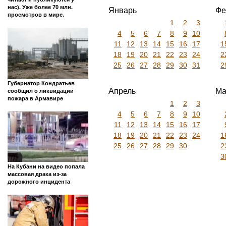
нас). Уже более 70 млн.
Январь
Фе
просмотров в мире.
1
2
3
4
5
6
7
8
9
10
11
12
13
14
15
16
17
1
18
19
20
21
22
23
24
2
25
26
27
28
29
30
31
2
Губернатор Кондратьев
Апрель
Ма
сообщил о ликвидации
пожара в Армавире
1
2
3
4
5
6
7
8
9
10
11
12
13
14
15
16
17
18
19
20
21
22
23
24
1
25
26
27
28
29
30
2
3
На Кубани на видео попала
массовая драка из-за
дорожного инцидента