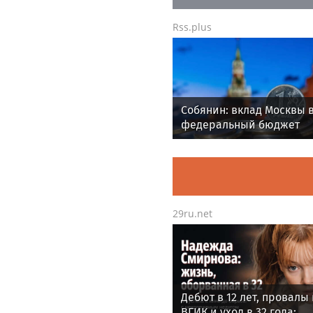
Rss.plus
Собянин: вклад Москвы 
федеральный бюджет
работает на развитие в
России
29ru.net
Дебют в 12 лет, провалы
ВГИК и уход в 32 года: