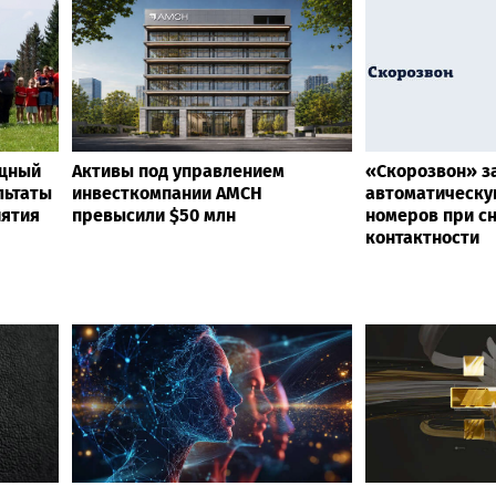
ощный
Активы под управлением
«Скорозвон» з
льтаты
инвесткомпании AMCH
автоматическу
иятия
превысили $50 млн
номеров при с
контактности