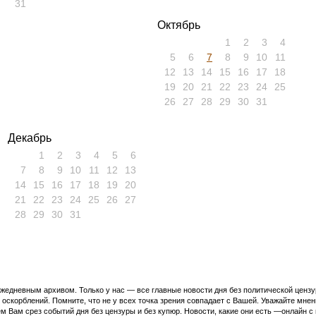
31
Октябрь
1
2
3
4
5
6
7
8
9
10
11
12
13
14
15
16
17
18
19
20
21
22
23
24
25
26
27
28
29
30
31
Декабрь
1
2
3
4
5
6
7
8
9
10
11
12
13
14
15
16
17
18
19
20
21
22
23
24
25
26
27
28
29
30
31
едневным архивом. Только у нас — все главные новости дня без политической цензур
оскорблений. Помните, что не у всех точка зрения совпадает с Вашей. Уважайте мнен
м Вам срез событий дня без цензуры и без купюр. Новости, какие они есть —онлайн 