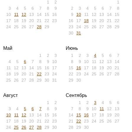
1
2
1
3
4
5
6
7
8
9
2
3
4
5
6
7
8
10
11
12
13
14
15
16
9
10
11
12
13
14
15
17
18
19
20
21
22
23
16
17
18
19
20
21
22
24
25
26
27
28
29
23
24
25
26
27
28
29
30
31
Май
Июнь
1
2
3
1
2
3
4
5
6
7
4
5
6
7
8
9
10
8
9
10
11
12
13
14
11
12
13
14
15
16
17
15
16
17
18
19
20
21
18
19
20
21
22
23
24
22
23
24
25
26
27
28
25
26
27
28
29
30
31
29
30
Август
Сентябрь
1
2
1
2
3
4
5
6
3
4
5
6
7
8
9
7
8
9
10
11
12
13
10
11
12
13
14
15
16
14
15
16
17
18
19
20
17
18
19
20
21
22
23
21
22
23
24
25
26
27
24
25
26
27
28
29
30
28
29
30