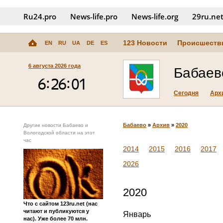
Ru24.pro
News‑life.pro
News‑life.org
29ru.ne
123 Новости
Происшеств
EN
RU
UA
DE
ES
6 августа 2026 года
Бабаев
Сегодня
Арх
Бабаево
»
Архив
»
2020
Другие новости Бабаево и
Вологодской области на этот
час
2014
2015
2016
2017
2026
2020
Что с сайтом 123ru.net (нас
читают и публикуются у
Январь
нас). Уже более 70 млн.