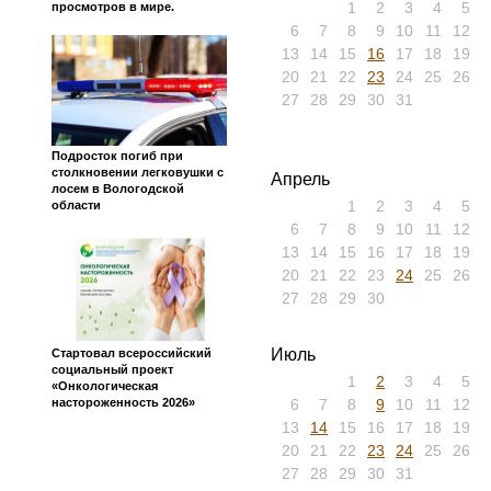
1
2
3
4
5
просмотров в мире.
6
7
8
9
10
11
12
13
14
15
16
17
18
19
20
21
22
23
24
25
26
27
28
29
30
31
Подросток погиб при
столкновении легковушки с
Апрель
лосем в Вологодской
1
2
3
4
5
области
6
7
8
9
10
11
12
13
14
15
16
17
18
19
20
21
22
23
24
25
26
27
28
29
30
Июль
Стартовал всероссийский
социальный проект
1
2
3
4
5
«Онкологическая
6
7
8
9
10
11
12
настороженность 2026»
13
14
15
16
17
18
19
20
21
22
23
24
25
26
27
28
29
30
31