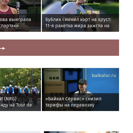
това выиграла
Бублик сменил корт на хруст:
Спартак»
11-я ракетка мира зажгла на
т» в РПЛ.
Дне Огурца в Суздале
И (NRG)
«Байкал Сервис» снизил
нду на Tour de
тарифы на перевозку
рбурге
электроинструмента