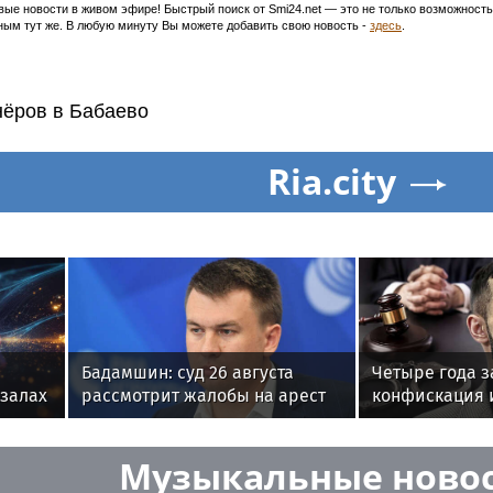
ивые новости в живом эфире! Быстрый поиск от Smi24.net — это не только возможнос
ым тут же. В любую минуту Вы можете добавить свою новость -
здесь
.
нёров в Бабаево
Ria.city
Бадамшин: суд 26 августа
Четыре года з
кзалах
рассмотрит жалобы на арест
конфискация 
блогера Ильи Ремесло
завершился п
Гусейном Гас
Музыкальные ново