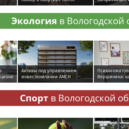
отказа суда
завершился п
Гусейном Гас
Экология
в Вологодской 
в
Активы под управлением
Психосоматол
ационе
инвесткомпании AMCH
Вершинина: ка
тканей
превысили $50 млн
вернуть себе 
Спорт
в Вологодской об