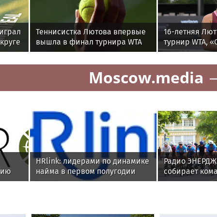
оиграл
Теннисистка Лютова впервые
16-летняя Лю
 круге
вышла в финал турнира WTA
турнир WTA, «
250 в Мемфисе
победил «Ахма
Главное к утру
Moscow.media
HRlink: лидерами по динамике
Радио ЭНЕРДЖ
сию
найма в первом полугодии
собирает кома
ого
стали компании из ритейла,
Russie в Пете
агробизнеса и строительства