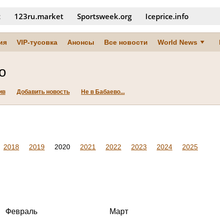
t
123ru.market
Sportsweek.org
Iceprice.info
ия
VIP-тусовка
Анонсы
Все новости
World News
о
ив
Добавить новость
Не в Бабаево...
2018
2019
2020
2021
2022
2023
2024
2025
Февраль
Март