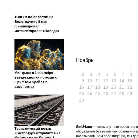
1500 км по области: на
Вологодчине 9 мая
финишировал
мотоагитпробег «Победа»
Ноябрь
1
Минтранс с 1 сентября
2
3
4
5
6
7
8
введёт кнопки помощи с
9
10
11
12
13
14
15
шрифтом Брайля в
аэропортах
16
17
18
19
20
21
22
23
24
25
26
27
28
29
30
Smi24.net
— ежеминутные новости с еж
Туристический поезд
обсуждения без взаимных обвинений и 
«Гастротур» отправится из
навязываем Вам своё видение, мы даё
Москвы на юг России 3