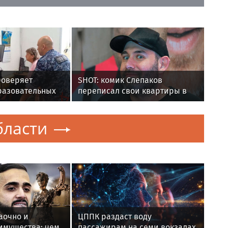
роверяет
SHOT: комик Слепаков
разовательных
переписал свои квартиры в
 новому
РФ на родителей после
переезда
бласти
аочно и
ЦППК раздаст воду
имущества: чем
пассажирам на семи вокзалах