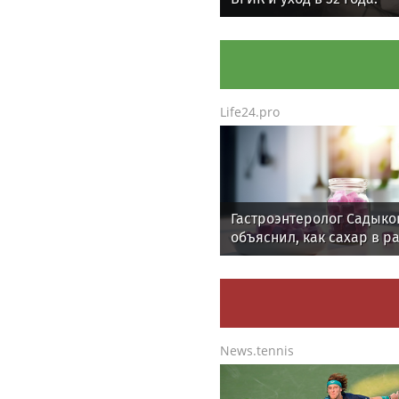
короткий путь актрисы
Надежды Смирновой
Life24.pro
Гастроэнтеролог Садыко
объяснил, как сахар в р
ускоряет изнашивание 
News.tennis