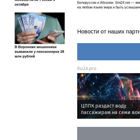
Белоруссии и Абхазии. Smi24.net — ж
октября
на любом языке мира и быть услышанн
Новости от наших парт
В Воронеже мошенники
выманили у пенсионерки 28
млн рублей
Ru24.pro
ЦППК раздаст воду
пассажирам на семи во
Москвы