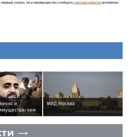
ть первым узнать, но и преимущество сообщить
срочные новости
мгновенно
аочно и
МИД Москва
имущества: чем
роцесс над
ановым
сти