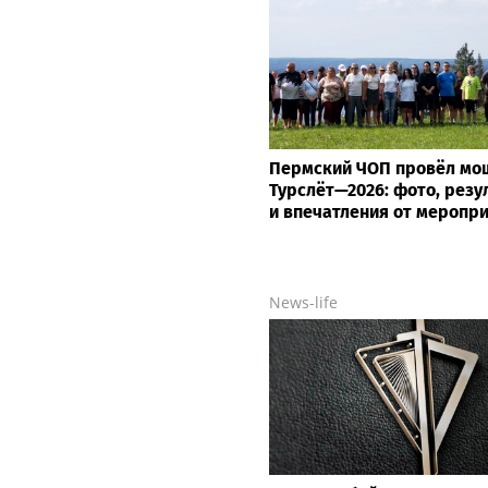
Пермский ЧОП провёл м
Турслёт—2026: фото, резу
и впечатления от меропр
News-life