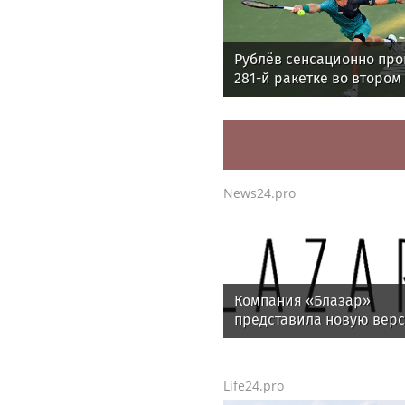
Рублёв сенсационно пр
281-й ракетке во втором
«Мастерса» в Монреале
News24.pro
Компания «Блазар»
представила новую вер
системы контроля сетев
доступа Blazar NAC 3.0
Life24.pro