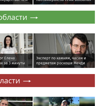
роцесс над
Москвы
ановым
области
ог Елена
Эксперт по камням, часам и
к за 3 минуты
предметам роскоши Менди
равновесие
Лифшиц: какие украшения не
любят солнца моря и бассейн
ласти