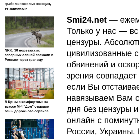
грабила пожилых женщин,
ее задержали
Smi24.net
— ежеми
Только у нас — вс
цензуры. Абсолютн
NRK: 30 норвежских
цивилизованные с
северных оленей сбежали в
Россию через границу
обвинений и оскор
зрения совпадает
если Вы отстаивае
навязываем Вам с
В Крым с комфортом: на
дня без цензуры и
трассе М-4 "Дон" открыли
зоны дорожного сервиса
онлайн с поминут
России, Украины,