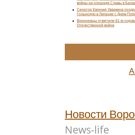
войны на площади Славы в Бал
Сенатор Евгения Уваркина позд
Голынскую в Липецке с Днём По
Воронежцы отметили 81-ю годов
Отечественной войне
А
Новости
Воро
News-life