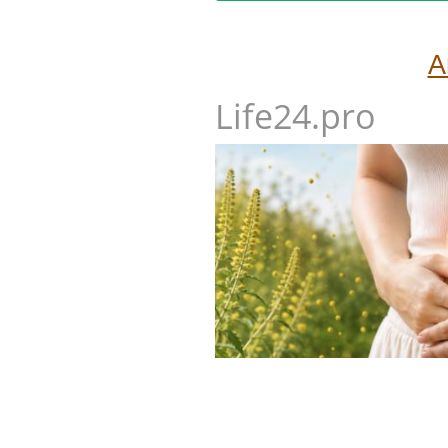
А
Life24.pro
Гастроэнтеролог Садыков объ
амброзия может влиять на Ж