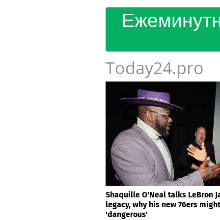
Ежеминутн
Today24.pro
Shaquille O'Neal talks LeBron 
legacy, why his new 76ers migh
'dangerous'