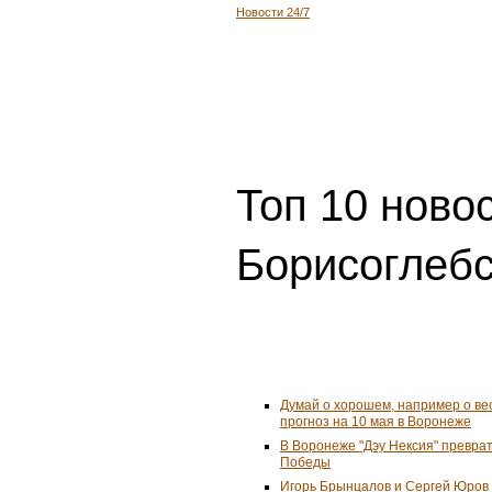
Новости 24/7
Топ 10 ново
Борисоглебс
Думай о хорошем, например о ве
прогноз на 10 мая в Воронеже
В Воронеже "Дэу Нексия" преврат
Победы
Игорь Брынцалов и Сергей Юров 