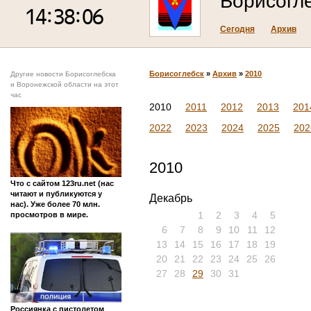
Борисогл
Сегодня
Архив
Борисоглебск
»
Архив
»
2010
Другие новости Борисоглебска
и Воронежской области на этот
час
2010
2011
2012
2013
201
2022
2023
2024
2025
202
2010
Что с сайтом 123ru.net (нас
читают и публикуются у
Декабрь
нас). Уже более 70 млн.
1
2
3
4
5
просмотров в мире.
6
7
8
9
10
11
12
13
14
15
16
17
18
19
20
21
22
23
24
25
26
27
28
29
30
31
Россиянка с пистолетом