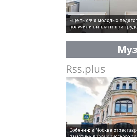
Еще тысяча молодых педаго
получили выплаты при труд
Муз
Rss.plus
Собянин: в Москве отрестав
памятник древнерусского зо