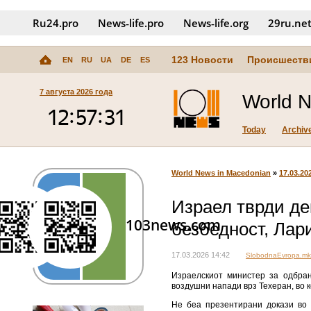
Ru24.pro
News‑life.pro
News‑life.org
29ru.ne
123 Новости
Происшеств
EN
RU
UA
DE
ES
7 августа 2026 года
World 