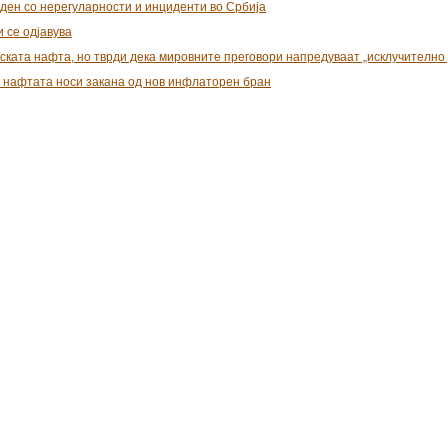
ден со нерегуларности и инциденти во Србија
 се одјавува
нската нафта, но тврди дека мировните преговори напредуваат „исклучително
 нафтата носи закана од нов инфлаторен бран