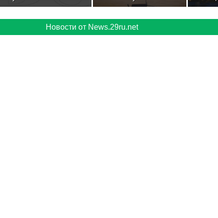
Новости от 29ru.net
Япония пообещала
Педагоги детских
Разви
изучить планы
школ искусств
стало
присвоить острову
Москвы делятся
эконо
Курилськой гряды
опытом с коллегами
росси
имя Зорге
Новости от News.29ru.net
из регионов