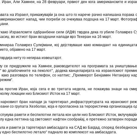
e
Add news
26
»
Израел тврди дека е убиен шефот на иранската служба за безбедност, Лари
ка е убиен шефот на иранската служ
иџани
на, Израел Кац, тврдеше дека шефот за безбедност на Иран, Али Лариџ
ои загинаа и други високи ирански функционери.
поддршка на тврдењето, кое - доколку се потврди - би било убиството с
а Иран, Али Хамнеи, на 28 февруари, првиот ден кога американските и изра
јавата на Израел, прикажувајќи ја она што го нарече рачно напишана порака
американскиот напад, чии погреби се очекуваа подоцна на 17 март. Фотогра
џани.
откако Израелските одбранбени сили (ИДФ) тврдеа дека го убиле Голамрез С
асиџ, во истиот бран воздушни напади врз Техеран на 16 март.
минираа Голамрез Сулејмани, кој дејствуваше како командант на единицат
ието, објавено на 17 март.