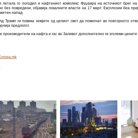
тврдија ниту го негираа извештајот.
му се придружиле на Хамнеи, раководителот на програмата за уништување
“ во длабочините на пеколот“, додека канцеларијата на израелскиот преми
 како разговара по телефон, со натпис: „Премиерот Бенјамин Нетанјаху на
режим“.
а против Иран, која сега е во третата недела, не покажува знаци на сми
колку локации низ Блискиот Исток на 17 март.
 најновиот бран напади ја таргетирал „инфраструктурата на иранскиот режи
рзани со групата Хезболах, која е прогласена за терористичка организација о
пукува ракети и беспилотни летала кон цели низ Блискиот Исток, вклучувајќи
олу една петтина од светскиот нафтен сообраќај, е претежно затворен порад
ла и ракети ја таргетирал амбасадата на САД во Багдад, според безбедносн
ку едно беспилотно летало“ паднало во комплексот на амбасадата.
и летала го погодил и нафтениот комплекс Фуџаира на источниот брег на
но без повредени, објавија локалните власти на 17 март. Експлозии беа при
акетен напад.
д Трамп ги повика земјите од целиот свет да помогнат во повторното отв
фрлија предлогот.
е производители на нафта и гас во Заливот дополнително ги зголеми цените 