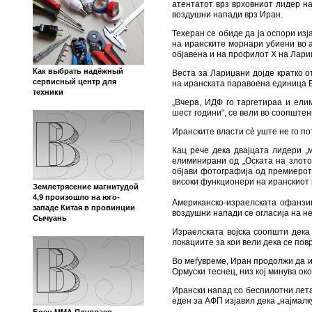
Today
Archiv
World News in Macedonian
»
17.03.20
Израел тврди де
103news.com
безбедност, Лар
17.03.2026 14:42
SlobodnaEvropa.mk
Израелскиот министер за одбра
воздушни напади врз Техеран, во к
Не беа презентирани докази во 
атентатот врз врховниот лидер н
воздушни напади врз Иран.
Техеран се обиде да ја оспори из
на иранските морнари убиени во 
објавена и на профилот X на Лари
Как выбрать надёжный
Веста за Лариџани дојде кратко 
сервисный центр для
на иранската паравоена единица Б
техники
„Вчера, ИДФ го таргетираа и ели
шест години“, се вели во соопштен