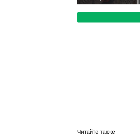
103news.com
В Балашихе ремонт
на станции
«Железнодорожная»
идет с опережением
графика