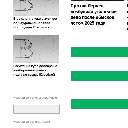
Читать новость на сайте Slobodna
Буэнос-Айресе
Все новости раздела за 17.03.202
Добавить новость
103news.com
Рекордное обмеление Дуная
поставило под угрозу
работу единственной АЭС в
Румынии
Против Лерчек
возбудили уголовное
дело после обысков
В результате удара хуситов
летом 2025 года
по Саудовской Аравии
пострадали 11 человек