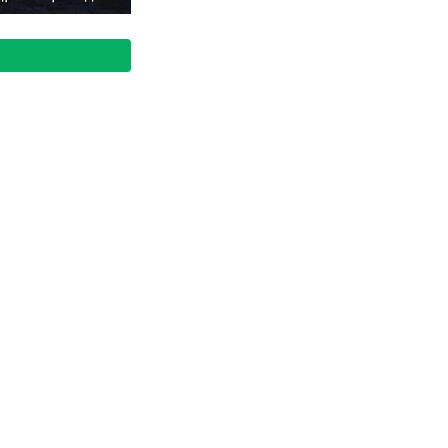
тие Москвы
 драйвером для
мики
йских регионов