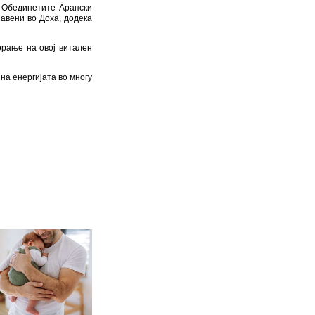
, заедно со сите оние
ер Бенјамин Нетанјаху
редува елиминација на
рување, а сирените за
м“ во Техеран, како и
д страна на САД.
 го и Израел. Клучниот
и напади врз бродови.
ите службеници, од кои
 Обединетите Арапски
јавени во Доха, додека
орање на овој витален
на енергијата во многу