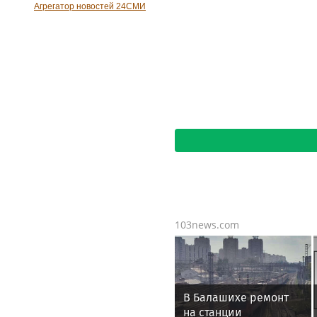
Расчетный курс доллара на
внебиржевом рынке
поднялся выше 82 рублей
Новости сегодня на DirectAdvert
Новости сегодня от Adwile
Агрегатор новостей 24СМИ