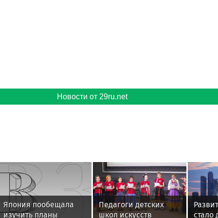
Новости от 103news.com
Агрегатор новостей 24СМИ
Новости от smi24.net