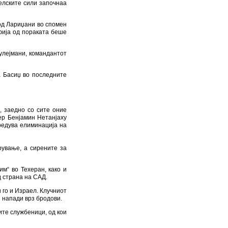
Russian.City
џани
ба за
ани, е убиен во бран
о највисок профил од
елските сили започнаа
 од Лариџани во спомен
фија од пораката беше
улејмани, командантот
а Басиџ во последните