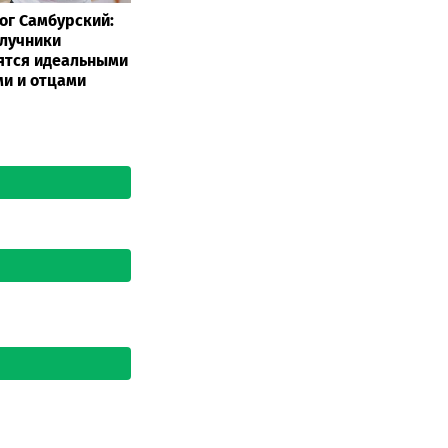
ог Самбурский:
лучники
ятся идеальными
и и отцами