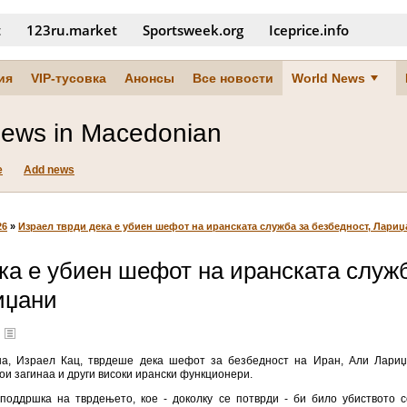
t
123ru.market
Sportsweek.org
Iceprice.info
ия
VIP-тусовка
Анонсы
Все новости
World News
News in Macedonian