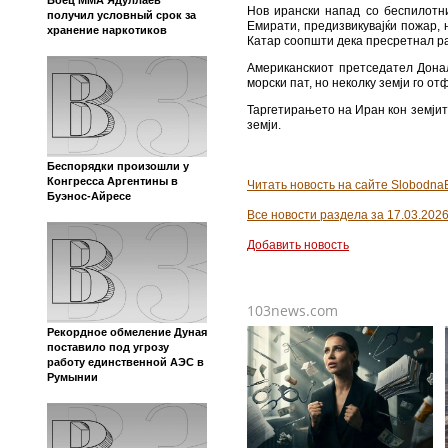
Иранските власти сè уште не го по
Кац рече дека двајцата лидери „
елиминирани од „Оската на злото
објави фотографија од премиерот
високи функционери на иранскиот 
Землетрясение магнитудой
4,9 произошло на юго-
Американско-израелската офанзив
западе Китая в провинции
воздушни напади се огласија на не
Сычуань
Израелската војска соопшти дека
локациите за кои вели дека се пов
Во меѓувреме, Иран продолжи да ис
Ормуски теснец, низ кој минува ок
Ирански напад со беспилотни лета
еден за АФП изјавил дека „најмал
Боец ММА Ядуллаев
Нов ирански напад со беспилотн
получил условный срок за
Емирати, предизвикувајќи пожар, 
хранение наркотиков
Катар соопшти дека пресретнал р
Американскиот претседател Донал
морски пат, но неколку земји го от
Таргетирањето на Иран кон земјит
земји.
Беспорядки произошли у
Конгресса Аргентины в