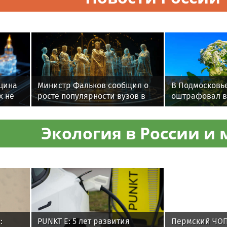
цина
Министр Фальков сообщил о
В Подмосковь
х не
росте популярности вузов в
оштрафовал в
регионах России
участка с бор
тысяч рублей
Экология в России и 
:
PUNKT E: 5 лет развития
Пермский ЧОП