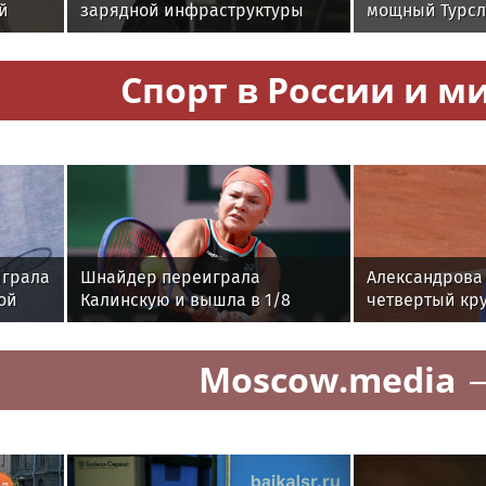
й
зарядной инфраструктуры
мощный Турсл
результаты и 
мероприятия
Спорт в России и м
играла
Шнайдер переиграла
Александрова
ой
Калинскую и вышла в 1/8
четвертый кру
финала WTA 1000 в Торонто
1000 в Торонт
Moscow.media