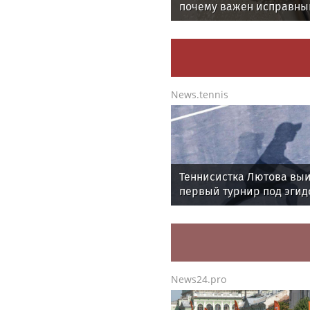
почему важен исправны
водонагреватель
News.tennis
Теннисистка Лютова вы
первый турнир под эгид
WTA
News24.pro