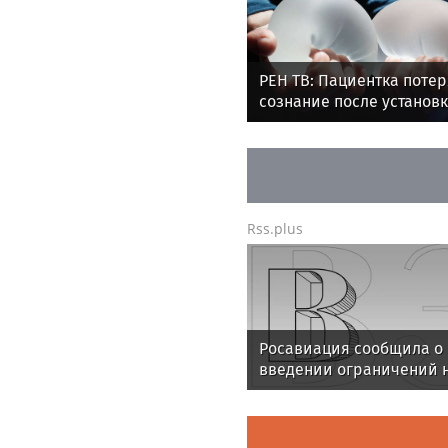
РЕН ТВ: Пациентка поте
сознание после установ
грудных имплантов в Мо
Rss.plus
Росавиация сообщила о
введении ограничений 
полеты в Домодедово