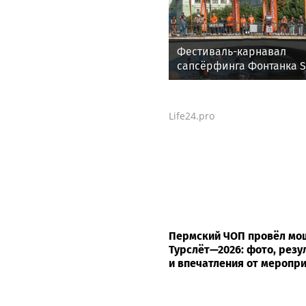
Фестиваль-карнавал
сапсёрфинга Фонтанка 
2026. Крюков канал. Санк
Петербург
Life24.pro
Пермский ЧОП провёл м
Турслёт—2026: фото, резу
и впечатления от меропр