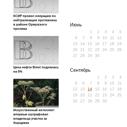
КСИР провел операцию по
нейтрализации противника
Июнь
в районе Ормузского
пролива
1
2
3
4
5
6
7
8
9
10
11
12
13
14
15
16
17
18
19
20
21
22
23
24
25
26
27
28
29
30
Цена нефти Brent поднялась
Сентябрь
на 5%
1
2
3
4
5
6
7
8
9
10
11
12
13
14
15
16
17
18
19
20
21
22
23
24
25
26
27
28
29
30
Искусственный интеллект
впервые оштрафовал
владельца участка за
борщевик