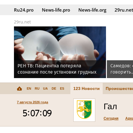
Ru24.pro
News‑life.pro
News‑life.org
29ru.ne
29ru.net
РЕН ТВ: Пациентка потеряла
Самедов: 
сознание после установки грудных
говорить..
имплантов в Москве
123 Новости
Происшеств
EN
RU
UA
DE
ES
7 августа 2026 года
Гал
Сегодня
Арх