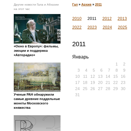
Гал
»
Архив
»
2011
Другие новости Гала и Абхазии
на этот час
2010
2011
2012
2013
2022
2023
2024
2025
2011
«Окно в Европу»: фильмы,
эмоции и поддержка
«Авторадио»
Январь
1
2
3
4
5
6
7
8
9
10
11
12
13
14
15
16
17
18
19
20
21
22
23
24
25
26
27
28
29
30
31
Ученые РАН обнаружили
самые древние поддельные
монеты Московского
княжества