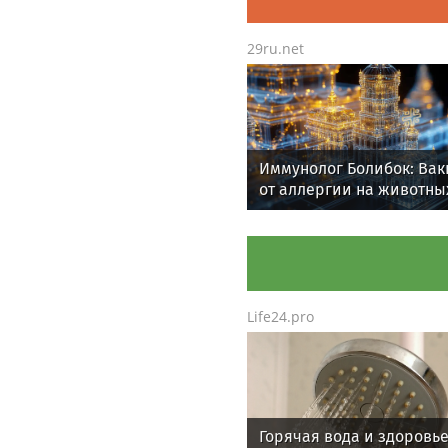
29ru.net
Иммунолог Болибок: Вак
от аллергии на животны
разработана
Life24.pro
Горячая вода и здоровье